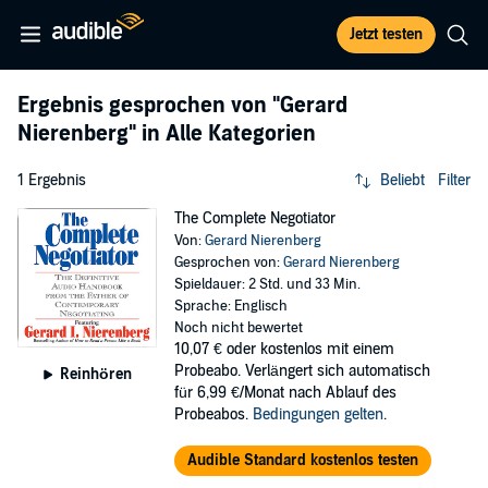
Jetzt testen
Ergebnis gesprochen von
"Gerard
Nierenberg"
in Alle Kategorien
1 Ergebnis
Beliebt
Filter
The Complete Negotiator
Von:
Gerard Nierenberg
Gesprochen von:
Gerard Nierenberg
Spieldauer: 2 Std. und 33 Min.
Sprache: Englisch
Noch nicht bewertet
10,07 €
oder kostenlos mit einem
Probeabo. Verlängert sich automatisch
Reinhören
für 6,99 €/Monat nach Ablauf des
Probeabos.
Bedingungen gelten
.
Audible Standard kostenlos testen