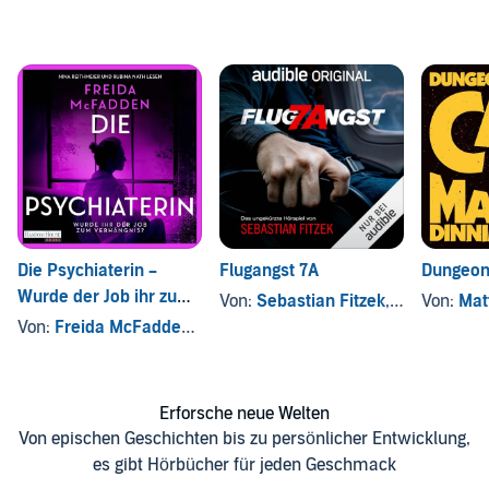
Die Psychiaterin –
Flugangst 7A
Dungeon
Wurde der Job ihr zum
Von:
Sebastian Fitzek
, und andere
Von:
Mat
Verhängnis?
Von:
Freida McFadden
, und andere
Erforsche neue Welten
Von epischen Geschichten bis zu persönlicher Entwicklung,
es gibt Hörbücher für jeden Geschmack