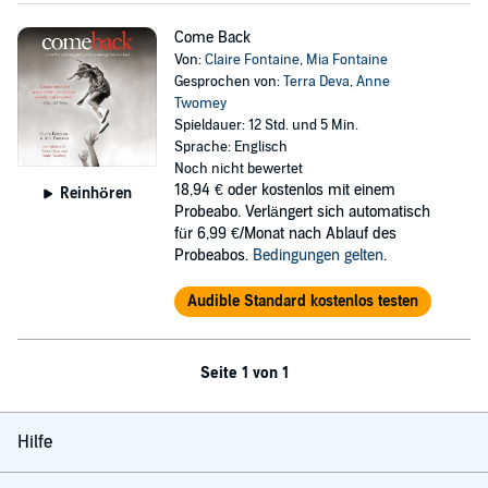
Come Back
Von:
Claire Fontaine
,
Mia Fontaine
Gesprochen von:
Terra Deva
,
Anne
Twomey
Spieldauer: 12 Std. und 5 Min.
Sprache: Englisch
Noch nicht bewertet
18,94 €
oder kostenlos mit einem
Reinhören
Probeabo. Verlängert sich automatisch
für 6,99 €/Monat nach Ablauf des
Probeabos.
Bedingungen gelten
.
Audible Standard kostenlos testen
Seite 1 von 1
Hilfe