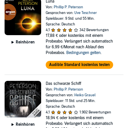
Luna
Von:
Phillip P. Peterson
Gesprochen von:
Uve Teschner
Spieldauer: 9 Std. und 55 Min.
Sprache: Deutsch
4,1
342 Bewertungen
17,88 €
oder kostenlos mit einem
Probeabo. Verlängert sich automatisch
Reinhören
für 6,99 €/Monat nach Ablauf des
Probeabos.
Bedingungen gelten
.
Audible Standard kostenlos testen
Das schwarze Schiff
Von:
Phillip P. Peterson
Gesprochen von:
Heiko Grauel
Spieldauer: 11 Std. und 25 Min.
Sprache: Deutsch
4,1
1.902 Bewertungen
18,94 €
oder kostenlos mit einem
Probeabo. Verlängert sich automatisch
Reinhören