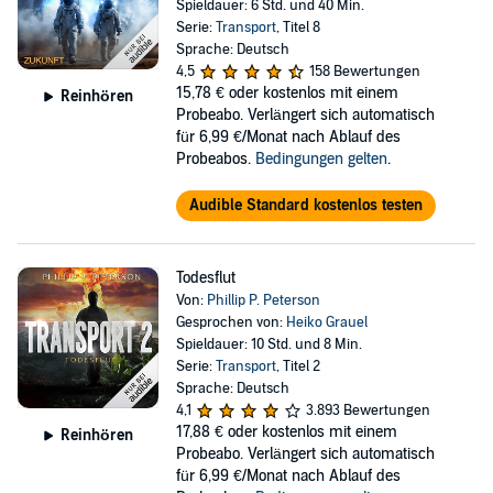
Spieldauer: 6 Std. und 40 Min.
Serie:
Transport
, Titel 8
Sprache: Deutsch
4,5
158 Bewertungen
15,78 €
oder kostenlos mit einem
Reinhören
Probeabo. Verlängert sich automatisch
für 6,99 €/Monat nach Ablauf des
Probeabos.
Bedingungen gelten
.
Audible Standard kostenlos testen
Todesflut
Von:
Phillip P. Peterson
Gesprochen von:
Heiko Grauel
Spieldauer: 10 Std. und 8 Min.
Serie:
Transport
, Titel 2
Sprache: Deutsch
4,1
3.893 Bewertungen
17,88 €
oder kostenlos mit einem
Reinhören
Probeabo. Verlängert sich automatisch
für 6,99 €/Monat nach Ablauf des