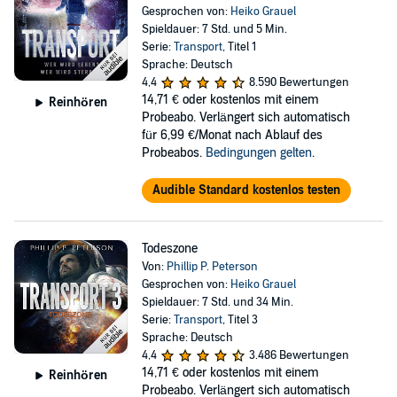
Gesprochen von:
Heiko Grauel
Spieldauer: 7 Std. und 5 Min.
Serie:
Transport
, Titel 1
Sprache: Deutsch
4,4
8.590 Bewertungen
14,71 €
oder kostenlos mit einem
Reinhören
Probeabo. Verlängert sich automatisch
für 6,99 €/Monat nach Ablauf des
Probeabos.
Bedingungen gelten
.
Audible Standard kostenlos testen
Todeszone
Von:
Phillip P. Peterson
Gesprochen von:
Heiko Grauel
Spieldauer: 7 Std. und 34 Min.
Serie:
Transport
, Titel 3
Sprache: Deutsch
4,4
3.486 Bewertungen
14,71 €
oder kostenlos mit einem
Reinhören
Probeabo. Verlängert sich automatisch