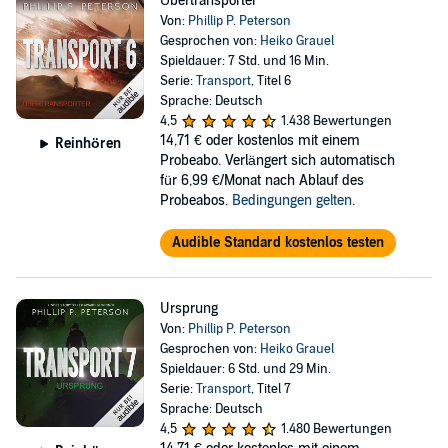
Übertransporter
Von:
Phillip P. Peterson
Gesprochen von:
Heiko Grauel
Spieldauer: 7 Std. und 16 Min.
Serie:
Transport
, Titel 6
Sprache: Deutsch
4,5
1.438 Bewertungen
14,71 €
oder kostenlos mit einem
Reinhören
Probeabo. Verlängert sich automatisch
für 6,99 €/Monat nach Ablauf des
Probeabos.
Bedingungen gelten
.
Audible Standard kostenlos testen
Ursprung
Von:
Phillip P. Peterson
Gesprochen von:
Heiko Grauel
Spieldauer: 6 Std. und 29 Min.
Serie:
Transport
, Titel 7
Sprache: Deutsch
4,5
1.480 Bewertungen