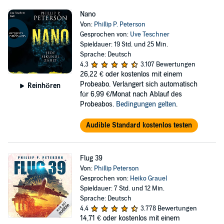
Nano
Von:
Phillip P. Peterson
Gesprochen von:
Uve Teschner
Spieldauer: 19 Std. und 25 Min.
Sprache: Deutsch
4,3
3.107 Bewertungen
26,22 €
oder kostenlos mit einem
Probeabo. Verlängert sich automatisch
Reinhören
für 6,99 €/Monat nach Ablauf des
Probeabos.
Bedingungen gelten
.
Audible Standard kostenlos testen
Flug 39
Von:
Phillip Peterson
Gesprochen von:
Heiko Grauel
Spieldauer: 7 Std. und 12 Min.
Sprache: Deutsch
4,4
3.778 Bewertungen
14,71 €
oder kostenlos mit einem