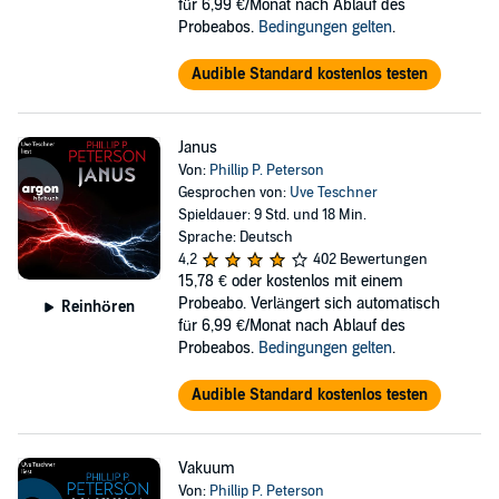
für 6,99 €/Monat nach Ablauf des
Probeabos.
Bedingungen gelten
.
Audible Standard kostenlos testen
Janus
Von:
Phillip P. Peterson
Gesprochen von:
Uve Teschner
Spieldauer: 9 Std. und 18 Min.
Sprache: Deutsch
4,2
402 Bewertungen
15,78 €
oder kostenlos mit einem
Probeabo. Verlängert sich automatisch
Reinhören
für 6,99 €/Monat nach Ablauf des
Probeabos.
Bedingungen gelten
.
Audible Standard kostenlos testen
Vakuum
Von:
Phillip P. Peterson