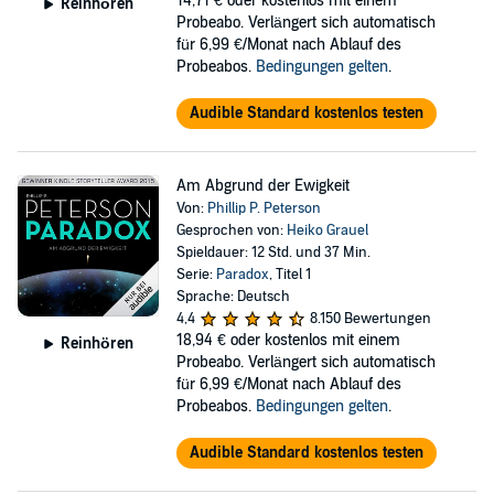
14,71 €
oder kostenlos mit einem
Reinhören
Probeabo. Verlängert sich automatisch
für 6,99 €/Monat nach Ablauf des
Probeabos.
Bedingungen gelten
.
Audible Standard kostenlos testen
Am Abgrund der Ewigkeit
Von:
Phillip P. Peterson
Gesprochen von:
Heiko Grauel
Spieldauer: 12 Std. und 37 Min.
Serie:
Paradox
, Titel 1
Sprache: Deutsch
4,4
8.150 Bewertungen
18,94 €
oder kostenlos mit einem
Reinhören
Probeabo. Verlängert sich automatisch
für 6,99 €/Monat nach Ablauf des
Probeabos.
Bedingungen gelten
.
Audible Standard kostenlos testen