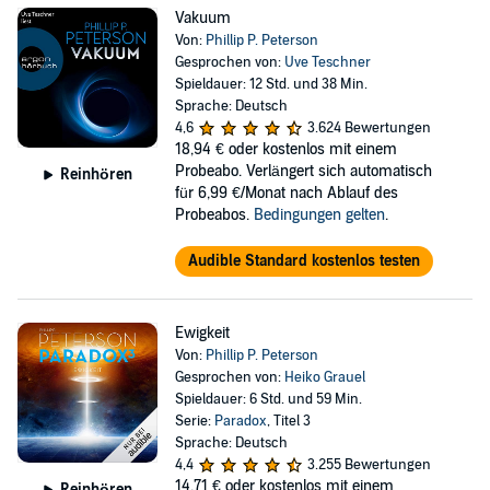
Vakuum
Von:
Phillip P. Peterson
Gesprochen von:
Uve Teschner
Spieldauer: 12 Std. und 38 Min.
Sprache: Deutsch
4,6
3.624 Bewertungen
18,94 €
oder kostenlos mit einem
Probeabo. Verlängert sich automatisch
Reinhören
für 6,99 €/Monat nach Ablauf des
Probeabos.
Bedingungen gelten
.
Audible Standard kostenlos testen
Ewigkeit
Von:
Phillip P. Peterson
Gesprochen von:
Heiko Grauel
Spieldauer: 6 Std. und 59 Min.
Serie:
Paradox
, Titel 3
Sprache: Deutsch
4,4
3.255 Bewertungen
14,71 €
oder kostenlos mit einem
Reinhören