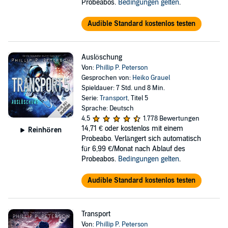
Probeabos.
Bedingungen gelten
.
Audible Standard kostenlos testen
Auslöschung
Von:
Phillip P. Peterson
Gesprochen von:
Heiko Grauel
Spieldauer: 7 Std. und 8 Min.
Serie:
Transport
, Titel 5
Sprache: Deutsch
4,5
1.778 Bewertungen
14,71 €
oder kostenlos mit einem
Reinhören
Probeabo. Verlängert sich automatisch
für 6,99 €/Monat nach Ablauf des
Probeabos.
Bedingungen gelten
.
Audible Standard kostenlos testen
Transport
Von:
Phillip P. Peterson