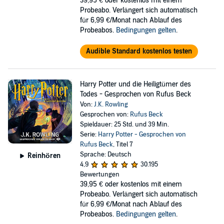
39,95 €
oder kostenlos mit einem
Probeabo. Verlängert sich automatisch
für 6,99 €/Monat nach Ablauf des
Probeabos.
Bedingungen gelten
.
Audible Standard kostenlos testen
Harry Potter und die Heiligtümer des
Todes - Gesprochen von Rufus Beck
Von:
J.K. Rowling
Gesprochen von:
Rufus Beck
Spieldauer: 25 Std. und 39 Min.
Serie:
Harry Potter - Gesprochen von
Rufus Beck
, Titel 7
Sprache: Deutsch
Reinhören
4,9
30.195
Bewertungen
39,95 €
oder kostenlos mit einem
Probeabo. Verlängert sich automatisch
für 6,99 €/Monat nach Ablauf des
Probeabos.
Bedingungen gelten
.