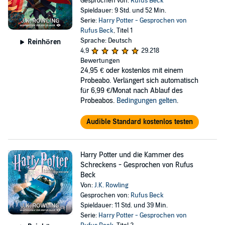
Gesprochen von:
Rufus Beck
Spieldauer: 9 Std. und 52 Min.
Serie:
Harry Potter - Gesprochen von
Rufus Beck
, Titel 1
Sprache: Deutsch
Reinhören
4,9
29.218
Bewertungen
24,95 €
oder kostenlos mit einem
Probeabo. Verlängert sich automatisch
für 6,99 €/Monat nach Ablauf des
Probeabos.
Bedingungen gelten
.
Audible Standard kostenlos testen
Harry Potter und die Kammer des
Schreckens - Gesprochen von Rufus
Beck
Von:
J.K. Rowling
Gesprochen von:
Rufus Beck
Spieldauer: 11 Std. und 39 Min.
Serie:
Harry Potter - Gesprochen von