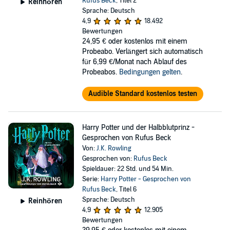
Rufus Beck
, Titel 2
Reinhören
Sprache: Deutsch
4,9
18.492
Bewertungen
24,95 €
oder kostenlos mit einem
Probeabo. Verlängert sich automatisch
für 6,99 €/Monat nach Ablauf des
Probeabos.
Bedingungen gelten
.
Audible Standard kostenlos testen
Harry Potter und der Halbblutprinz -
Gesprochen von Rufus Beck
Von:
J.K. Rowling
Gesprochen von:
Rufus Beck
Spieldauer: 22 Std. und 54 Min.
Serie:
Harry Potter - Gesprochen von
Rufus Beck
, Titel 6
Sprache: Deutsch
Reinhören
4,9
12.905
Bewertungen