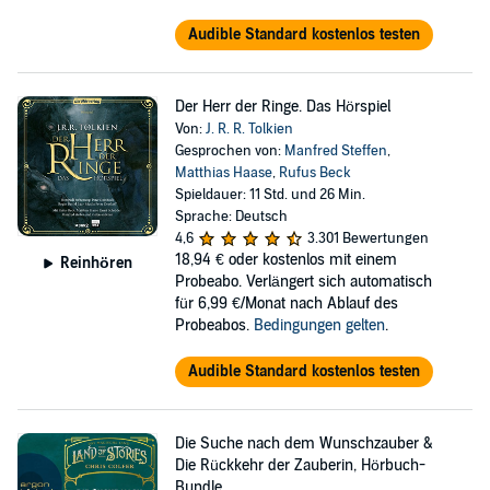
Audible Standard kostenlos testen
Der Herr der Ringe. Das Hörspiel
Von:
J. R. R. Tolkien
Gesprochen von:
Manfred Steffen
,
Matthias Haase
,
Rufus Beck
Spieldauer: 11 Std. und 26 Min.
Sprache: Deutsch
4,6
3.301 Bewertungen
18,94 €
oder kostenlos mit einem
Reinhören
Probeabo. Verlängert sich automatisch
für 6,99 €/Monat nach Ablauf des
Probeabos.
Bedingungen gelten
.
Audible Standard kostenlos testen
Die Suche nach dem Wunschzauber &
Die Rückkehr der Zauberin, Hörbuch-
Bundle