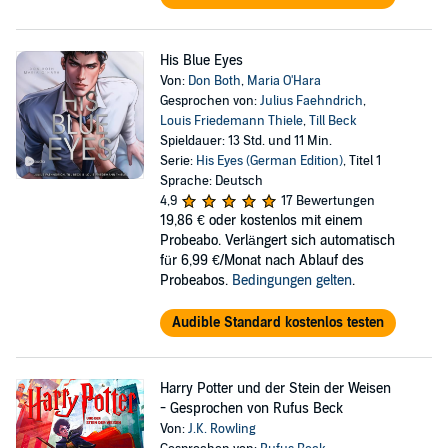
His Blue Eyes
Von:
Don Both
,
Maria O'Hara
Gesprochen von:
Julius Faehndrich
,
Louis Friedemann Thiele
,
Till Beck
Spieldauer: 13 Std. und 11 Min.
Serie:
His Eyes (German Edition)
, Titel 1
Sprache: Deutsch
4,9
17 Bewertungen
19,86 €
oder kostenlos mit einem
Probeabo. Verlängert sich automatisch
für 6,99 €/Monat nach Ablauf des
Probeabos.
Bedingungen gelten
.
Audible Standard kostenlos testen
Harry Potter und der Stein der Weisen
- Gesprochen von Rufus Beck
Von:
J.K. Rowling