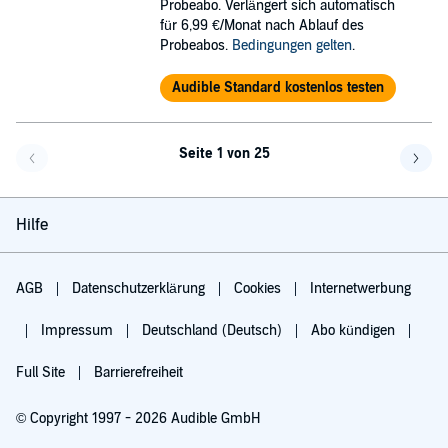
Probeabo. Verlängert sich automatisch
für 6,99 €/Monat nach Ablauf des
Probeabos.
Bedingungen gelten
.
Audible Standard kostenlos testen
Seite 1 von 25
Eine Seite zurück
Eine 
Hilfe
AGB
Datenschutzerklärung
Cookies
Internetwerbung
Impressum
Deutschland (Deutsch)
Abo kündigen
Full Site
Barrierefreiheit
© Copyright 1997 - 2026 Audible GmbH