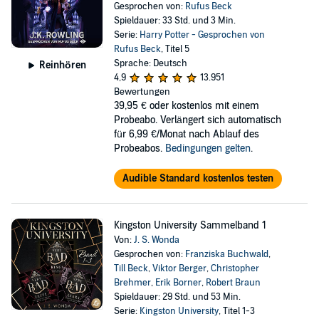
Gesprochen von:
Rufus Beck
Spieldauer: 33 Std. und 3 Min.
Serie:
Harry Potter - Gesprochen von
Rufus Beck
, Titel 5
Sprache: Deutsch
Reinhören
4,9
13.951
Bewertungen
39,95 €
oder kostenlos mit einem
Probeabo. Verlängert sich automatisch
für 6,99 €/Monat nach Ablauf des
Probeabos.
Bedingungen gelten
.
Audible Standard kostenlos testen
Kingston University Sammelband 1
Von:
J. S. Wonda
Gesprochen von:
Franziska Buchwald
,
Till Beck
,
Viktor Berger
,
Christopher
Brehmer
,
Erik Borner
,
Robert Braun
Spieldauer: 29 Std. und 53 Min.
Serie:
Kingston University
, Titel 1-3