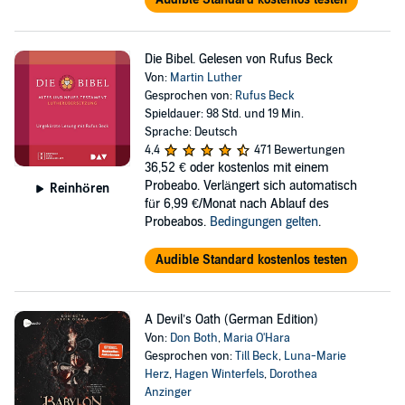
Die Bibel. Gelesen von Rufus Beck
Von:
Martin Luther
Gesprochen von:
Rufus Beck
Spieldauer: 98 Std. und 19 Min.
Sprache: Deutsch
4,4
471 Bewertungen
36,52 €
oder kostenlos mit einem
Probeabo. Verlängert sich automatisch
Reinhören
für 6,99 €/Monat nach Ablauf des
Probeabos.
Bedingungen gelten
.
Audible Standard kostenlos testen
A Devil’s Oath (German Edition)
Von:
Don Both
,
Maria O'Hara
Gesprochen von:
Till Beck
,
Luna-Marie
Herz
,
Hagen Winterfels
,
Dorothea
Anzinger