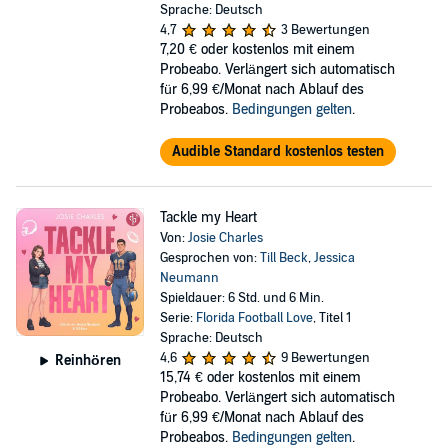
Sprache: Deutsch
4,7
3 Bewertungen
7,20 €
oder kostenlos mit einem
Probeabo. Verlängert sich automatisch
für 6,99 €/Monat nach Ablauf des
Probeabos.
Bedingungen gelten
.
Audible Standard kostenlos testen
Tackle my Heart
Von:
Josie Charles
Gesprochen von:
Till Beck
,
Jessica
Neumann
Spieldauer: 6 Std. und 6 Min.
Serie:
Florida Football Love
, Titel 1
Sprache: Deutsch
4,6
9 Bewertungen
Reinhören
15,74 €
oder kostenlos mit einem
Probeabo. Verlängert sich automatisch
für 6,99 €/Monat nach Ablauf des
Probeabos.
Bedingungen gelten
.