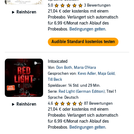
5,0
3 Bewertungen
21,04 €
oder kostenlos mit einem
Reinhören
Probeabo. Verlängert sich automatisch
für 6,99 €/Monat nach Ablauf des
Probeabos.
Bedingungen gelten
.
Audible Standard kostenlos testen
Intoxicated
Von:
Don Both
,
Maria O'Hara
Gesprochen von:
Kevo Adler
,
Maja Gold
,
Till Beck
Spieldauer: 14 Std. und 29 Min.
Serie:
Red Light (German Edition)
, Titel 1
Sprache: Deutsch
4,6
87 Bewertungen
Reinhören
21,04 €
oder kostenlos mit einem
Probeabo. Verlängert sich automatisch
für 6,99 €/Monat nach Ablauf des
Probeabos.
Bedingungen gelten
.