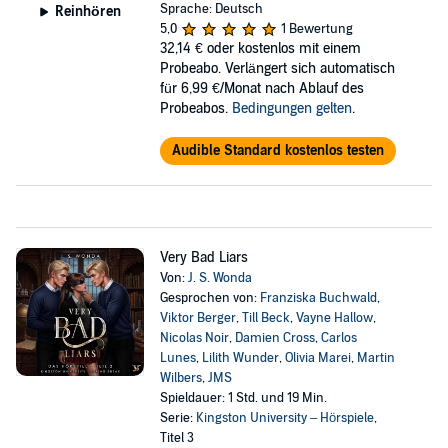
Sprache: Deutsch
Reinhören
5,0
1 Bewertung
32,14 €
oder kostenlos mit einem
Probeabo. Verlängert sich automatisch
für 6,99 €/Monat nach Ablauf des
Probeabos.
Bedingungen gelten
.
Audible Standard kostenlos testen
Very Bad Liars
Von:
J. S. Wonda
Gesprochen von:
Franziska Buchwald
,
Viktor Berger
,
Till Beck
,
Vayne Hallow
,
Nicolas Noir
,
Damien Cross
,
Carlos
Lunes
,
Lilith Wunder
,
Olivia Marei
,
Martin
Wilbers
,
JMS
Spieldauer: 1 Std. und 19 Min.
Serie:
Kingston University – Hörspiele
,
Titel 3