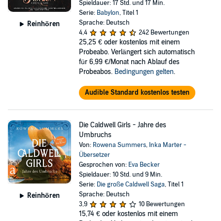
Spieldauer: 17 Std. und 17 Min.
Serie:
Babylon
, Titel 1
Sprache: Deutsch
Reinhören
4,4
242 Bewertungen
25,25 €
oder kostenlos mit einem
Probeabo. Verlängert sich automatisch
für 6,99 €/Monat nach Ablauf des
Probeabos.
Bedingungen gelten
.
Audible Standard kostenlos testen
Die Caldwell Girls - Jahre des
Umbruchs
Von:
Rowena Summers
,
Inka Marter -
Übersetzer
Gesprochen von:
Eva Becker
Spieldauer: 10 Std. und 9 Min.
Serie:
Die große Caldwell Saga
, Titel 1
Sprache: Deutsch
Reinhören
3,9
10 Bewertungen
15,74 €
oder kostenlos mit einem