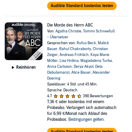
Audible Standard kostenlos testen
Die Morde des Herrn ABC
Von:
Agatha Christie
,
Tommi Schneefuß
- Übersetzer
Gesprochen von:
Rufus Beck
,
Malick
Bauer
,
Rahul Chakraborty
,
Christian
Zeiger
,
Andreas Fröhlich
,
Kaya Marie
Möller
,
Lisa Hrdina
,
Magadalena Turba
,
Anna Carlsson
,
Derya Akyol
,
Dela
Reinhören
Dabulamanzi
,
Alice Bauer
,
Alexander
Doering
Spieldauer: 4 Std. und 45 Min.
Sprache: Deutsch
4,7
390 Bewertungen
7,36 €
oder kostenlos mit einem
Probeabo. Verlängert sich automatisch
für 6,99 €/Monat nach Ablauf des
Probeabos.
Bedingungen gelten
.
Audible Standard kostenlos testen