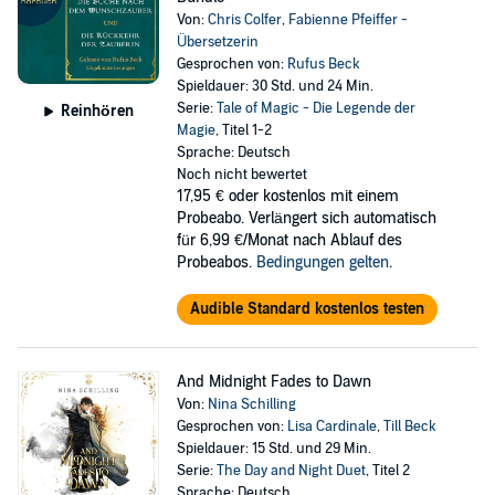
Von:
Chris Colfer
,
Fabienne Pfeiffer -
Übersetzerin
Gesprochen von:
Rufus Beck
Spieldauer: 30 Std. und 24 Min.
Serie:
Tale of Magic - Die Legende der
Reinhören
Magie
, Titel 1-2
Sprache: Deutsch
Noch nicht bewertet
17,95 €
oder kostenlos mit einem
Probeabo. Verlängert sich automatisch
für 6,99 €/Monat nach Ablauf des
Probeabos.
Bedingungen gelten
.
Audible Standard kostenlos testen
And Midnight Fades to Dawn
Von:
Nina Schilling
Gesprochen von:
Lisa Cardinale
,
Till Beck
Spieldauer: 15 Std. und 29 Min.
Serie:
The Day and Night Duet
, Titel 2
Sprache: Deutsch