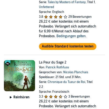
Serie:
Tales by Masters of Fantasy
, Titel 1,
Unfettered
Sprache: Englisch
3,8
29 Bewertungen
26,22 €
oder kostenlos mit einem
Probeabo. Verlängert sich automatisch
für 6,99 €/Monat nach Ablauf des
Probeabos.
Bedingungen gelten
.
Audible Standard kostenlos testen
La Peur du Sage 2
Von:
Patrick Rothfuss
Gesprochen von:
Nicolas Planchais
Spieldauer: 21 Std. und 31 Min.
Serie:
Chronique du Tueur de Roi
, Titel
2.2
Sprache: Französisch
3,3
3 Bewertungen
Reinhören
26,22 €
oder kostenlos mit einem
Probeabo. Verlängert sich automatisch