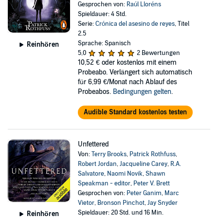
Gesprochen von:
Raúl Lloréns
Spieldauer: 4 Std.
Serie:
Crónica del asesino de reyes
, Titel
2.5
Sprache: Spanisch
Reinhören
5,0
2 Bewertungen
10,52 €
oder kostenlos mit einem
Probeabo. Verlängert sich automatisch
für 6,99 €/Monat nach Ablauf des
Probeabos.
Bedingungen gelten
.
Audible Standard kostenlos testen
Unfettered
Von:
Terry Brooks
,
Patrick Rothfuss
,
Robert Jordan
,
Jacqueline Carey
,
R.A.
Salvatore
,
Naomi Novik
,
Shawn
Speakman - editor
,
Peter V. Brett
Gesprochen von:
Peter Ganim
,
Marc
Vietor
,
Bronson Pinchot
,
Jay Snyder
Spieldauer: 20 Std. und 16 Min.
Reinhören