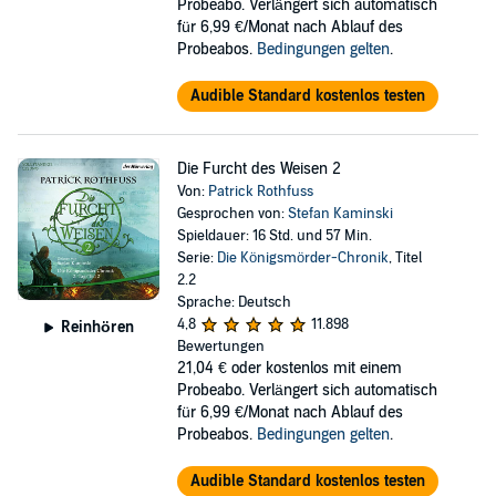
Probeabo. Verlängert sich automatisch
für 6,99 €/Monat nach Ablauf des
Probeabos.
Bedingungen gelten
.
Audible Standard kostenlos testen
Die Furcht des Weisen 2
Von:
Patrick Rothfuss
Gesprochen von:
Stefan Kaminski
Spieldauer: 16 Std. und 57 Min.
Serie:
Die Königsmörder-Chronik
, Titel
2.2
Sprache: Deutsch
4,8
11.898
Reinhören
Bewertungen
21,04 €
oder kostenlos mit einem
Probeabo. Verlängert sich automatisch
für 6,99 €/Monat nach Ablauf des
Probeabos.
Bedingungen gelten
.
Audible Standard kostenlos testen