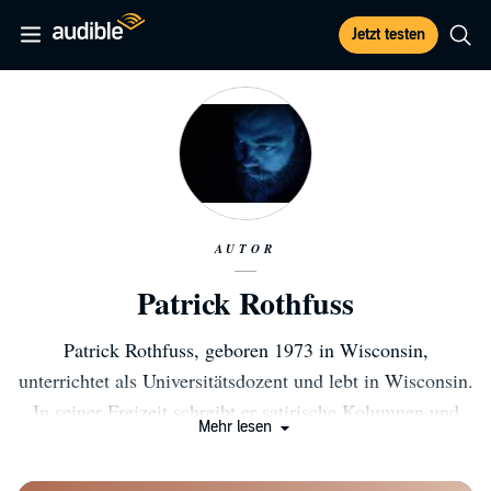
Jetzt testen
AUTOR
Patrick Rothfuss
Patrick Rothfuss, geboren 1973 in Wisconsin,
unterrichtet als Universitätsdozent und lebt in Wisconsin.
In seiner Freizeit schreibt er satirische Kolumnen und
Mehr lesen
versucht sich in Alchemie. »Der Name des Windes« ist
sein erster Roman. 2007 wurde Patrick Rothfuss für