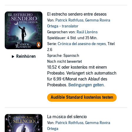
El estrecho sendero entre deseos
Von:
Patrick Rothfuss
,
Gemma Rovira
Ortega - translator
Gesprochen von:
Raúl Lloréns
Spieldauer: 4 Std. und 35 Min.
Serie:
Crónica del asesino de reyes
, Titel
2.6
Sprache: Spanisch
Reinhören
Noch nicht bewertet
10,52 €
oder kostenlos mit einem
Probeabo. Verlängert sich automatisch
für 6,99 €/Monat nach Ablauf des
Probeabos.
Bedingungen gelten
.
Audible Standard kostenlos testen
La música del silencio
Von:
Patrick Rothfuss
,
Gemma Rovira
Ortega