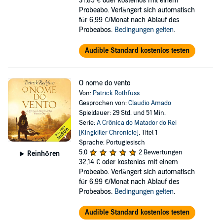
31,85 €
oder kostenlos mit einem
Probeabo. Verlängert sich automatisch
für 6,99 €/Monat nach Ablauf des
Probeabos.
Bedingungen gelten
.
Audible Standard kostenlos testen
O nome do vento
Von:
Patrick Rothfuss
Gesprochen von:
Claudio Amado
Spieldauer: 29 Std. und 51 Min.
Serie:
A Crônica do Matador do Rei
[Kingkiller Chronicle]
, Titel 1
Sprache: Portugiesisch
5,0
2 Bewertungen
Reinhören
32,14 €
oder kostenlos mit einem
Probeabo. Verlängert sich automatisch
für 6,99 €/Monat nach Ablauf des
Probeabos.
Bedingungen gelten
.
Audible Standard kostenlos testen