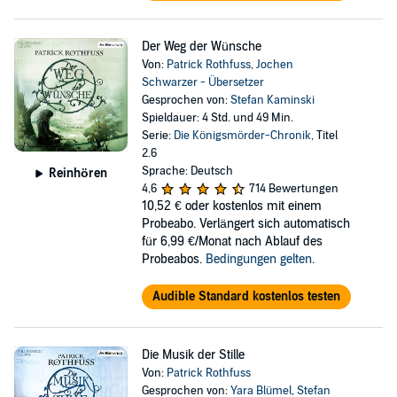
Der Weg der Wünsche
Von:
Patrick Rothfuss
,
Jochen
Schwarzer - Übersetzer
Gesprochen von:
Stefan Kaminski
Spieldauer: 4 Std. und 49 Min.
Serie:
Die Königsmörder-Chronik
, Titel
2.6
Sprache: Deutsch
Reinhören
4,6
714 Bewertungen
10,52 €
oder kostenlos mit einem
Probeabo. Verlängert sich automatisch
für 6,99 €/Monat nach Ablauf des
Probeabos.
Bedingungen gelten
.
Audible Standard kostenlos testen
Die Musik der Stille
Von:
Patrick Rothfuss
Gesprochen von:
Yara Blümel
,
Stefan