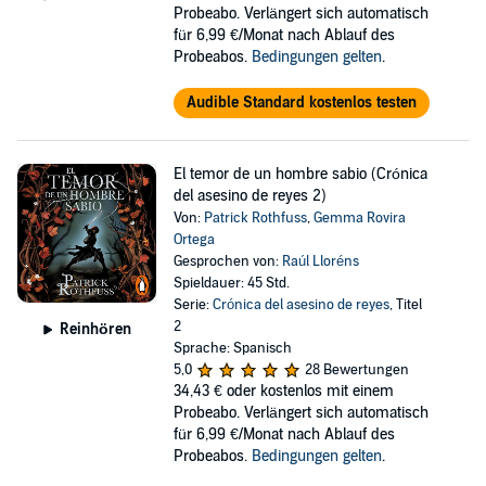
Probeabo. Verlängert sich automatisch
für 6,99 €/Monat nach Ablauf des
Probeabos.
Bedingungen gelten
.
Audible Standard kostenlos testen
El temor de un hombre sabio (Crónica
del asesino de reyes 2)
Von:
Patrick Rothfuss
,
Gemma Rovira
Ortega
Gesprochen von:
Raúl Lloréns
Spieldauer: 45 Std.
Serie:
Crónica del asesino de reyes
, Titel
2
Reinhören
Sprache: Spanisch
5,0
28 Bewertungen
34,43 €
oder kostenlos mit einem
Probeabo. Verlängert sich automatisch
für 6,99 €/Monat nach Ablauf des
Probeabos.
Bedingungen gelten
.