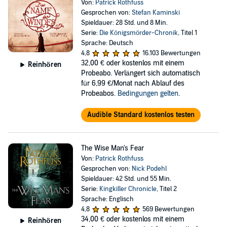
Von:
Patrick Rothfuss
Gesprochen von:
Stefan Kaminski
Spieldauer: 28 Std. und 8 Min.
Serie:
Die Königsmörder-Chronik
, Titel 1
Sprache: Deutsch
4,8
16.103 Bewertungen
32,00 €
oder kostenlos mit einem
Reinhören
Probeabo. Verlängert sich automatisch
für 6,99 €/Monat nach Ablauf des
Probeabos.
Bedingungen gelten
.
Audible Standard kostenlos testen
The Wise Man's Fear
Von:
Patrick Rothfuss
Gesprochen von:
Nick Podehl
Spieldauer: 42 Std. und 55 Min.
Serie:
Kingkiller Chronicle
, Titel 2
Sprache: Englisch
4,8
569 Bewertungen
34,00 €
oder kostenlos mit einem
Reinhören