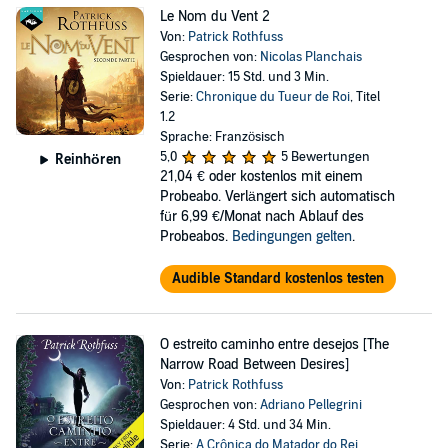
Le Nom du Vent 2
Von:
Patrick Rothfuss
Gesprochen von:
Nicolas Planchais
Spieldauer: 15 Std. und 3 Min.
Serie:
Chronique du Tueur de Roi
, Titel
1.2
Sprache: Französisch
5,0
5 Bewertungen
Reinhören
21,04 €
oder kostenlos mit einem
Probeabo. Verlängert sich automatisch
für 6,99 €/Monat nach Ablauf des
Probeabos.
Bedingungen gelten
.
Audible Standard kostenlos testen
O estreito caminho entre desejos [The
Narrow Road Between Desires]
Von:
Patrick Rothfuss
Gesprochen von:
Adriano Pellegrini
Spieldauer: 4 Std. und 34 Min.
Serie:
A Crônica do Matador do Rei