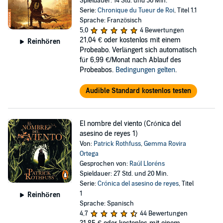
Spieldauer: 14 Std. und 50 Min.
Serie:
Chronique du Tueur de Roi
, Titel 1.1
Sprache: Französisch
5,0
4 Bewertungen
21,04 €
oder kostenlos mit einem
Reinhören
Probeabo. Verlängert sich automatisch
für 6,99 €/Monat nach Ablauf des
Probeabos.
Bedingungen gelten
.
Audible Standard kostenlos testen
El nombre del viento (Crónica del
asesino de reyes 1)
Von:
Patrick Rothfuss
,
Gemma Rovira
Ortega
Gesprochen von:
Raúl Lloréns
Spieldauer: 27 Std. und 20 Min.
Serie:
Crónica del asesino de reyes
, Titel
1
Reinhören
Sprache: Spanisch
4,7
44 Bewertungen