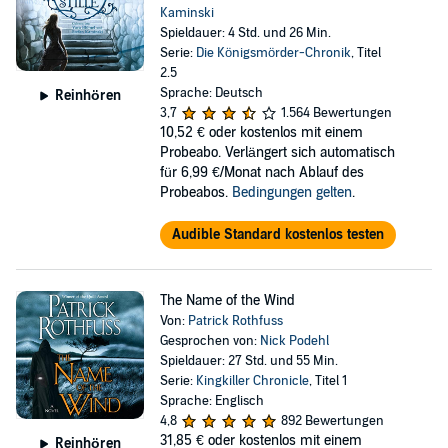
Kaminski
Spieldauer: 4 Std. und 26 Min.
Serie:
Die Königsmörder-Chronik
, Titel
2.5
Sprache: Deutsch
Reinhören
3,7
1.564 Bewertungen
10,52 €
oder kostenlos mit einem
Probeabo. Verlängert sich automatisch
für 6,99 €/Monat nach Ablauf des
Probeabos.
Bedingungen gelten
.
Audible Standard kostenlos testen
The Name of the Wind
Von:
Patrick Rothfuss
Gesprochen von:
Nick Podehl
Spieldauer: 27 Std. und 55 Min.
Serie:
Kingkiller Chronicle
, Titel 1
Sprache: Englisch
4,8
892 Bewertungen
31,85 €
oder kostenlos mit einem
Reinhören