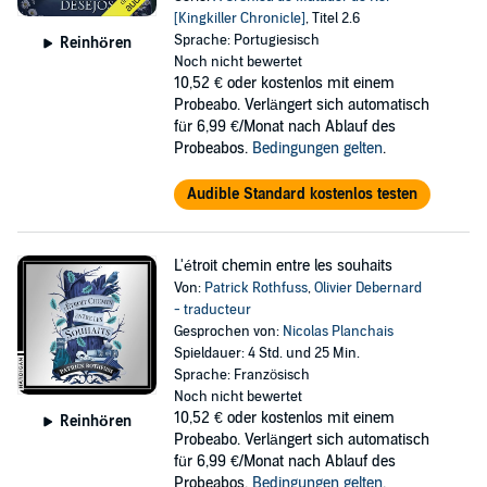
[Kingkiller Chronicle]
, Titel 2.6
Sprache: Portugiesisch
Reinhören
Noch nicht bewertet
10,52 €
oder kostenlos mit einem
Probeabo. Verlängert sich automatisch
für 6,99 €/Monat nach Ablauf des
Probeabos.
Bedingungen gelten
.
Audible Standard kostenlos testen
L'étroit chemin entre les souhaits
Von:
Patrick Rothfuss
,
Olivier Debernard
- traducteur
Gesprochen von:
Nicolas Planchais
Spieldauer: 4 Std. und 25 Min.
Sprache: Französisch
Noch nicht bewertet
10,52 €
oder kostenlos mit einem
Reinhören
Probeabo. Verlängert sich automatisch
für 6,99 €/Monat nach Ablauf des
Probeabos.
Bedingungen gelten
.