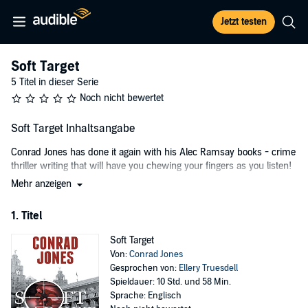
Jetzt testen
Soft Target
5 Titel in dieser Serie
Noch nicht bewertet
Soft Target Inhaltsangabe
Conrad Jones has done it again with his Alec Ramsay books - crime
thriller writing that will have you chewing your fingers as you listen!
Mehr anzeigen
Soft Target
is the first book in a series of thrillers that follow the hunt
for a nefarious killer. The book begins in famous US tourist
1. Titel
destinations where suicide bombers cause carnage before attacking
the United Kingdom.
Soft Target
©2008 Conrad Jones (P)2014 Conrad Jones
Von:
Conrad Jones
Gesprochen von:
Ellery Truesdell
Spieldauer: 10 Std. und 58 Min.
Sprache: Englisch