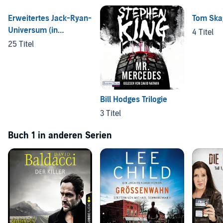
Erweitertes Jack-Ryan-
Tom Ska
Universum (in
4 Titel
Veröffentlichungsreihenfolge)
25 Titel
Bill Hodges Trilogie
3 Titel
Buch 1 in anderen Serien