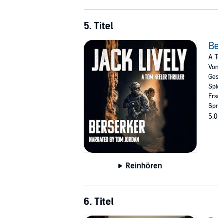
5. Titel
Be
A T
Vo
Ges
Spi
Ers
Spr
5,0
Reinhören
6. Titel