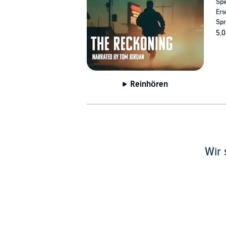
Spi
Ers
Spr
5,0
Reinhören
Wir 