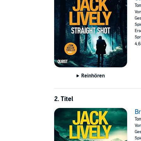
Tom
Vo
Ges
Spi
Ers
Spr
4,6
Reinhören
2. Titel
B
Tom
Vo
Ges
Spi