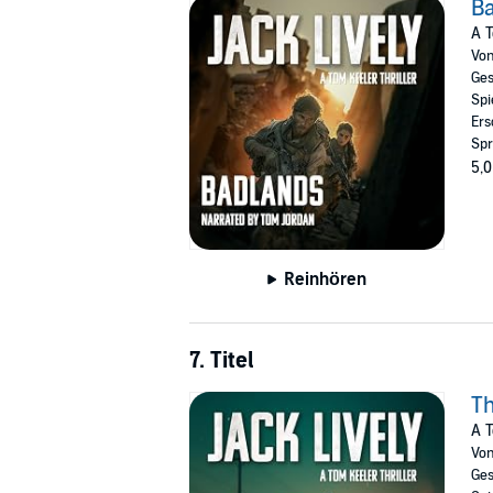
B
A T
Vo
Ges
Spi
Ers
Spr
5,0
Reinhören
7. Titel
T
A T
Vo
Ges