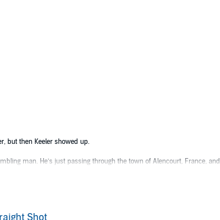
r, but then Keeler showed up.
mbling man. He’s just passing through the town of Alencourt, France, and i
istaken identity, and they picked the wrong guy. The French police can’t be 
eler is a dangerous occupation. Because someone’s preying on the weak a
e Keeler
raight Shot