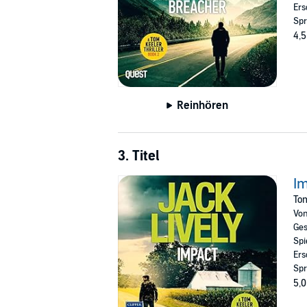
Ers
Spr
4,5
Reinhören
3. Titel
I
Tom
Vo
Ges
Spi
Ers
Spr
5,0