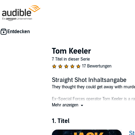
Tom Keeler
7 Titel in dieser Serie
17 Bewertungen
Straight Shot Inhaltsangabe
They thought they could get away with murde
Ex-Special Forces operator Tom Keeler is a ra
him. Nice place, nice try. But it’s a case of m
Mehr anzeigen
She finds out fast, that keeping up with Ke
never counted on coming up against a guy lik
1. Titel
©2021 Jack Lively (P)2021 W. F. Howes Ltd
St