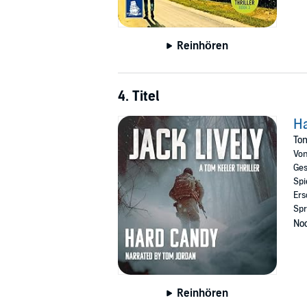
Reinhören
4. Titel
H
Tom
Vo
Ges
Spi
Ers
Spr
Noc
Reinhören