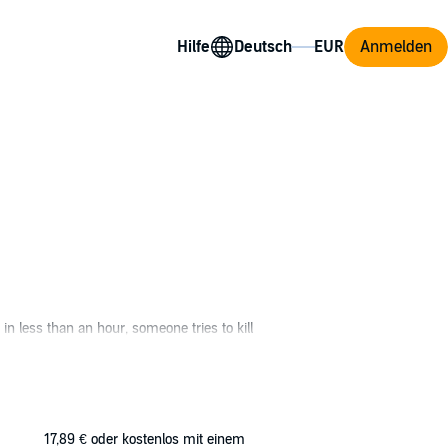
Hilfe
Anmelden
n less than an hour, someone tries to kill
trusted, except for the beautiful Cecile Nazari.
nd unprotected. Someone murderous. But they
17,89 €
oder kostenlos mit einem