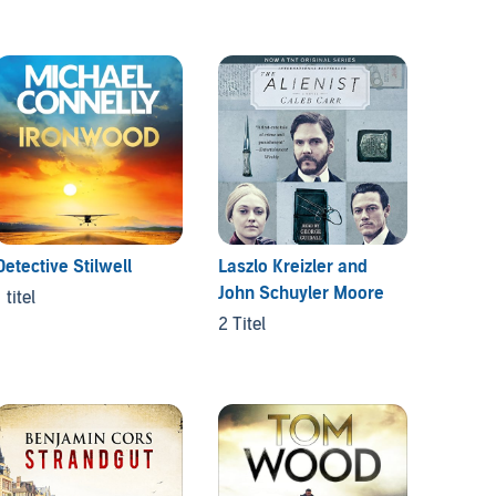
The Kil
6 Titel
Detective Stilwell
Laszlo Kreizler and
John Schuyler Moore
 titel
2 Titel