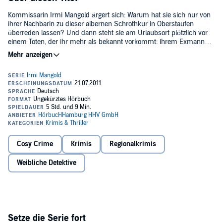
Kommissarin Irmi Mangold ärgert sich: Warum hat sie sich nur von
ihrer Nachbarin zu dieser albernen Schrothkur in Oberstaufen
überreden lassen? Und dann steht sie am Urlaubsort plötzlich vor
einem Toten, der ihr mehr als bekannt vorkommt: ihrem Exmann
Martin Maurer...
Währenddessen hat es Kollegin Kathi Reindl in Garmisch mit dem
toten Liftmann Xaver Fischer zu tun, der zu Lebzeiten im Skiclub
mitmischte. Ein arger Dorn im Auge war ihm die moderne Skihütte,
deren Wirte er so piesackte, dass sie schließlich verkaufen wollten.
Zwei Mordfälle an zwei verschiedenen Orten, aber beide Male
©2011 Piper Verlag GmbH, München (P)2011 Hörbuch Hamburg
dieselbe Todesursache - alles nur Zufall?
HHV GmbH, Hamburg
Cosy Crime
Krimis
Regionalkrimis
Weibliche Detektive
Setze die Serie fort