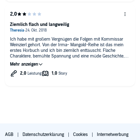
Ziemlich flach und langweilig
Ich habe mit großem Vergnügen die Folgen mit Kommissar
Weinzierl gehört. Von der Irma- Mangold-Reihe ist das mein
erstes Hörbuch und ich bin ziemlich enttäuscht. Flache
Charaktere, bemühte Spannung und eine müde Geschichte,
die nicht immer nachvollziehbar ist. Werde keine weiteren
Folgen herunterladen. Schade und unverständlich, denn die
Weinzierlreihe zeigt ja, dass, Nicola Förg schreiben kann, wenn
sie will.
AGB
Datenschutzerklärung
Cookies
Internetwerbung