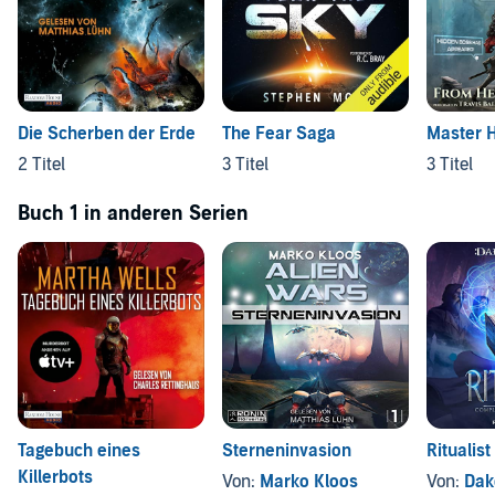
Die Scherben der Erde
The Fear Saga
Master 
2 Titel
3 Titel
3 Titel
Buch 1 in anderen Serien
Tagebuch eines
Sterneninvasion
Ritualist
Killerbots
Von:
Marko Kloos
Von:
Dak