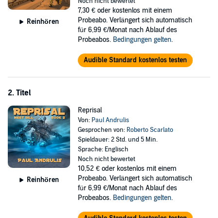
Noch nicht bewertet
future, an alien nightmare that is not so alien, but is an all out battle
7,30 €
oder kostenlos mit einem
to the death where Bill's allies are as dangerous as his enemies.
Probeabo. Verlängert sich automatisch
Reinhören
für 6,99 €/Monat nach Ablauf des
©2014 Paul Andrulis (P)2014 Paul Andrulis
Probeabos.
Bedingungen gelten
.
Audible Standard kostenlos testen
2. Titel
Reprisal
Von:
Paul Andrulis
Gesprochen von:
Roberto Scarlato
Spieldauer: 2 Std. und 5 Min.
Sprache: Englisch
Noch nicht bewertet
10,52 €
oder kostenlos mit einem
Probeabo. Verlängert sich automatisch
Reinhören
für 6,99 €/Monat nach Ablauf des
Probeabos.
Bedingungen gelten
.