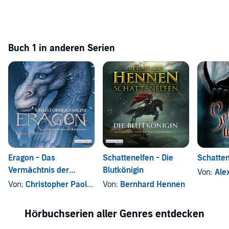
Buch 1 in anderen Serien
Eragon - Das
Schattenelfen - Die
Schatte
Vermächtnis der
Blutkönigin
Von:
Ale
Drachenreiter
Von:
Christopher Paolini
Von:
Bernhard Hennen
Hörbuchserien aller Genres entdecken