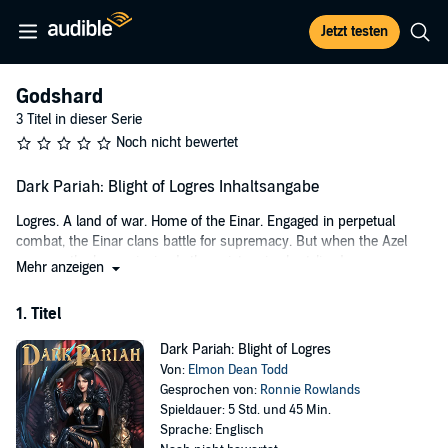
Jetzt testen
Godshard
3 Titel in dieser Serie
Noch nicht bewertet
Dark Pariah: Blight of Logres Inhaltsangabe
Logres. A land of war. Home of the Einar. Engaged in perpetual
combat, the Einar clans battle for supremacy. But when the Azel
conquer the long-reigning Lothar, victory is short-lived.
Mehr anzeigen
Rumors flutter on the wind about a dragon haunting the land,
1. Titel
preying upon the Einar like a wolf hunting the sheep. Yet, the
existence of dragons is supposedly a myth. Do they truly exist?
Dark Pariah: Blight of Logres
Azel warlord, Mavos, sets out with his chieftain and fellow warriors
Von:
Elmon Dean Todd
on a journey to stop this fearsome creature. Far from home, they
Gesprochen von:
Ronnie Rowlands
soon learn of a greater evil afoot.
Spieldauer: 5 Std. und 45 Min.
Sprache: Englisch
©2020 Elmon Dean Todd (P)2023 Elmon Dean Todd