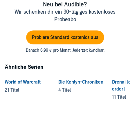
Neu bei Audible?
Wir schenken dir ein 30-tägiges kostenloses
Probeabo
Probiere Standard kostenlos aus
Danach 6,99 € pro Monat. Jederzeit kündbar.
Ähnliche Serien
World of Warcraft
Die Kenlyn-Chroniken
Drenai [
order]
21 Titel
4 Titel
11 Titel