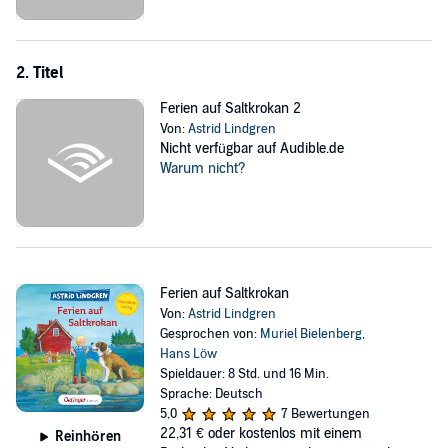
Inselwelt Schwedens.
©1992 Verlag Friedrich Oetinger GmbH, Hamburg. Übersetzung von
Thyra Dohrenburg (P)2019 Oetinger Media GmbH, Hamburg. Ein
2. Titel
Unternehmen der Verlagsgruppe Oetinger
Ferien auf Saltkrokan 2
Von:
Astrid Lindgren
Nicht verfügbar auf Audible.de
Warum nicht?
Ferien auf Saltkrokan
Von:
Astrid Lindgren
Gesprochen von:
Muriel Bielenberg
,
Hans Löw
Spieldauer: 8 Std. und 16 Min.
Sprache: Deutsch
5,0
7 Bewertungen
22,31 €
oder kostenlos mit einem
Reinhören