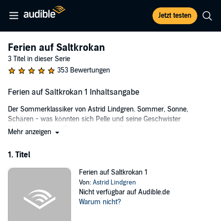
Jetzt testen
Ferien auf Saltkrokan
3 Titel in dieser Serie
353 Bewertungen
Ferien auf Saltkrokan 1 Inhaltsangabe
Der Sommerklassiker von Astrid Lindgren. Sommer, Sonne,
Schären - was könnten sich Pelle und seine Geschwister
Schöneres in den Ferien wünschen! Dabei ist das alte
Mehr anzeigen
Schreinerhaus, das Vater Melcher gemietet hat, eine echte
Bruchbude. Und Melcher ist wirklich nicht zum Handwerker
1. Titel
geboren. Ganz egal!
Ferien auf Saltkrokan 1
Denn am schönsten für Pelle ist es, mit dem Inselmädchen Tjorven
Von:
Astrid Lindgren
und ihrem Bernhardiner Bootsmann durch die Natur zu streifen und
Nicht verfügbar auf Audible.de
von einem Abenteuer ins nächste zu stolpern. Der erste Teil von
Warum nicht?
Astrid Lindgrens Klassiker "Ferien auf Saltkrokan", erstmals als
ungekürzte Lesung, versetzt einen sofort in die sommerliche