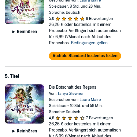
Gesprochen von:
Laura Maire
Spieldauer: 9 Std. und 28 Min.
Sprache: Deutsch
5,0
8 Bewertungen
26,26 €
oder kostenlos mit einem
Probeabo. Verlängert sich automatisch
Reinhören
für 6,99 €/Monat nach Ablauf des
Probeabos.
Bedingungen gelten
.
Audible Standard kostenlos testen
5. Titel
Die Botschaft des Regens
Von:
Tanya Stewner
Gesprochen von:
Laura Maire
Spieldauer: 10 Std. und 59 Min.
Sprache: Deutsch
4,6
7 Bewertungen
26,26 €
oder kostenlos mit einem
Probeabo. Verlängert sich automatisch
Reinhören
für 6,99 €/Monat nach Ablauf des