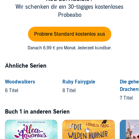
Wir schenken dir ein 30-tägiges kostenloses
Probeabo
Probiere Standard kostenlos aus
Danach 6,99 € pro Monat. Jederzeit kündbar.
Ähnliche Serien
Woodwalkers
Ruby Fairygale
Die geh
Drachen
6 Titel
8 Titel
7 Titel
Buch 1 in anderen Serien