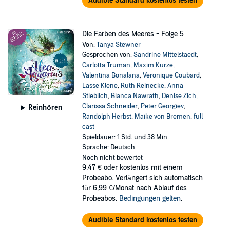
Audible Standard kostenlos testen
singt die Autorin selbst. Laura Maire ist als deutsche
Synchronstimme von Kirsten Dunst und Ashley Greene bekannt.
Sie hat Hörbücher von Astrid Lindgren, Cornelia Funke, Françoise
Die Farben des Meeres - Folge 5
Sagan und anderen eingesprochen. Für ihre Hörbuchinterpretation
des Romans "Nichts" von Janne Teller erhielt sie den Deutschen
Von:
Tanya Stewner
Hörbuchpreis.
Gesprochen von:
Sandrine Mittelstaedt
,
Carlotta Truman
,
Maxim Kurze
,
Valentina Bonalana
,
Veronique Coubard
,
Lasse Klene
,
Ruth Reinecke
,
Anna
Stieblich
,
Bianca Nawrath
,
Denise Zich
,
Clarissa Schneider
,
Peter Georgiev
,
Reinhören
Randolph Herbst
,
Maike von Bremen
,
full
cast
Spieldauer: 1 Std. und 38 Min.
Sprache: Deutsch
Noch nicht bewertet
9,47 €
oder kostenlos mit einem
Probeabo. Verlängert sich automatisch
für 6,99 €/Monat nach Ablauf des
Probeabos.
Bedingungen gelten
.
Audible Standard kostenlos testen