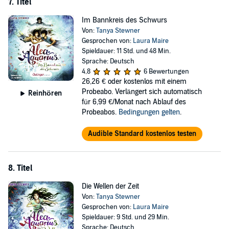
7. Titel
Im Bannkreis des Schwurs
Von:
Tanya Stewner
Gesprochen von:
Laura Maire
Spieldauer: 11 Std. und 48 Min.
Sprache: Deutsch
4,8
6 Bewertungen
26,26 €
oder kostenlos mit einem
Probeabo. Verlängert sich automatisch
Reinhören
für 6,99 €/Monat nach Ablauf des
Probeabos.
Bedingungen gelten
.
Audible Standard kostenlos testen
8. Titel
Die Wellen der Zeit
Von:
Tanya Stewner
Gesprochen von:
Laura Maire
Spieldauer: 9 Std. und 29 Min.
Sprache: Deutsch