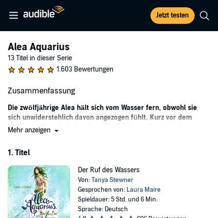
Jetzt testen
Alea Aquarius
13 Titel in dieser Serie
1.603 Bewertungen
Zusammenfassung
Die zwölfjährige Alea hält sich vom Wasser fern, obwohl sie
sich unwiderstehlich davon angezogen fühlt. Kurz vor dem
spurlosen Verschwinden ihrer Mutter hatte diese vor der
Mehr anzeigen
tödlichen Gefahr des Wassers für das Mädchen gewarnt. Wird
Alea dieses Geheimnis jemals ergründen?
1. Titel
Alea hat Sehnsucht nach dem Meer. Also schlägt sie alle
Der Ruf des Wassers
Warnungen und Prophezeiungen in den Wind und begibt sich mit
Von:
Tanya Stewner
der Besatzung des Segelboots Alpha Cru auf große Fahrt. Als sie bei
Gesprochen von:
Laura Maire
einem Sturm über Bord geschleudert wird, taucht sie in den Ozean
Spieldauer: 5 Std. und 6 Min.
ein. Auf diese Weise erfährt sie, warum ihre Mutter sie um jeden
Sprache: Deutsch
Preis vor dem Meer schützen wollte. Aber sie erkennt auch, wo sie