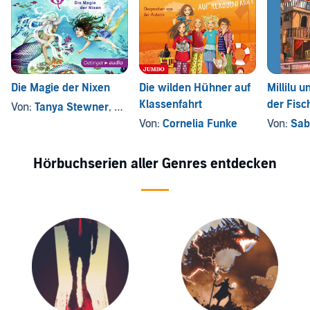
Die Magie der Nixen
Die wilden Hühner auf
Millilu 
Klassenfahrt
der Fisc
Von:
Tanya Stewner
, und andere
Von:
Cornelia Funke
Von:
Sab
Hörbuchserien aller Genres entdecken