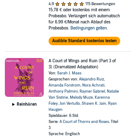
4,9
115 Bewertungen
15,78 €
oder kostenlos mit einem
Probeabo. Verlängert sich automatisch
für 6,99 €/Monat nach Ablauf des
Probeabos.
Bedingungen gelten
.
Audible Standard kostenlos testen
A Court of Wings and Ruin (Part 3 of
3) (Dramatized Adaptation)
Von:
Sarah J. Maas
Gesprochen von:
Alejandro Ruiz
,
Amanda Forstrom
,
Nora Achrati
,
Anthony Palmini
,
Rayner Gabriel
,
Natalie
Van Sistine
,
Melody Muze
,
Karenna
Foley
,
Jon Vertullo
,
Shawn K. Jain
,
Ryan
Reinhören
Haugen
Spieldauer: 6 Std.
Serie:
A Court of Thorns and Roses
, Titel
3
Sprache: Englisch