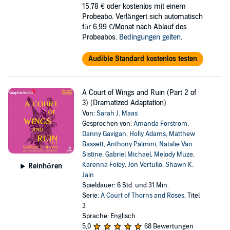
15,78 €
oder kostenlos mit einem
Probeabo. Verlängert sich automatisch
für 6,99 €/Monat nach Ablauf des
Probeabos.
Bedingungen gelten
.
Audible Standard kostenlos testen
A Court of Wings and Ruin (Part 2 of
3) (Dramatized Adaptation)
Von:
Sarah J. Maas
Gesprochen von:
Amanda Forstrom
,
Danny Gavigan
,
Holly Adams
,
Matthew
Bassett
,
Anthony Palmini
,
Natalie Van
Sistine
,
Gabriel Michael
,
Melody Muze
,
Karenna Foley
,
Jon Vertullo
,
Shawn K.
Reinhören
Jain
Spieldauer: 6 Std. und 31 Min.
Serie:
A Court of Thorns and Roses
, Titel
3
Sprache: Englisch
5,0
68 Bewertungen