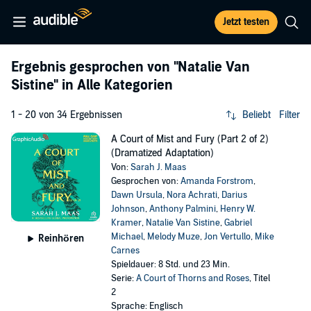
Jetzt testen
Ergebnis gesprochen von
"Natalie Van
Sistine"
in Alle Kategorien
1 - 20 von 34 Ergebnissen
Beliebt
Filter
A Court of Mist and Fury (Part 2 of 2)
(Dramatized Adaptation)
Von:
Sarah J. Maas
Gesprochen von:
Amanda Forstrom
,
Dawn Ursula
,
Nora Achrati
,
Darius
Johnson
,
Anthony Palmini
,
Henry W.
Kramer
,
Natalie Van Sistine
,
Gabriel
Michael
,
Melody Muze
,
Jon Vertullo
,
Mike
Reinhören
Carnes
Spieldauer: 8 Std. und 23 Min.
Serie:
A Court of Thorns and Roses
, Titel
2
Sprache: Englisch