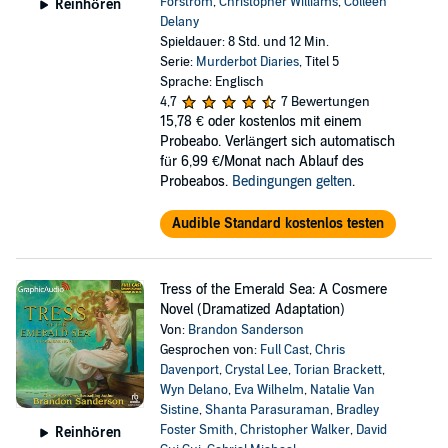
Forstrom
,
Christopher Williams
,
Colleen
Reinhören
Delany
Spieldauer: 8 Std. und 12 Min.
Serie:
Murderbot Diaries
, Titel 5
Sprache: Englisch
4,7
7 Bewertungen
15,78 €
oder kostenlos mit einem
Probeabo. Verlängert sich automatisch
für 6,99 €/Monat nach Ablauf des
Probeabos.
Bedingungen gelten
.
Audible Standard kostenlos testen
Tress of the Emerald Sea: A Cosmere
Novel (Dramatized Adaptation)
Von:
Brandon Sanderson
Gesprochen von:
Full Cast
,
Chris
Davenport
,
Crystal Lee
,
Torian Brackett
,
Wyn Delano
,
Eva Wilhelm
,
Natalie Van
Sistine
,
Shanta Parasuraman
,
Bradley
Foster Smith
,
Christopher Walker
,
David
Reinhören