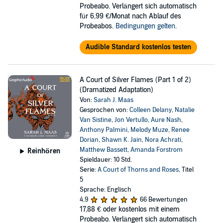
Probeabo. Verlängert sich automatisch
für 6,99 €/Monat nach Ablauf des
Probeabos.
Bedingungen gelten
.
Audible Standard kostenlos testen
A Court of Silver Flames (Part 1 of 2)
(Dramatized Adaptation)
Von:
Sarah J. Maas
Gesprochen von:
Colleen Delany
,
Natalie
Van Sistine
,
Jon Vertullo
,
Aure Nash
,
Anthony Palmini
,
Melody Muze
,
Renee
Dorian
,
Shawn K. Jain
,
Nora Achrati
,
Matthew Bassett
,
Amanda Forstrom
Reinhören
Spieldauer: 10 Std.
Serie:
A Court of Thorns and Roses
, Titel
5
Sprache: Englisch
4,9
66 Bewertungen
17,88 €
oder kostenlos mit einem
Probeabo. Verlängert sich automatisch