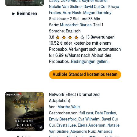
Casey
,
Zeke Alton
,
Rayner Gabriel
,
Natalie Van Sistine
,
David Cui Cui
,
Khaya
Fraites
,
Aure Nash
,
Megan Dorminy
Reinhören
Spieldauer: 2 Std. und 33 Min.
Serie:
Murderbot Diaries
, Titel 1
Sprache: Englisch
3,8
13 Bewertungen
10,52 €
oder kostenlos mit einem
Probeabo. Verlängert sich automatisch
für 6,99 €/Monat nach Ablauf des
Probeabos.
Bedingungen gelten
.
Audible Standard kostenlos testen
Network Effect (Dramatized
Adaptation)
Von:
Martha Wells
Gesprochen von:
full cast
,
Debi Tinsley
,
Emily Beresford
,
Eva Wilhelm
,
David Cui
Cui
,
Crystal Lee
,
Elena Anderson
,
Natalie
Van Sistine
,
Alejandro Ruiz
,
Amanda