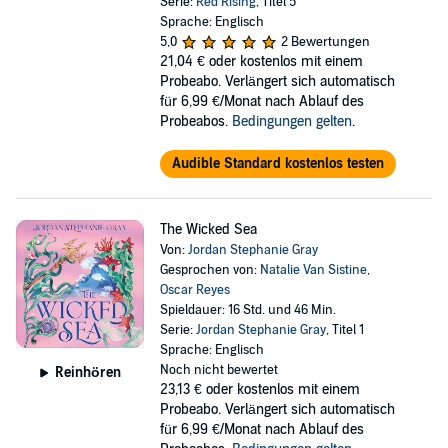
Serie:
Red Rising
, Titel 5
Sprache: Englisch
5,0
2 Bewertungen
21,04 €
oder kostenlos mit einem
Probeabo. Verlängert sich automatisch
für 6,99 €/Monat nach Ablauf des
Probeabos.
Bedingungen gelten
.
Audible Standard kostenlos testen
The Wicked Sea
Von:
Jordan Stephanie Gray
Gesprochen von:
Natalie Van Sistine
,
Oscar Reyes
Spieldauer: 16 Std. und 46 Min.
Serie:
Jordan Stephanie Gray
, Titel 1
Sprache: Englisch
Noch nicht bewertet
Reinhören
23,13 €
oder kostenlos mit einem
Probeabo. Verlängert sich automatisch
für 6,99 €/Monat nach Ablauf des