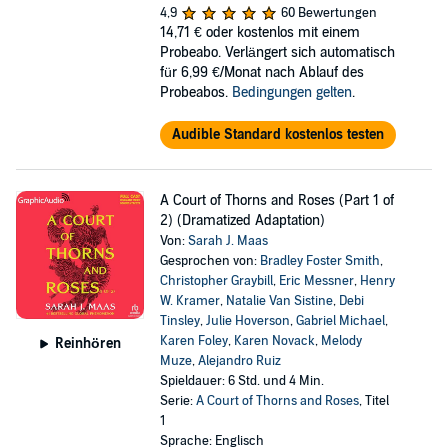
4,9
60 Bewertungen
14,71 €
oder kostenlos mit einem
Probeabo. Verlängert sich automatisch
für 6,99 €/Monat nach Ablauf des
Probeabos.
Bedingungen gelten
.
Audible Standard kostenlos testen
A Court of Thorns and Roses (Part 1 of
2) (Dramatized Adaptation)
Von:
Sarah J. Maas
Gesprochen von:
Bradley Foster Smith
,
Christopher Graybill
,
Eric Messner
,
Henry
W. Kramer
,
Natalie Van Sistine
,
Debi
Tinsley
,
Julie Hoverson
,
Gabriel Michael
,
Karen Foley
,
Karen Novack
,
Melody
Reinhören
Muze
,
Alejandro Ruiz
Spieldauer: 6 Std. und 4 Min.
Serie:
A Court of Thorns and Roses
, Titel
1
Sprache: Englisch