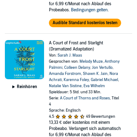
für 6,99 €/Monat nach Ablauf des
Probeabos.
Bedingungen gelten
.
Audible Standard kostenlos testen
A Court of Frost and Starlight
(Dramatized Adaptation)
Von:
Sarah J. Maas
Gesprochen von:
Melody Muze
,
Anthony
Palmini
,
Colleen Delany
,
Jon Vertullo
,
Amanda Forstrom
,
Shawn K. Jain
,
Nora
Achrati
,
Karenna Foley
,
Gabriel Michael
,
Natalie Van Sistine
,
Eva Wilhelm
Reinhören
Spieldauer: 5 Std. und 33 Min.
Serie:
A Court of Thorns and Roses
, Titel
4
Sprache: Englisch
4,5
49 Bewertungen
13,33 €
oder kostenlos mit einem
Probeabo. Verlängert sich automatisch
für 6,99 €/Monat nach Ablauf des