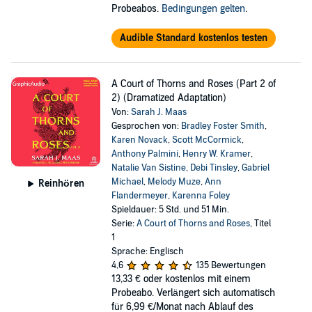
Probeabos.
Bedingungen gelten
.
Audible Standard kostenlos testen
A Court of Thorns and Roses (Part 2 of
2) (Dramatized Adaptation)
Von:
Sarah J. Maas
Gesprochen von:
Bradley Foster Smith
,
Karen Novack
,
Scott McCormick
,
Anthony Palmini
,
Henry W. Kramer
,
Natalie Van Sistine
,
Debi Tinsley
,
Gabriel
Michael
,
Melody Muze
,
Ann
Reinhören
Flandermeyer
,
Karenna Foley
Spieldauer: 5 Std. und 51 Min.
Serie:
A Court of Thorns and Roses
, Titel
1
Sprache: Englisch
4,6
135 Bewertungen
13,33 €
oder kostenlos mit einem
Probeabo. Verlängert sich automatisch
für 6,99 €/Monat nach Ablauf des