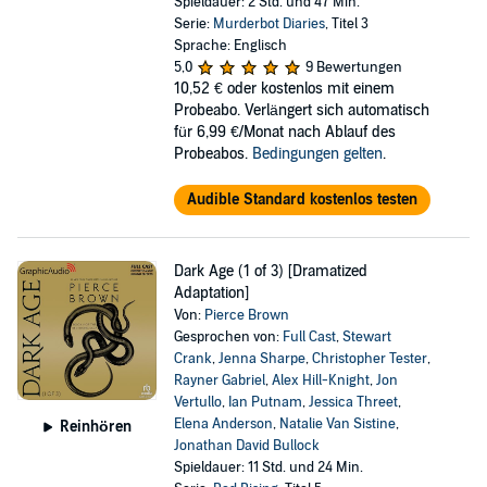
Spieldauer: 2 Std. und 47 Min.
Serie:
Murderbot Diaries
, Titel 3
Sprache: Englisch
5,0
9 Bewertungen
10,52 €
oder kostenlos mit einem
Probeabo. Verlängert sich automatisch
für 6,99 €/Monat nach Ablauf des
Probeabos.
Bedingungen gelten
.
Audible Standard kostenlos testen
Dark Age (1 of 3) [Dramatized
Adaptation]
Von:
Pierce Brown
Gesprochen von:
Full Cast
,
Stewart
Crank
,
Jenna Sharpe
,
Christopher Tester
,
Rayner Gabriel
,
Alex Hill-Knight
,
Jon
Vertullo
,
Ian Putnam
,
Jessica Threet
,
Elena Anderson
,
Natalie Van Sistine
,
Reinhören
Jonathan David Bullock
Spieldauer: 11 Std. und 24 Min.