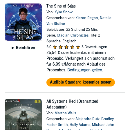
The Sins of Silas
Von:
Kylie Snow
Gesprochen von:
Kieran Regan
,
Natalie
Van Sistine
Spieldauer: 22 Std. und 25 Min.
Serie:
Otacian Chronicles
, Titel 2
Sprache: Englisch
5,0
3 Bewertungen
Reinhören
25,54 €
oder kostenlos mit einem
Probeabo. Verlängert sich automatisch
für 6,99 €/Monat nach Ablauf des
Probeabos.
Bedingungen gelten
.
Audible Standard kostenlos testen
All Systems Red (Dramatized
Adaptation)
Von:
Martha Wells
Gesprochen von:
Alejandro Ruiz
,
Bradley
Foster Smith
,
Holly Adams
,
Michael John