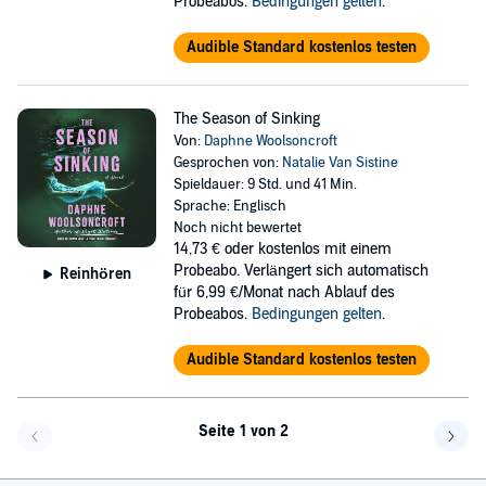
Probeabos.
Bedingungen gelten
.
Audible Standard kostenlos testen
The Season of Sinking
Von:
Daphne Woolsoncroft
Gesprochen von:
Natalie Van Sistine
Spieldauer: 9 Std. und 41 Min.
Sprache: Englisch
Noch nicht bewertet
14,73 €
oder kostenlos mit einem
Probeabo. Verlängert sich automatisch
Reinhören
für 6,99 €/Monat nach Ablauf des
Probeabos.
Bedingungen gelten
.
Audible Standard kostenlos testen
Seite 1 von 2
Eine Seite zurück
Eine 