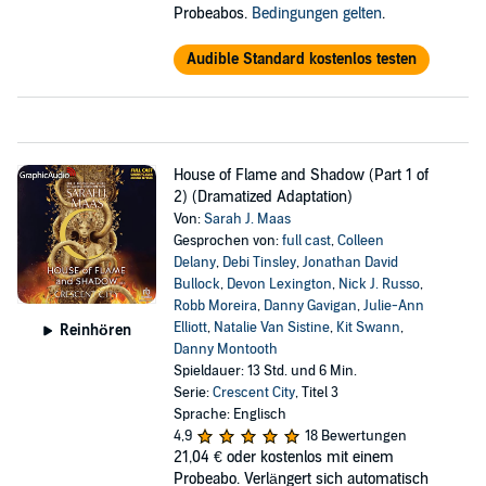
Probeabos.
Bedingungen gelten
.
Audible Standard kostenlos testen
House of Flame and Shadow (Part 1 of
2) (Dramatized Adaptation)
Von:
Sarah J. Maas
Gesprochen von:
full cast
,
Colleen
Delany
,
Debi Tinsley
,
Jonathan David
Bullock
,
Devon Lexington
,
Nick J. Russo
,
Robb Moreira
,
Danny Gavigan
,
Julie-Ann
Elliott
,
Natalie Van Sistine
,
Kit Swann
,
Reinhören
Danny Montooth
Spieldauer: 13 Std. und 6 Min.
Serie:
Crescent City
, Titel 3
Sprache: Englisch
4,9
18 Bewertungen
21,04 €
oder kostenlos mit einem
Probeabo. Verlängert sich automatisch