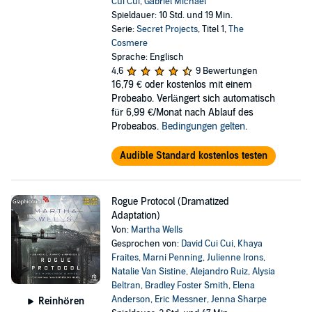
Cui Cui
,
Gabriel Michael
Spieldauer: 10 Std. und 19 Min.
Serie:
Secret Projects
, Titel 1,
The
Cosmere
Sprache: Englisch
4,6
9 Bewertungen
16,79 €
oder kostenlos mit einem
Probeabo. Verlängert sich automatisch
für 6,99 €/Monat nach Ablauf des
Probeabos.
Bedingungen gelten
.
Audible Standard kostenlos testen
Rogue Protocol (Dramatized
Adaptation)
Von:
Martha Wells
Gesprochen von:
David Cui Cui
,
Khaya
Fraites
,
Marni Penning
,
Julienne Irons
,
Natalie Van Sistine
,
Alejandro Ruiz
,
Alysia
Beltran
,
Bradley Foster Smith
,
Elena
Anderson
,
Eric Messner
,
Jenna Sharpe
Reinhören