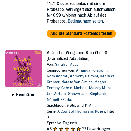
14,71 €
oder kostenlos mit einem
Probeabo. Verlängert sich automatisch
für 6,99 €/Monat nach Ablauf des
Probeabos.
Bedingungen gelten
.
Audible Standard kostenlos testen
A Court of Wings and Ruin (1 of 3)
[Dramatized Adaptation]
Von:
Sarah J. Maas
Gesprochen von:
Amanda Forstrom
,
Nora Achrati
,
Anthony Palmini
,
Henry W.
Kramer
,
Natalie Van Sistine
,
Megan
Dominy
,
Gabriel Michael
,
Melody Muze
,
Jon Vertullo
,
Shawn Jain
,
Stephanie
Reinhören
Németh-Parker
Spieldauer: 6 Std. und 11 Min.
Serie:
A Court of Thorns and Roses
, Titel
3
Sprache: Englisch
4,8
73 Bewertungen