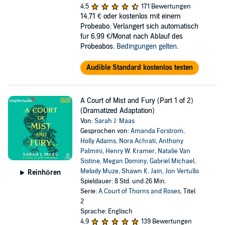
4,5
171 Bewertungen
14,71 €
oder kostenlos mit einem
Probeabo. Verlängert sich automatisch
für 6,99 €/Monat nach Ablauf des
Probeabos.
Bedingungen gelten
.
Audible Standard kostenlos testen
A Court of Mist and Fury (Part 1 of 2)
(Dramatized Adaptation)
Von:
Sarah J. Maas
Gesprochen von:
Amanda Forstrom
,
Holly Adams
,
Nora Achrati
,
Anthony
Palmini
,
Henry W. Kramer
,
Natalie Van
Sistine
,
Megan Dominy
,
Gabriel Michael
,
Melody Muze
,
Shawn K. Jain
,
Jon Vertullo
Reinhören
Spieldauer: 8 Std. und 26 Min.
Serie:
A Court of Thorns and Roses
, Titel
2
Sprache: Englisch
4,9
139 Bewertungen