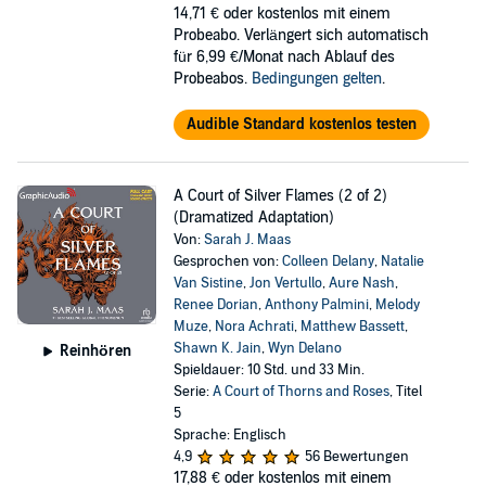
14,71 €
oder kostenlos mit einem
Probeabo. Verlängert sich automatisch
für 6,99 €/Monat nach Ablauf des
Probeabos.
Bedingungen gelten
.
Audible Standard kostenlos testen
A Court of Silver Flames (2 of 2)
(Dramatized Adaptation)
Von:
Sarah J. Maas
Gesprochen von:
Colleen Delany
,
Natalie
Van Sistine
,
Jon Vertullo
,
Aure Nash
,
Renee Dorian
,
Anthony Palmini
,
Melody
Muze
,
Nora Achrati
,
Matthew Bassett
,
Shawn K. Jain
,
Wyn Delano
Reinhören
Spieldauer: 10 Std. und 33 Min.
Serie:
A Court of Thorns and Roses
, Titel
5
Sprache: Englisch
4,9
56 Bewertungen
17,88 €
oder kostenlos mit einem