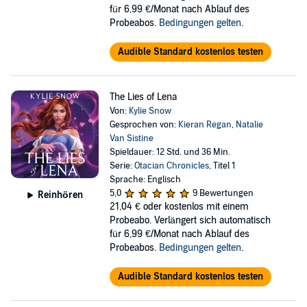
für 6,99 €/Monat nach Ablauf des
Probeabos.
Bedingungen gelten
.
Audible Standard kostenlos testen
The Lies of Lena
Von:
Kylie Snow
Gesprochen von:
Kieran Regan
,
Natalie
Van Sistine
Spieldauer: 12 Std. und 36 Min.
Serie:
Otacian Chronicles
, Titel 1
Sprache: Englisch
5,0
9 Bewertungen
Reinhören
21,04 €
oder kostenlos mit einem
Probeabo. Verlängert sich automatisch
für 6,99 €/Monat nach Ablauf des
Probeabos.
Bedingungen gelten
.
Audible Standard kostenlos testen