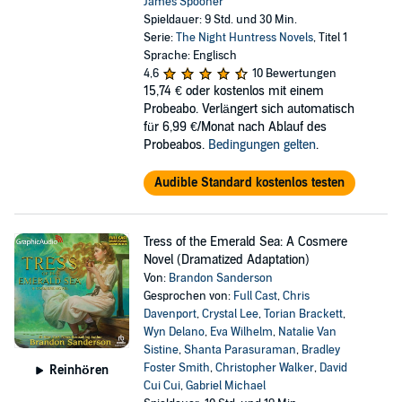
James Spooner
Spieldauer: 9 Std. und 30 Min.
Serie:
The Night Huntress Novels
, Titel 1
Sprache: Englisch
4,6
10 Bewertungen
15,74 €
oder kostenlos mit einem
Probeabo. Verlängert sich automatisch
für 6,99 €/Monat nach Ablauf des
Probeabos.
Bedingungen gelten
.
Audible Standard kostenlos testen
Tress of the Emerald Sea: A Cosmere
Novel (Dramatized Adaptation)
Von:
Brandon Sanderson
Gesprochen von:
Full Cast
,
Chris
Davenport
,
Crystal Lee
,
Torian Brackett
,
Wyn Delano
,
Eva Wilhelm
,
Natalie Van
Sistine
,
Shanta Parasuraman
,
Bradley
Foster Smith
,
Christopher Walker
,
David
Reinhören
Cui Cui
,
Gabriel Michael