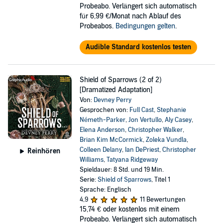
Probeabo. Verlängert sich automatisch
für 6,99 €/Monat nach Ablauf des
Probeabos.
Bedingungen gelten
.
Audible Standard kostenlos testen
Shield of Sparrows (2 of 2)
[Dramatized Adaptation]
Von:
Devney Perry
Gesprochen von:
Full Cast
,
Stephanie
Németh-Parker
,
Jon Vertullo
,
Aly Casey
,
Elena Anderson
,
Christopher Walker
,
Brian Kim McCormick
,
Zoleka Vundla
,
Colleen Delany
,
Ian DePriest
,
Christopher
Reinhören
Williams
,
Tatyana Ridgeway
Spieldauer: 8 Std. und 19 Min.
Serie:
Shield of Sparrows
, Titel 1
Sprache: Englisch
4,9
11 Bewertungen
15,74 €
oder kostenlos mit einem
Probeabo. Verlängert sich automatisch