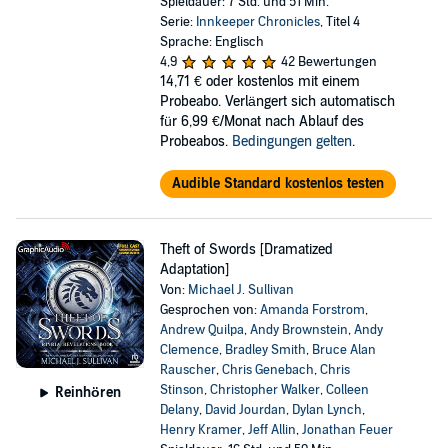
Spieldauer: 7 Std. und 51 Min.
Serie:
Innkeeper Chronicles
, Titel 4
Sprache: Englisch
4,9
42 Bewertungen
14,71 €
oder kostenlos mit einem
Probeabo. Verlängert sich automatisch
für 6,99 €/Monat nach Ablauf des
Probeabos.
Bedingungen gelten
.
Audible Standard kostenlos testen
Theft of Swords [Dramatized
Adaptation]
Von:
Michael J. Sullivan
Gesprochen von:
Amanda Forstrom
,
Andrew Quilpa
,
Andy Brownstein
,
Andy
Clemence
,
Bradley Smith
,
Bruce Alan
Rauscher
,
Chris Genebach
,
Chris
Stinson
,
Christopher Walker
,
Colleen
Reinhören
Delany
,
David Jourdan
,
Dylan Lynch
,
Henry Kramer
,
Jeff Allin
,
Jonathan Feuer