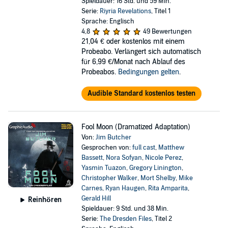
Spieldauer: 16 Std. und 59 Min.
Serie:
Riyria Revelations
, Titel 1
Sprache: Englisch
4,8
49 Bewertungen
21,04 €
oder kostenlos mit einem
Probeabo. Verlängert sich automatisch
für 6,99 €/Monat nach Ablauf des
Probeabos.
Bedingungen gelten
.
Audible Standard kostenlos testen
Fool Moon (Dramatized Adaptation)
Von:
Jim Butcher
Gesprochen von:
full cast
,
Matthew
Bassett
,
Nora Sofyan
,
Nicole Perez
,
Yasmin Tuazon
,
Gregory Linington
,
Christopher Walker
,
Mort Shelby
,
Mike
Carnes
,
Ryan Haugen
,
Rita Amparita
,
Gerald Hill
Reinhören
Spieldauer: 9 Std. und 38 Min.
Serie:
The Dresden Files
, Titel 2