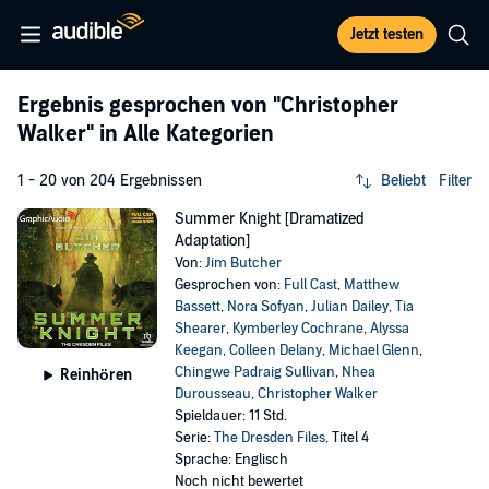
Jetzt testen
Ergebnis gesprochen von
"Christopher
Walker"
in Alle Kategorien
1 - 20 von 204 Ergebnissen
Beliebt
Filter
Summer Knight [Dramatized
Adaptation]
Von:
Jim Butcher
Gesprochen von:
Full Cast
,
Matthew
Bassett
,
Nora Sofyan
,
Julian Dailey
,
Tia
Shearer
,
Kymberley Cochrane
,
Alyssa
Keegan
,
Colleen Delany
,
Michael Glenn
,
Chingwe Padraig Sullivan
,
Nhea
Reinhören
Durousseau
,
Christopher Walker
Spieldauer: 11 Std.
Serie:
The Dresden Files
, Titel 4
Sprache: Englisch
Noch nicht bewertet