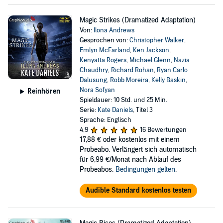
Magic Strikes (Dramatized Adaptation)
Von:
Ilona Andrews
Gesprochen von:
Christopher Walker
,
Emlyn McFarland
,
Ken Jackson
,
Kenyatta Rogers
,
Michael Glenn
,
Nazia
Chaudhry
,
Richard Rohan
,
Ryan Carlo
Dalusung
,
Robb Moreira
,
Kelly Baskin
,
Nora Sofyan
Reinhören
Spieldauer: 10 Std. und 25 Min.
Serie:
Kate Daniels
, Titel 3
Sprache: Englisch
4,9
16 Bewertungen
17,88 €
oder kostenlos mit einem
Probeabo. Verlängert sich automatisch
für 6,99 €/Monat nach Ablauf des
Probeabos.
Bedingungen gelten
.
Audible Standard kostenlos testen