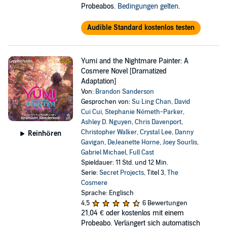
Probeabos.
Bedingungen gelten
.
Audible Standard kostenlos testen
Yumi and the Nightmare Painter: A
Cosmere Novel [Dramatized
Adaptation]
Von:
Brandon Sanderson
Gesprochen von:
Su Ling Chan
,
David
Cui Cui
,
Stephanie Németh-Parker
,
Ashley D. Nguyen
,
Chris Davenport
,
Christopher Walker
,
Crystal Lee
,
Danny
Reinhören
Gavigan
,
DeJeanette Horne
,
Joey Sourlis
,
Gabriel Michael
,
Full Cast
Spieldauer: 11 Std. und 12 Min.
Serie:
Secret Projects
, Titel 3,
The
Cosmere
Sprache: Englisch
4,5
6 Bewertungen
21,04 €
oder kostenlos mit einem
Probeabo. Verlängert sich automatisch