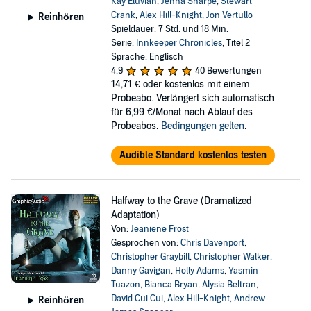
Kay Eluvian
,
Jenna Sharpe
,
Stewart
Crank
,
Alex Hill-Knight
,
Jon Vertullo
Reinhören
Spieldauer: 7 Std. und 18 Min.
Serie:
Innkeeper Chronicles
, Titel 2
Sprache: Englisch
4,9
40 Bewertungen
14,71 €
oder kostenlos mit einem
Probeabo. Verlängert sich automatisch
für 6,99 €/Monat nach Ablauf des
Probeabos.
Bedingungen gelten
.
Audible Standard kostenlos testen
Halfway to the Grave (Dramatized
Adaptation)
Von:
Jeaniene Frost
Gesprochen von:
Chris Davenport
,
Christopher Graybill
,
Christopher Walker
,
Danny Gavigan
,
Holly Adams
,
Yasmin
Tuazon
,
Bianca Bryan
,
Alysia Beltran
,
David Cui Cui
,
Alex Hill-Knight
,
Andrew
Reinhören