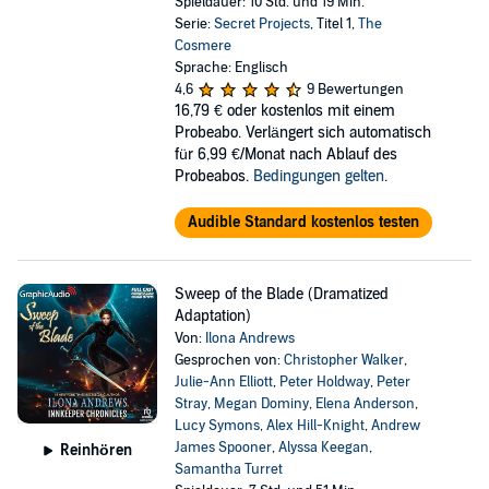
Spieldauer: 10 Std. und 19 Min.
Serie:
Secret Projects
, Titel 1,
The
Cosmere
Sprache: Englisch
4,6
9 Bewertungen
16,79 €
oder kostenlos mit einem
Probeabo. Verlängert sich automatisch
für 6,99 €/Monat nach Ablauf des
Probeabos.
Bedingungen gelten
.
Audible Standard kostenlos testen
Sweep of the Blade (Dramatized
Adaptation)
Von:
Ilona Andrews
Gesprochen von:
Christopher Walker
,
Julie-Ann Elliott
,
Peter Holdway
,
Peter
Stray
,
Megan Dominy
,
Elena Anderson
,
Lucy Symons
,
Alex Hill-Knight
,
Andrew
James Spooner
,
Alyssa Keegan
,
Reinhören
Samantha Turret