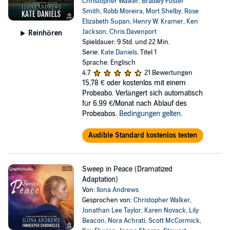
Christopher Walker
,
Bradley Foster
Smith
,
Robb Moreira
,
Mort Shelby
,
Rose
Elizabeth Supan
,
Henry W. Kramer
,
Ken
Jackson
,
Chris Davenport
Reinhören
Spieldauer: 9 Std. und 22 Min.
Serie:
Kate Daniels
, Titel 1
Sprache: Englisch
4,7
21 Bewertungen
15,78 €
oder kostenlos mit einem
Probeabo. Verlängert sich automatisch
für 6,99 €/Monat nach Ablauf des
Probeabos.
Bedingungen gelten
.
Audible Standard kostenlos testen
Sweep in Peace (Dramatized
Adaptation)
Von:
Ilona Andrews
Gesprochen von:
Christopher Walker
,
Jonathan Lee Taylor
,
Karen Novack
,
Lily
Beacon
,
Nora Achrati
,
Scott McCormick
,