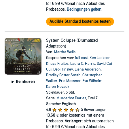
für 6,99 €/Monat nach Ablauf des
Probeabos.
Bedingungen gelten
.
Audible Standard kostenlos testen
System Collapse (Dramatized
Adaptation)
Von:
Martha Wells
Gesprochen von:
full cast
,
Ken Jackson
,
Khaya Fraites
,
Laura C. Harris
,
David Cui
Cui
,
Debi Tinsley
,
Elena Anderson
,
Bradley Foster Smith
,
Christopher
Walker
,
Eric Messner
,
Eva Wilhelm
,
Reinhören
Karen Novack
Spieldauer: 5 Std.
Serie:
Murderbot Diaries
, Titel 7
Sprache: Englisch
4,6
5 Bewertungen
13,68 €
oder kostenlos mit einem
Probeabo. Verlängert sich automatisch
für 6,99 €/Monat nach Ablauf des