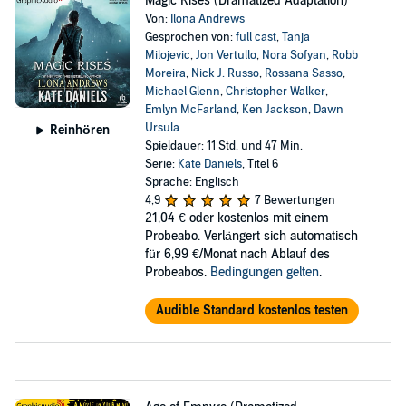
Magic Rises (Dramatized Adaptation)
Von:
Ilona Andrews
Gesprochen von:
full cast
,
Tanja
Milojevic
,
Jon Vertullo
,
Nora Sofyan
,
Robb
Moreira
,
Nick J. Russo
,
Rossana Sasso
,
Michael Glenn
,
Christopher Walker
,
Emlyn McFarland
,
Ken Jackson
,
Dawn
Ursula
Reinhören
Spieldauer: 11 Std. und 47 Min.
Serie:
Kate Daniels
, Titel 6
Sprache: Englisch
4,9
7 Bewertungen
21,04 €
oder kostenlos mit einem
Probeabo. Verlängert sich automatisch
für 6,99 €/Monat nach Ablauf des
Probeabos.
Bedingungen gelten
.
Audible Standard kostenlos testen