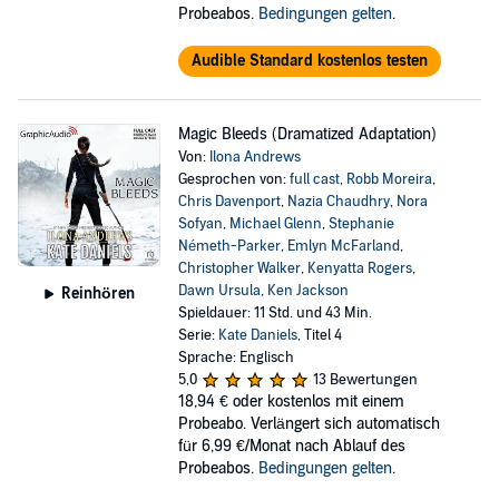
Probeabos.
Bedingungen gelten
.
Audible Standard kostenlos testen
Magic Bleeds (Dramatized Adaptation)
Von:
Ilona Andrews
Gesprochen von:
full cast
,
Robb Moreira
,
Chris Davenport
,
Nazia Chaudhry
,
Nora
Sofyan
,
Michael Glenn
,
Stephanie
Németh-Parker
,
Emlyn McFarland
,
Christopher Walker
,
Kenyatta Rogers
,
Dawn Ursula
,
Ken Jackson
Reinhören
Spieldauer: 11 Std. und 43 Min.
Serie:
Kate Daniels
, Titel 4
Sprache: Englisch
5,0
13 Bewertungen
18,94 €
oder kostenlos mit einem
Probeabo. Verlängert sich automatisch
für 6,99 €/Monat nach Ablauf des
Probeabos.
Bedingungen gelten
.