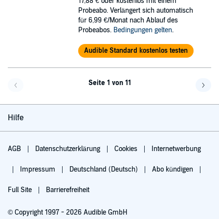
17,88 €
oder kostenlos mit einem
Probeabo. Verlängert sich automatisch
für 6,99 €/Monat nach Ablauf des
Probeabos.
Bedingungen gelten
.
Audible Standard kostenlos testen
Seite 1 von 11
Eine Seite zurück
Eine 
Hilfe
AGB
Datenschutzerklärung
Cookies
Internetwerbung
Impressum
Deutschland (Deutsch)
Abo kündigen
Full Site
Barrierefreiheit
© Copyright 1997 - 2026 Audible GmbH