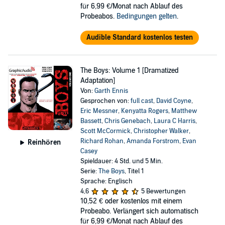
für 6,99 €/Monat nach Ablauf des
Probeabos.
Bedingungen gelten
.
Audible Standard kostenlos testen
The Boys: Volume 1 [Dramatized
Adaptation]
Von:
Garth Ennis
Gesprochen von:
full cast
,
David Coyne
,
Eric Messner
,
Kenyatta Rogers
,
Matthew
Bassett
,
Chris Genebach
,
Laura C Harris
,
Scott McCormick
,
Christopher Walker
,
Richard Rohan
,
Amanda Forstrom
,
Evan
Reinhören
Casey
Spieldauer: 4 Std. und 5 Min.
Serie:
The Boys
, Titel 1
Sprache: Englisch
4,6
5 Bewertungen
10,52 €
oder kostenlos mit einem
Probeabo. Verlängert sich automatisch
für 6,99 €/Monat nach Ablauf des