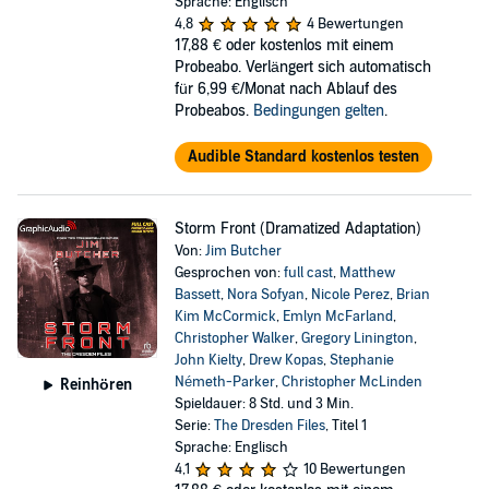
Sprache: Englisch
4,8
4 Bewertungen
17,88 €
oder kostenlos mit einem
Probeabo. Verlängert sich automatisch
für 6,99 €/Monat nach Ablauf des
Probeabos.
Bedingungen gelten
.
Audible Standard kostenlos testen
Storm Front (Dramatized Adaptation)
Von:
Jim Butcher
Gesprochen von:
full cast
,
Matthew
Bassett
,
Nora Sofyan
,
Nicole Perez
,
Brian
Kim McCormick
,
Emlyn McFarland
,
Christopher Walker
,
Gregory Linington
,
John Kielty
,
Drew Kopas
,
Stephanie
Németh-Parker
,
Christopher McLinden
Reinhören
Spieldauer: 8 Std. und 3 Min.
Serie:
The Dresden Files
, Titel 1
Sprache: Englisch
4,1
10 Bewertungen