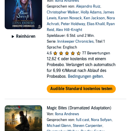
Von:
Ilona Andrews
Gesprochen von:
Alejandro Ruiz
,
Christopher Walker
,
Holly Adams
,
James
Lewis
,
Karen Novack
,
Ken Jackson
,
Nora
Achrati
,
Peter Holdway
,
Elias Khalil
,
Ryan
Reid
,
Alex Hill-Knight
Spieldauer: 6 Std. und 2 Min.
Reinhören
Serie:
Innkeeper Chronicles
, Titel 1
Sprache: Englisch
4,6
77 Bewertungen
12,62 €
oder kostenlos mit einem
Probeabo. Verlängert sich automatisch
für 6,99 €/Monat nach Ablauf des
Probeabos.
Bedingungen gelten
.
Audible Standard kostenlos testen
Magic Bites (Dramatized Adaptation)
Von:
Ilona Andrews
Gesprochen von:
full cast
,
Nora Sofyan
,
Michael Glenn
,
Steven Carpenter
,