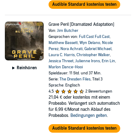
Audible Standard kostenlos testen
Grave Peril [Dramatized Adaptation]
Von:
Jim Butcher
Gesprochen von:
Full Cast Full Cast
,
Matthew Bassett
,
Wyn Delano
,
Nicole
Perez
,
Nora Achrati
,
Gabriel Michael
,
Laura C. Harris
,
Christopher Walker
,
Jessica Threet
,
Julienne Irons
,
Erin Lin
,
Marlon Dance-Hooi
Reinhören
Spieldauer: 11 Std. und 37 Min.
Serie:
The Dresden Files
, Titel 3
Sprache: Englisch
4,5
2 Bewertungen
21,04 €
oder kostenlos mit einem
Probeabo. Verlängert sich automatisch
für 6,99 €/Monat nach Ablauf des
Probeabos.
Bedingungen gelten
.
Audible Standard kostenlos testen