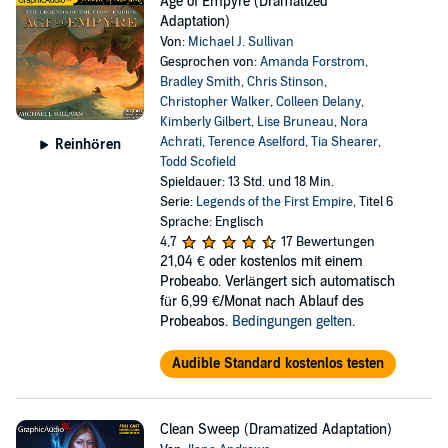
Age of Empyre (Dramatized
Adaptation)
Von:
Michael J. Sullivan
Gesprochen von:
Amanda Forstrom
,
Bradley Smith
,
Chris Stinson
,
Christopher Walker
,
Colleen Delany
,
Kimberly Gilbert
,
Lise Bruneau
,
Nora
Achrati
,
Terence Aselford
,
Tia Shearer
,
Reinhören
Todd Scofield
Spieldauer: 13 Std. und 18 Min.
Serie:
Legends of the First Empire
, Titel 6
Sprache: Englisch
4,7
17 Bewertungen
21,04 €
oder kostenlos mit einem
Probeabo. Verlängert sich automatisch
für 6,99 €/Monat nach Ablauf des
Probeabos.
Bedingungen gelten
.
Audible Standard kostenlos testen
Clean Sweep (Dramatized Adaptation)