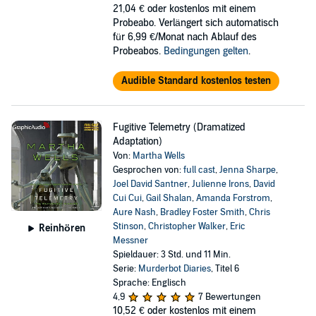
21,04 €
oder kostenlos mit einem
Probeabo. Verlängert sich automatisch
für 6,99 €/Monat nach Ablauf des
Probeabos.
Bedingungen gelten
.
Audible Standard kostenlos testen
Fugitive Telemetry (Dramatized
Adaptation)
Von:
Martha Wells
Gesprochen von:
full cast
,
Jenna Sharpe
,
Joel David Santner
,
Julienne Irons
,
David
Cui Cui
,
Gail Shalan
,
Amanda Forstrom
,
Aure Nash
,
Bradley Foster Smith
,
Chris
Stinson
,
Christopher Walker
,
Eric
Reinhören
Messner
Spieldauer: 3 Std. und 11 Min.
Serie:
Murderbot Diaries
, Titel 6
Sprache: Englisch
4,9
7 Bewertungen
10,52 €
oder kostenlos mit einem