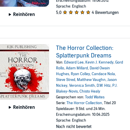
Erscheinungsdatum: 19.06.2012
Sprache: Englisch
5,0
4 Bewertungen
Reinhören
The Horror Collection:
Splatterpunk Dreams
Von:
Edward Lee
,
Kevin J. Kennedy
,
Gord
Rollo
,
Adam Millard
,
David Owain
Hughes
,
Ryan Colley
,
Candace Nola
,
Steve Stred
,
Matthew Vaughn
,
Jason
Nickey
,
Veronica Smith
,
D.W. Hitz
,
P.J.
Blakey-Novis
,
Chisto Healy
Gesprochen von:
Todd Waites
Serie:
The Horror Collection
, Titel 20
Reinhören
Spieldauer: 9 Std. und 24 Min.
Erscheinungsdatum: 10.04.2025
Sprache: Englisch
Noch nicht bewertet