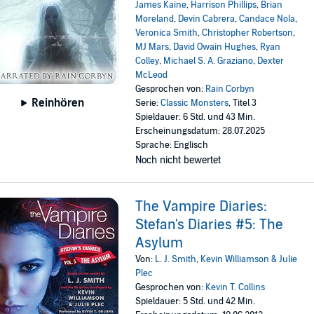
James Kaine
,
Harrison Phillips
,
Brian
Moreland
,
Devin Cabrera
,
Candace Nola
,
Veronica Smith
,
Christopher Robertson
,
MJ Mars
,
David Owain Hughes
,
Ryan
Colley
,
Michael S. A. Graziano
,
Dexter
McLeod
Gesprochen von:
Rain Corbyn
Reinhören
Serie:
Classic Monsters
, Titel 3
Spieldauer: 6 Std. und 43 Min.
Erscheinungsdatum: 28.07.2025
Sprache: Englisch
Noch nicht bewertet
The Vampire Diaries:
Stefan's Diaries #5: The
Asylum
Von:
L. J. Smith
,
Kevin Williamson & Julie
Plec
Gesprochen von:
Kevin T. Collins
Spieldauer: 5 Std. und 42 Min.