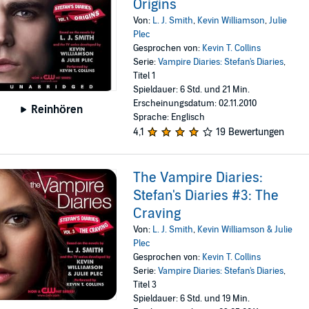
Origins
Von:
L. J. Smith
,
Kevin Williamson
,
Julie
Plec
Gesprochen von:
Kevin T. Collins
Serie:
Vampire Diaries: Stefan's Diaries
,
Titel 1
Spieldauer: 6 Std. und 21 Min.
Erscheinungsdatum: 02.11.2010
Reinhören
Sprache: Englisch
4,1
19 Bewertungen
The Vampire Diaries:
Stefan's Diaries #3: The
Craving
Von:
L. J. Smith
,
Kevin Williamson & Julie
Plec
Gesprochen von:
Kevin T. Collins
Serie:
Vampire Diaries: Stefan's Diaries
,
Titel 3
Spieldauer: 6 Std. und 19 Min.