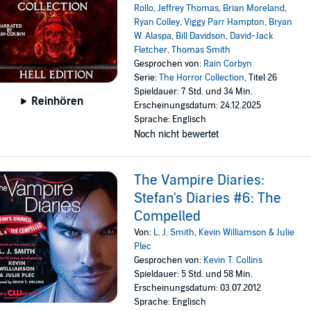
Rollo
,
Jeffrey Thomas
,
Brian Moreland
,
Ryan Colley
,
Viggy Parr Hampton
,
Bryan
W. Alaspa
,
Bill Davidson
,
David-Jack
Fletcher
,
Thomas Smith
Gesprochen von:
Rain Corbyn
Serie:
The Horror Collection
, Titel 26
Spieldauer: 7 Std. und 34 Min.
Reinhören
Erscheinungsdatum: 24.12.2025
Sprache: Englisch
Noch nicht bewertet
The Vampire Diaries:
Stefan's Diaries #6: The
Compelled
Von:
L. J. Smith
,
Kevin Williamson & Julie
Plec
Gesprochen von:
Kevin T. Collins
Spieldauer: 5 Std. und 58 Min.
Erscheinungsdatum: 03.07.2012
Sprache: Englisch