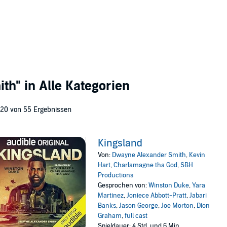
ith"
in Alle Kategorien
 20 von 55 Ergebnissen
Kingsland
Von:
Dwayne Alexander Smith
,
Kevin
Hart
,
Charlamagne tha God
,
SBH
Productions
Gesprochen von:
Winston Duke
,
Yara
Martinez
,
Joniece Abbott-Pratt
,
Jabari
Banks
,
Jason George
,
Joe Morton
,
Dion
Graham
,
full cast
Spieldauer: 4 Std. und 6 Min.