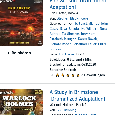
Fire Season [Dramatized
Adaptation]
Eric Carter, Book 4
Von:
Stephen Blackmoore
Gesprochen von:
full cast
,
Michael John
Casey
,
Dawn Ursula
,
Eva Wilhelm
,
Nora
Achrati
,
Tia Shearer
,
Tony Nam
,
Elizabeth Jernigan
,
Karen Novak
,
Richard Rohan
,
Jonathan Feuer
,
Chris
Stinson
Reinhören
Serie:
Eric Carter
, Titel 4
Spieldauer: 6 Std. und 7 Min.
Erscheinungsdatum: 04.11.2020
Sprache: Englisch
5,0
2 Bewertungen
A Study in Brimstone
[Dramatized Adaptation]
Warlock Holmes, Book 1
Von:
G. S. Denning