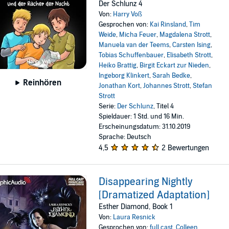
Der Schlunz 4
Von:
Harry Voß
Gesprochen von:
Kai Rinsland
,
Tim
Weide
,
Micha Feuer
,
Magdalena Strott
,
Manuela van der Teems
,
Carsten Ising
,
Tobias Schuffenbauer
,
Elisabeth Strott
,
Heiko Brattig
,
Birgit Eckart zur Nieden
,
Ingeborg Klinkert
,
Sarah Bedke
,
Reinhören
Jonathan Kort
,
Johannes Strott
,
Stefan
Strott
Serie:
Der Schlunz
, Titel 4
Spieldauer: 1 Std. und 16 Min.
Erscheinungsdatum: 31.10.2019
Sprache: Deutsch
4,5
2 Bewertungen
Disappearing Nightly
[Dramatized Adaptation]
Esther Diamond, Book 1
Von:
Laura Resnick
Gesprochen von:
full cast
,
Colleen