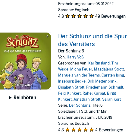
Erscheinungsdatum: 08.01.2022
Sprache: Englisch
4,8
49 Bewertungen
Der Schlunz und die Spur
des Verräters
Der Schlunz 6
Von:
Harry Voß
Gesprochen von:
Kai Rinsland
,
Tim
Weide
,
Micha Feuer
,
Magdalena Strott
,
Manuela van der Teems
,
Carsten Ising
,
Ingeburg Bedke
,
Dirk Mettenbrink
,
Elisabeth Strott
,
Friedemann Schmidt
,
Felix Klinkert
,
Rahel Kurpat
,
Birgit
Reinhören
Klinkert
,
Jonathan Strott
,
Sarah Kort
Serie:
Der Schlunz
, Titel 6
Spieldauer: 1 Std. und 17 Min.
Erscheinungsdatum: 31.10.2019
Sprache: Deutsch
4,8
4 Bewertungen