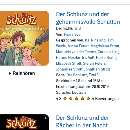
Der Schlunz und der
geheimnisvolle Schatten
Der Schlunz 3
Von:
Harry Voß
Gesprochen von:
Kai Rinsland
,
Tim
Weide
,
Micha Feuer
,
Magdalena Strott
,
Manuela van der Teems
,
Carsten Ising
,
Hanno Herzler
,
Iris Voß
,
Heiko Brattig
,
Elisabeth Strott
,
Stefan Peters
,
Johannes Strott
,
Jonathan Strott
Reinhören
Serie:
Der Schlunz
, Titel 3
Spieldauer: 1 Std. und 16 Min.
Erscheinungsdatum: 29.10.2019
Sprache: Deutsch
4,8
5 Bewertungen
Der Schlunz und der
Rächer in der Nacht