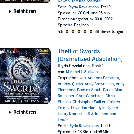
Nawab
,
Terence Aselford
Serie:
Riyria Revelations
, Titel 2
Reinhören
Spieldauer: 20 Std. und 25 Min.
Erscheinungsdatum: 03.01.2022
Sprache: Englisch
4,8
38 Bewertungen
Theft of Swords
[Dramatized Adaptation]
Riyria Revelations, Book 1
Von:
Michael J. Sullivan
Gesprochen von:
Amanda Forstrom
,
Andrew Quilpa
,
Andy Brownstein
,
Andy
Clemence
,
Bradley Smith
,
Bruce Alan
Rauscher
,
Chris Genebach
,
Chris
Stinson
,
Christopher Walker
,
Colleen
Delany
,
David Jourdan
,
Dylan Lynch
,
Reinhören
Henry Kramer
,
Jeff Allin
,
Jonathan
Feuer
Serie:
Riyria Revelations
, Titel 1
Spieldauer: 16 Std. und 59 Min.