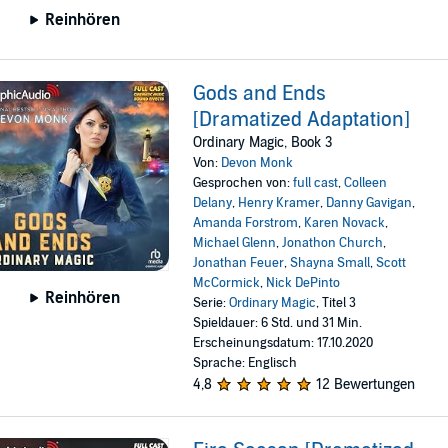
Reinhören
Gods and Ends
[Dramatized Adaptation]
Ordinary Magic, Book 3
Von:
Devon Monk
Gesprochen von:
full cast
,
Colleen
Delany
,
Henry Kramer
,
Danny Gavigan
,
Amanda Forstrom
,
Karen Novack
,
Michael Glenn
,
Jonathon Church
,
Jonathan Feuer
,
Shayna Small
,
Scott
McCormick
,
Nick DePinto
Reinhören
Serie:
Ordinary Magic
, Titel 3
Spieldauer: 6 Std. und 31 Min.
Erscheinungsdatum: 17.10.2020
Sprache: Englisch
4,8
12 Bewertungen