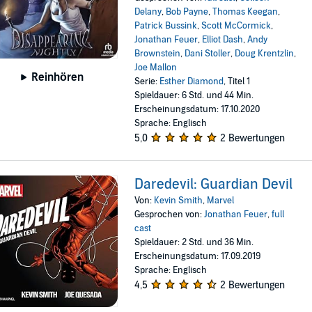
Delany
,
Bob Payne
,
Thomas Keegan
,
Patrick Bussink
,
Scott McCormick
,
Jonathan Feuer
,
Elliot Dash
,
Andy
Brownstein
,
Dani Stoller
,
Doug Krentzlin
,
Joe Mallon
Reinhören
Serie:
Esther Diamond
, Titel 1
Spieldauer: 6 Std. und 44 Min.
Erscheinungsdatum: 17.10.2020
Sprache: Englisch
5,0
2 Bewertungen
Daredevil: Guardian Devil
Von:
Kevin Smith
,
Marvel
Gesprochen von:
Jonathan Feuer
,
full
cast
Spieldauer: 2 Std. und 36 Min.
Erscheinungsdatum: 17.09.2019
Sprache: Englisch
4,5
2 Bewertungen