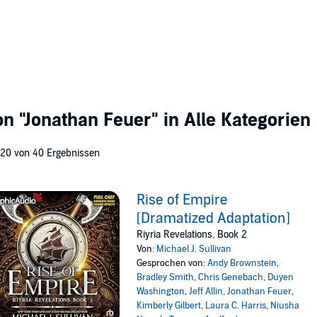
von
"Jonathan Feuer"
in Alle Kategorien
 20 von 40 Ergebnissen
Rise of Empire
[Dramatized Adaptation]
Riyria Revelations, Book 2
Von:
Michael J. Sullivan
Gesprochen von:
Andy Brownstein
,
Bradley Smith
,
Chris Genebach
,
Duyen
Washington
,
Jeff Allin
,
Jonathan Feuer
,
Kimberly Gilbert
,
Laura C. Harris
,
Niusha