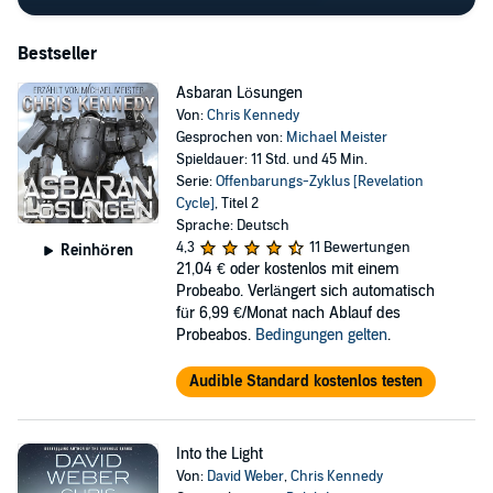
Bestseller
Asbaran Lösungen
Von:
Chris Kennedy
Gesprochen von:
Michael Meister
Spieldauer: 11 Std. und 45 Min.
Serie:
Offenbarungs-Zyklus [Revelation
Cycle]
, Titel 2
Sprache: Deutsch
4,3
11 Bewertungen
Reinhören
21,04 €
oder kostenlos mit einem
Probeabo. Verlängert sich automatisch
für 6,99 €/Monat nach Ablauf des
Probeabos.
Bedingungen gelten
.
Audible Standard kostenlos testen
Into the Light
Von:
David Weber
,
Chris Kennedy