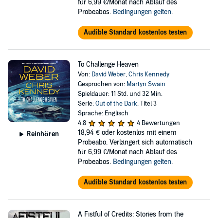
für 6,99 €/Monat nach Ablauf des
Probeabos.
Bedingungen gelten
.
Audible Standard kostenlos testen
To Challenge Heaven
Von:
David Weber
,
Chris Kennedy
Gesprochen von:
Martyn Swain
Spieldauer: 11 Std. und 32 Min.
Serie:
Out of the Dark
, Titel 3
Sprache: Englisch
4,8
4 Bewertungen
18,94 €
oder kostenlos mit einem
Reinhören
Probeabo. Verlängert sich automatisch
für 6,99 €/Monat nach Ablauf des
Probeabos.
Bedingungen gelten
.
Audible Standard kostenlos testen
A Fistful of Credits: Stories from the