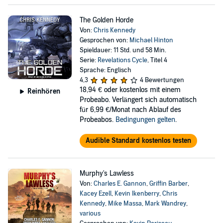
The Golden Horde
Von:
Chris Kennedy
Gesprochen von:
Michael Hinton
Spieldauer: 11 Std. und 58 Min.
Serie:
Revelations Cycle
, Titel 4
Sprache: Englisch
4,3
4 Bewertungen
18,94 €
oder kostenlos mit einem
Reinhören
Probeabo. Verlängert sich automatisch
für 6,99 €/Monat nach Ablauf des
Probeabos.
Bedingungen gelten
.
Audible Standard kostenlos testen
Murphy's Lawless
Von:
Charles E. Gannon
,
Griffin Barber
,
Kacey Ezell
,
Kevin Ikenberry
,
Chris
Kennedy
,
Mike Massa
,
Mark Wandrey
,
various