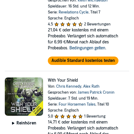
Gesprochen von:
Keith Michaelson
Spieldauer: 16 Std. und 12 Min.
Serie:
Revelations Cycle
, Titel 7
Sprache: Englisch
4,5
2 Bewertungen
21,04 €
oder kostenlos mit einem
Probeabo. Verlängert sich automatisch
für 6,99 €/Monat nach Ablauf des
Probeabos.
Bedingungen gelten
.
Audible Standard kostenlos testen
With Your Shield
Von:
Chris Kennedy
,
Alex Rath
Gesprochen von:
James Patrick Cronin
Spieldauer: 7 Std. und 19 Min.
Serie:
Four Horsemen Tales
, Titel 10
Sprache: Englisch
5,0
1 Bewertung
14,71 €
oder kostenlos mit einem
Reinhören
Probeabo. Verlängert sich automatisch