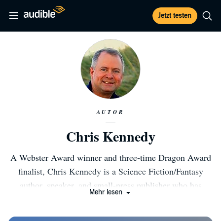
Jetzt testen
AUTOR
Chris Kennedy
A Webster Award winner and three-time Dragon Award
finalist, Chris Kennedy is a Science Fiction/Fantasy
author, speaker, and small-press publisher who has
Mehr lesen
written over 30 books and published more than 200
others. Get his free book, “Shattered Crucible,” at his