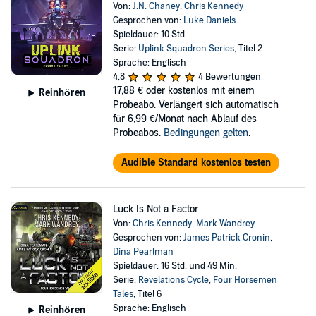
Von:
J.N. Chaney
,
Chris Kennedy
Gesprochen von:
Luke Daniels
Spieldauer: 10 Std.
Serie:
Uplink Squadron Series
, Titel 2
Sprache: Englisch
4,8
4 Bewertungen
17,88 €
oder kostenlos mit einem
Reinhören
Probeabo. Verlängert sich automatisch
für 6,99 €/Monat nach Ablauf des
Probeabos.
Bedingungen gelten
.
Audible Standard kostenlos testen
Luck Is Not a Factor
Von:
Chris Kennedy
,
Mark Wandrey
Gesprochen von:
James Patrick Cronin
,
Dina Pearlman
Spieldauer: 16 Std. und 49 Min.
Serie:
Revelations Cycle
,
Four Horsemen
Tales
, Titel 6
Sprache: Englisch
Reinhören