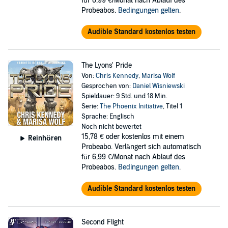
für 6,99 €/Monat nach Ablauf des
Probeabos.
Bedingungen gelten
.
Audible Standard kostenlos testen
The Lyons' Pride
Von:
Chris Kennedy
,
Marisa Wolf
Gesprochen von:
Daniel Wisniewski
Spieldauer: 9 Std. und 18 Min.
Serie:
The Phoenix Initiative
, Titel 1
Sprache: Englisch
Noch nicht bewertet
15,78 €
oder kostenlos mit einem
Reinhören
Probeabo. Verlängert sich automatisch
für 6,99 €/Monat nach Ablauf des
Probeabos.
Bedingungen gelten
.
Audible Standard kostenlos testen
Second Flight