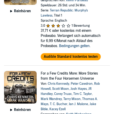
Gesprochen von:
Kevin Pariseau
Spieldauer: 26 Std. und 34 Min.
Serie:
Terran Republic: Murphy's
Reinhören
Lawless
, Titel 1
Sprache: Englisch
3,0
1 Bewertung
31,71 €
oder kostenlos mit einem
Probeabo. Verlängert sich automatisch
für 6,99 €/Monat nach Ablauf des
Probeabos.
Bedingungen gelten
.
Audible Standard kostenlos testen
For a Few Credits More: More Stories
from the Four Horsemen Universe
Von:
Chris Kennedy
,
Peter Cawdron
,
Rob
Howell
,
Scott Moon
,
Josh Hayes
,
JR
Handley
,
Corey Truax
,
Tim C. Taylor
,
Mark Wandrey
,
Terry Mixon
,
Thomas A.
Mays
,
T. C. Bucher
,
Ian J. Malone
,
Jake
Bible
,
Kacey Ezell
Reinhören