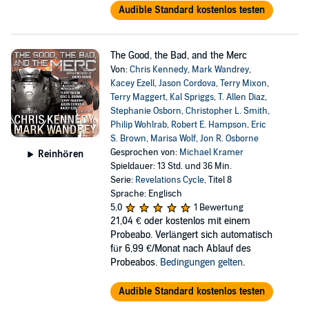
Audible Standard kostenlos testen
The Good, the Bad, and the Merc
Von:
Chris Kennedy
,
Mark Wandrey
,
Kacey Ezell
,
Jason Cordova
,
Terry Mixon
,
Terry Maggert
,
Kal Spriggs
,
T. Allen Diaz
,
Stephanie Osborn
,
Christopher L. Smith
,
Philip Wohlrab
,
Robert E. Hampson
,
Eric
S. Brown
,
Marisa Wolf
,
Jon R. Osborne
Gesprochen von:
Michael Kramer
Reinhören
Spieldauer: 13 Std. und 36 Min.
Serie:
Revelations Cycle
, Titel 8
Sprache: Englisch
5,0
1 Bewertung
21,04 €
oder kostenlos mit einem
Probeabo. Verlängert sich automatisch
für 6,99 €/Monat nach Ablauf des
Probeabos.
Bedingungen gelten
.
Audible Standard kostenlos testen