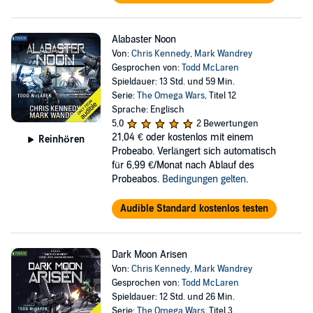
Alabaster Noon
Von:
Chris Kennedy
,
Mark Wandrey
Gesprochen von:
Todd McLaren
Spieldauer: 13 Std. und 59 Min.
Serie:
The Omega Wars
, Titel 12
Sprache: Englisch
5,0
2 Bewertungen
21,04 €
oder kostenlos mit einem
Reinhören
Probeabo. Verlängert sich automatisch
für 6,99 €/Monat nach Ablauf des
Probeabos.
Bedingungen gelten
.
Audible Standard kostenlos testen
Dark Moon Arisen
Von:
Chris Kennedy
,
Mark Wandrey
Gesprochen von:
Todd McLaren
Spieldauer: 12 Std. und 26 Min.
Serie:
The Omega Wars
, Titel 3