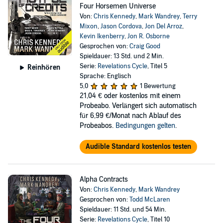
Four Horsemen Universe
Von:
Chris Kennedy
,
Mark Wandrey
,
Terry
Mixon
,
Jason Cordova
,
Jon Del Arroz
,
Kevin Ikenberry
,
Jon R. Osborne
Gesprochen von:
Craig Good
Spieldauer: 13 Std. und 2 Min.
Serie:
Revelations Cycle
, Titel 5
Reinhören
Sprache: Englisch
5,0
1 Bewertung
21,04 €
oder kostenlos mit einem
Probeabo. Verlängert sich automatisch
für 6,99 €/Monat nach Ablauf des
Probeabos.
Bedingungen gelten
.
Audible Standard kostenlos testen
Alpha Contracts
Von:
Chris Kennedy
,
Mark Wandrey
Gesprochen von:
Todd McLaren
Spieldauer: 11 Std. und 54 Min.
Serie:
Revelations Cycle
, Titel 10