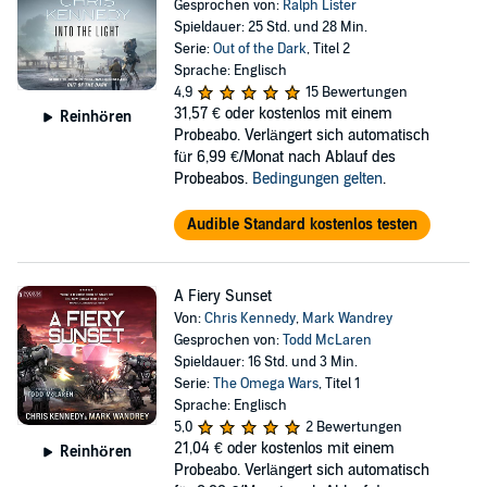
Gesprochen von:
Ralph Lister
Spieldauer: 25 Std. und 28 Min.
Serie:
Out of the Dark
, Titel 2
Sprache: Englisch
4,9
15 Bewertungen
31,57 €
oder kostenlos mit einem
Reinhören
Probeabo. Verlängert sich automatisch
für 6,99 €/Monat nach Ablauf des
Probeabos.
Bedingungen gelten
.
Audible Standard kostenlos testen
A Fiery Sunset
Von:
Chris Kennedy
,
Mark Wandrey
Gesprochen von:
Todd McLaren
Spieldauer: 16 Std. und 3 Min.
Serie:
The Omega Wars
, Titel 1
Sprache: Englisch
5,0
2 Bewertungen
21,04 €
oder kostenlos mit einem
Reinhören
Probeabo. Verlängert sich automatisch