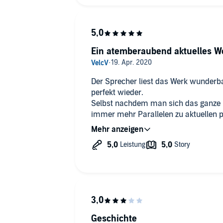
der Übersetzer angeführt ist. ich will
bevor ich das Hörbuch kaufe. das geh
der Sprecher.
Ein atemberaubend aktuelles W
Der Sprecher liest das Werk wunderbar
perfekt wieder.
Selbst nachdem man sich das ganze B
immer mehr Parallelen zu aktuellen po
Geschehnissen auf.
Es ist ein unglaublich zeitloses Meist
und die Menschheit reflektiert, diskuti
5* in allen Kategorien!
Geschichte