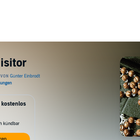
isitor
 kostenlos
ch kündbar
ren