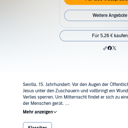
Weitere Angebote
Für 5,26 € kaufen
Sevilla, 15. Jahrhundert: Vor den Augen der Öffentli
Jesus unter den Zuschauern und vollbringt ein Wunder
Verlies sperren. Um Mitternacht findet er sich zu ei
der Menschen gerät.
Die Parabel "Der Großinquisitor" verhandelt die grun
Vergebung und entfaltete nach Veröffentlichung eine