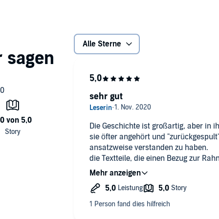
dio Verlag (P)2017 Der Audio Verlag
Alle Sterne
sehr gut
Die Geschichte ist großartig, aber in 
sie öfter angehört und "zurückgespult",
ansatzweise verstanden zu haben.
die Textteile, die einen Bezug zur R
Karamasow haben, fehlen in dieser Au
Geschichte vom Großinquisitor. die S
verständlich.
generell finde ich es nicht gut, dass 