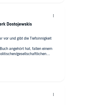
 wissen, wer der Übersetzer ist,
ört genau so reingeschrieben, wie
erk Dostojewskis
 vor und gibt die Tiefsinnigkeit
uch angehört hat, fallen einem
litischen/gesellschaftlichen
erwerk, welches perfekt die Kirche
ert und hinterfragt.