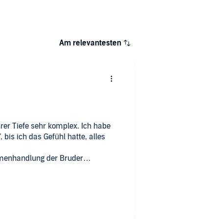
Am relevantesten
ihrer Tiefe sehr komplex. Ich habe
 bis ich das Gefühl hatte, alles
ahmenhandlung der Bruder
sgabe; es ist wirklich nur Iwans
prache der Übersetzung ist gut
bei solchen Texten auf Amazon nie