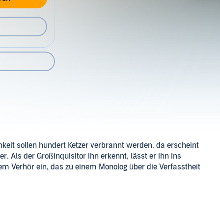
chkeit sollen hundert Ketzer verbrannt werden, da erscheint
. Als der Großinquisitor ihn erkennt, lässt er ihn ins
nem Verhör ein, das zu einem Monolog über die Verfasstheit
dsätzlichen Fragen über Freiheit, Glaube, Liebe und
 große Wirkungsmacht. Günter Einbrodt liest dieses