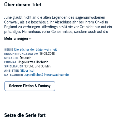
Über diesen Titel
June glaubt nicht an die alten Legenden des sagenumwobenen
Cornwall, als sie beschließt, ihr Abschlussjahr bei ihrem Onkel in
England zu verbringen. Allerdings stößt sie vor Ort nicht nur auf ein
prächtiges Herrenhaus voller Geheimnisse, sondern auch auf die
ungleichen Brüder Blake und Preston, die eine magische Anziehung
©2018 Ravensburger Buchverlag Otto Maier GmbH, Ravensburg
auf sie ausüben. Doch die beiden scheinen ihr etwas zu
(P)2018 Hörbuch Hamburg HHV GmbH, Hamburg
verschweigen - und während Junes verbotene Gefühle für die
Zwillinge immer stärker werden, ziehen rätselhafte Ereignisse sie
unaufhaltsam in ihren Bann. Bis ein einziger Augenblick alles
verändert und June merkt, dass eine uralte Gabe in ihr erwacht...
Science Fiction & Fantasy
Setze die Serie fort