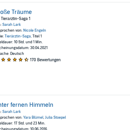
roße Träume
 Tierärztin-Saga 1
n:
Sarah Lark
prochen von:
Nicole Engeln
ie:
Tierärztin-Saga
, Titel 1
eldauer: 10 Std. und 1 Min.
cheinungsdatum: 30.04.2021
ache: Deutsch
170 Bewertungen
nter fernen Himmeln
n:
Sarah Lark
prochen von:
Yara Blümel
,
Julia Stoepel
eldauer: 17 Std. und 23 Min.
cheinungsdatum: 10.06.2016