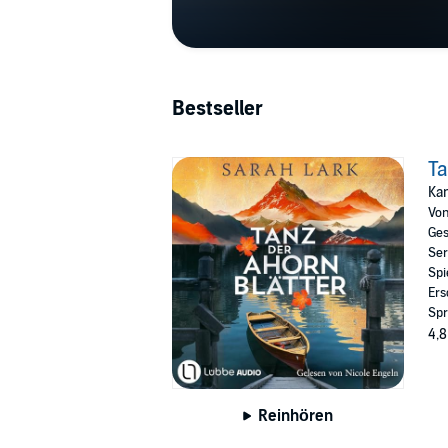
Bestseller
Ta
Ka
Vo
Ges
Ser
Spi
Ers
Spr
4,8
Reinhören