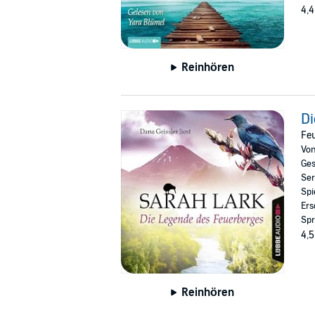
4,4
Reinhören
Di
Feu
Vo
Ges
Ser
Spi
Ers
Spr
4,5
Reinhören