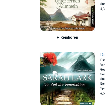
Spr
4,3
Reinhören
Di
Die
Vo
Ges
Ser
Spi
Ers
Spr
4,5