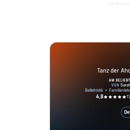
Und irgen
Landschaften
wurde Sar
Lesepubl
inzwis
Familiengehe
erfolgreic
Romane,
Tanz der Aho
AM BELIEB
De