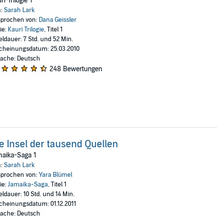
ri-Trilogie 1
n:
Sarah Lark
prochen von:
Dana Geissler
ie:
Kauri Trilogie
, Titel 1
eldauer: 7 Std. und 52 Min.
cheinungsdatum: 25.03.2010
ache: Deutsch
248 Bewertungen
e Insel der tausend Quellen
maika-Saga 1
n:
Sarah Lark
prochen von:
Yara Blümel
ie:
Jamaika-Saga
, Titel 1
eldauer: 10 Std. und 14 Min.
cheinungsdatum: 01.12.2011
ache: Deutsch