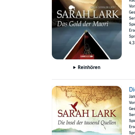
Kau
Vo
Ges
Ser
Spi
Ers
Spr
4,3
Reinhören
Di
Ja
Vo
Ges
Ser
Spi
Ers
Spr