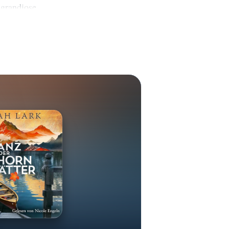
 grandiose
aribikromanen
nationales
zeugt sie
ume und
eudonym einer
historische
e. Diese