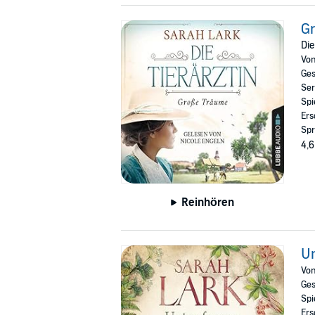
G
Die
Vo
Ges
Ser
Spi
Ers
Spr
4,6
Reinhören
U
Vo
Ges
Spi
Ers