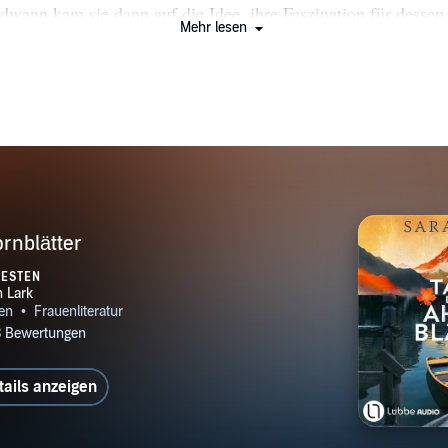
dwann kam sie dann auf die Idee, ihre Faszination für dessen
Mehr lesen
 in Worte zu fassen. Mit ihren fesselnden Neuseeland- und K
ah Lark zu einer Bestsellerautorin, die auch ein großes inter
ikum erreicht. Nach ihren fulminanten Auswanderersagas über
chen auch mit mitreißenden Romanen über Liebe, Lebensträ
imnisse im Neuseeland der Gegenwart. Sarah Lark ist das Ps
hen deutschen Schriftstellerin, die in Spanien lebt. Doch auch 
 die nicht in Neuseeland spielen, gehören zu ihrem Repertoir
veröffentlicht sie unter dem Pseudonym Ricarda Jordan.
rnblätter
TESTEN
tails anzeigen