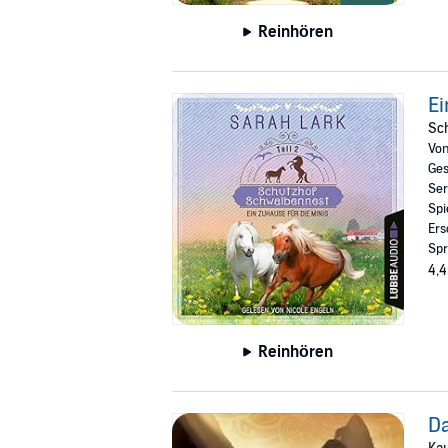
Reinhören
Ei
Sc
Vo
Ges
Ser
Spi
Ers
Spr
4,4
Reinhören
Da