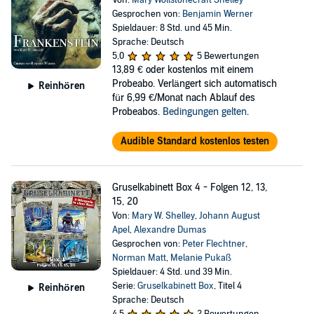
Von:
Mary Wollstonecraft Shelley
Gesprochen von:
Benjamin Werner
Spieldauer: 8 Std. und 45 Min.
Sprache: Deutsch
5,0
5 Bewertungen
13,89 €
oder kostenlos mit einem
Probeabo. Verlängert sich automatisch
Reinhören
für 6,99 €/Monat nach Ablauf des
Probeabos.
Bedingungen gelten
.
Audible Standard kostenlos testen
Gruselkabinett Box 4 - Folgen 12, 13,
15, 20
Von:
Mary W. Shelley
,
Johann August
Apel
,
Alexandre Dumas
Gesprochen von:
Peter Flechtner
,
Norman Matt
,
Melanie Pukaß
Spieldauer: 4 Std. und 39 Min.
Serie:
Gruselkabinett Box
, Titel 4
Reinhören
Sprache: Deutsch