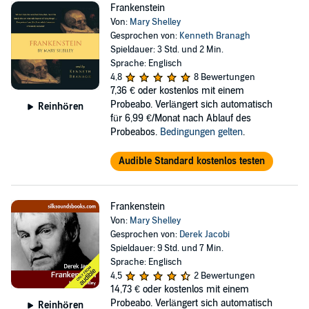
Frankenstein
Von:
Mary Shelley
Gesprochen von:
Kenneth Branagh
Spieldauer: 3 Std. und 2 Min.
Sprache: Englisch
4,8
8 Bewertungen
7,36 €
oder kostenlos mit einem
Probeabo. Verlängert sich automatisch
Reinhören
für 6,99 €/Monat nach Ablauf des
Probeabos.
Bedingungen gelten
.
Audible Standard kostenlos testen
Frankenstein
Von:
Mary Shelley
Gesprochen von:
Derek Jacobi
Spieldauer: 9 Std. und 7 Min.
Sprache: Englisch
4,5
2 Bewertungen
14,73 €
oder kostenlos mit einem
Probeabo. Verlängert sich automatisch
Reinhören