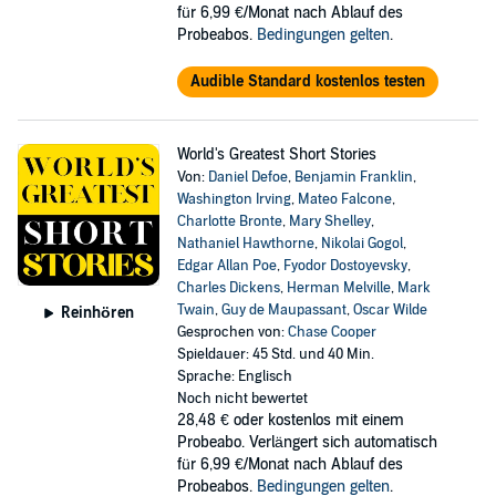
für 6,99 €/Monat nach Ablauf des
Probeabos.
Bedingungen gelten
.
Audible Standard kostenlos testen
World's Greatest Short Stories
Von:
Daniel Defoe
,
Benjamin Franklin
,
Washington Irving
,
Mateo Falcone
,
Charlotte Bronte
,
Mary Shelley
,
Nathaniel Hawthorne
,
Nikolai Gogol
,
Edgar Allan Poe
,
Fyodor Dostoyevsky
,
Charles Dickens
,
Herman Melville
,
Mark
Twain
,
Guy de Maupassant
,
Oscar Wilde
Reinhören
Gesprochen von:
Chase Cooper
Spieldauer: 45 Std. und 40 Min.
Sprache: Englisch
Noch nicht bewertet
28,48 €
oder kostenlos mit einem
Probeabo. Verlängert sich automatisch
für 6,99 €/Monat nach Ablauf des
Probeabos.
Bedingungen gelten
.