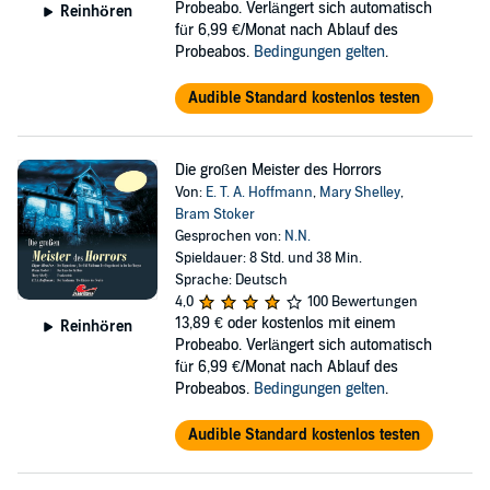
Probeabo. Verlängert sich automatisch
Reinhören
für 6,99 €/Monat nach Ablauf des
Probeabos.
Bedingungen gelten
.
Audible Standard kostenlos testen
Die großen Meister des Horrors
Von:
E. T. A. Hoffmann
,
Mary Shelley
,
Bram Stoker
Gesprochen von:
N.N.
Spieldauer: 8 Std. und 38 Min.
Sprache: Deutsch
4,0
100 Bewertungen
13,89 €
oder kostenlos mit einem
Reinhören
Probeabo. Verlängert sich automatisch
für 6,99 €/Monat nach Ablauf des
Probeabos.
Bedingungen gelten
.
Audible Standard kostenlos testen