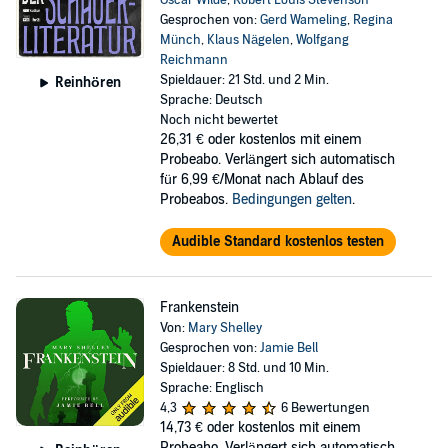
Oscar Wilde
,
Robert Louis Stevenson
Gesprochen von:
Gerd Wameling
,
Regina
Münch
,
Klaus Nägelen
,
Wolfgang
Reichmann
Spieldauer: 21 Std. und 2 Min.
Reinhören
Sprache: Deutsch
Noch nicht bewertet
26,31 €
oder kostenlos mit einem
Probeabo. Verlängert sich automatisch
für 6,99 €/Monat nach Ablauf des
Probeabos.
Bedingungen gelten
.
Audible Standard kostenlos testen
Frankenstein
Von:
Mary Shelley
Gesprochen von:
Jamie Bell
Spieldauer: 8 Std. und 10 Min.
Sprache: Englisch
4,3
6 Bewertungen
14,73 €
oder kostenlos mit einem
Probeabo. Verlängert sich automatisch