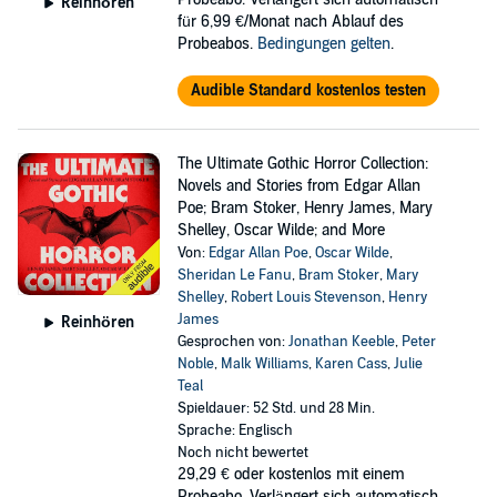
Reinhören
für 6,99 €/Monat nach Ablauf des
Probeabos.
Bedingungen gelten
.
Audible Standard kostenlos testen
The Ultimate Gothic Horror Collection:
Novels and Stories from Edgar Allan
Poe; Bram Stoker, Henry James, Mary
Shelley, Oscar Wilde; and More
Von:
Edgar Allan Poe
,
Oscar Wilde
,
Sheridan Le Fanu
,
Bram Stoker
,
Mary
Shelley
,
Robert Louis Stevenson
,
Henry
James
Reinhören
Gesprochen von:
Jonathan Keeble
,
Peter
Noble
,
Malk Williams
,
Karen Cass
,
Julie
Teal
Spieldauer: 52 Std. und 28 Min.
Sprache: Englisch
Noch nicht bewertet
29,29 €
oder kostenlos mit einem
Probeabo. Verlängert sich automatisch