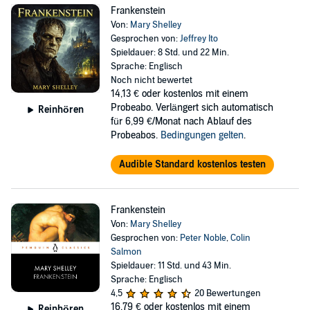
Frankenstein
Von:
Mary Shelley
Gesprochen von:
Jeffrey Ito
Spieldauer: 8 Std. und 22 Min.
Sprache: Englisch
Noch nicht bewertet
14,13 €
oder kostenlos mit einem
Probeabo. Verlängert sich automatisch
Reinhören
für 6,99 €/Monat nach Ablauf des
Probeabos.
Bedingungen gelten
.
Audible Standard kostenlos testen
Frankenstein
Von:
Mary Shelley
Gesprochen von:
Peter Noble
,
Colin
Salmon
Spieldauer: 11 Std. und 43 Min.
Sprache: Englisch
4,5
20 Bewertungen
16,79 €
oder kostenlos mit einem
Reinhören