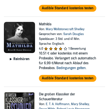
Audible Standard kostenlos testen
Mathilda
Von:
Mary Wollstonecraft Shelley
Gesprochen von:
Sarah Douglas
Spieldauer: 3 Std. und 41 Min.
Sprache: Englisch
4,0
1 Bewertung
10,51 €
oder kostenlos mit einem
Probeabo. Verlängert sich automatisch
Reinhören
für 6,99 €/Monat nach Ablauf des
Probeabos.
Bedingungen gelten
.
Audible Standard kostenlos testen
Die großen Klassiker der
Schauerliteratur
Von:
E. T. A. Hoffmann
,
Mary Shelley
,