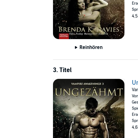
Ers
Spr
4,5
Reinhören
3. Titel
U
Va
Vo
Ges
Spi
Ers
Spr
4,6