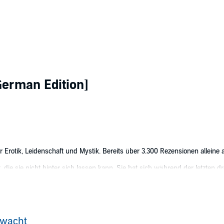
erman Edition]
er Erotik, Leidenschaft und Mystik. Bereits über 3.300 Rezensionen alleine
, die sie nicht hinter sich lassen kann. Sie hat sich während der letzten d
ebaut. Zufällig trifft sie auf Liam, der ihre wohlbehütete Welt ins Wanken 
d deren Intensität ihr Angst macht.
eheimnis in sich und weiß, dass er von Sera fernbleiben sollte, da er ihr
hr angezogen und schafft es nicht, sich der Lust und Leidenschaft zu verw
rwacht