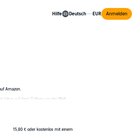
Hilfe
Anmelden
 auf Amazon.
rei Jahre auf dem College vor der Welt
bringt. Er weckt Gefühle in ihr, von denen sie
 nur weiteren Schmerz zufügen würde. Er fühlt
ehren, die nur sie in ihm auslösen kann.
15,80 €
oder kostenlos mit einem