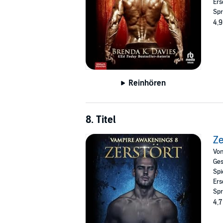
Ers
Spr
4,9
Reinhören
8. Titel
Ze
Vo
Ges
Spi
Ers
Spr
4,7