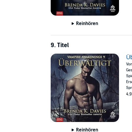
Reinhören
9. Titel
Üb
Vo
Ges
Spi
Ers
Spr
4,9
Reinhören