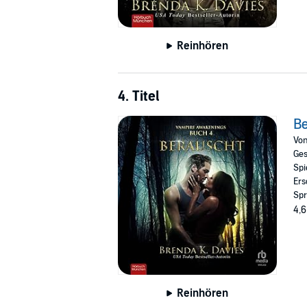
Reinhören
4. Titel
B
Vo
Ges
Spi
Ers
Spr
4,6
Reinhören