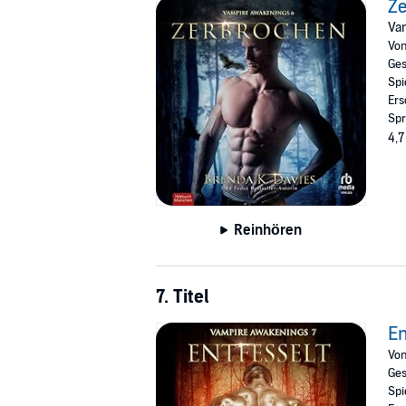
Ze
Va
Vo
Ges
Spi
Ers
Spr
4,7
Reinhören
7. Titel
En
Vo
Ges
Spi