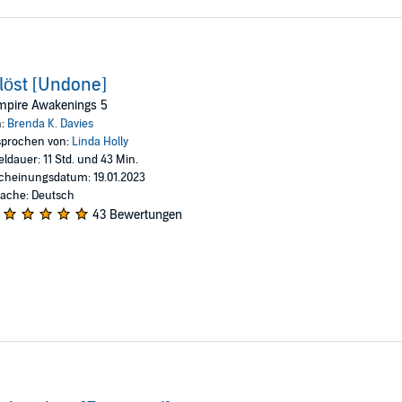
löst [Undone]
mpire Awakenings 5
n:
Brenda K. Davies
prochen von:
Linda Holly
eldauer: 11 Std. und 43 Min.
cheinungsdatum: 19.01.2023
ache: Deutsch
43 Bewertungen