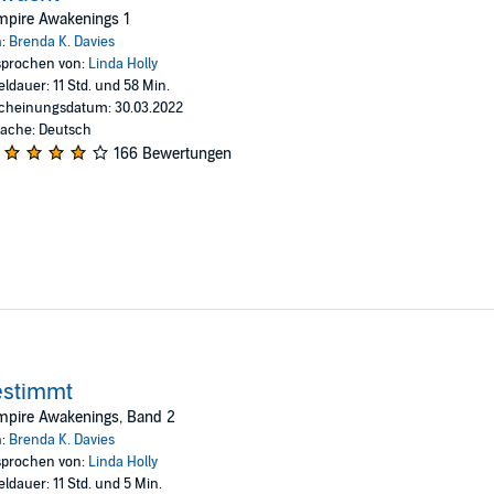
 Liam und Sera für immer auseinandergerissen, wenn die Vergangenheit d
mpire Awakenings 1
n:
Brenda K. Davies
prochen von:
Linda Holly
l nicht für dich geeignet ist, wenn du unter 18 Jahre alt bist.
eldauer: 11 Std. und 58 Min.
cheinungsdatum: 30.03.2022
ache: Deutsch
166 Bewertungen
estimmt
mpire Awakenings, Band 2
n:
Brenda K. Davies
prochen von:
Linda Holly
eldauer: 11 Std. und 5 Min.