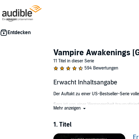
Vampire Awakenings [G
11 Titel in dieser Serie
594 Bewertungen
Erwacht Inhaltsangabe
Der Auftakt zu einer US-Bestseller-Serie voll
Sera ist von einer Vergangenheit traumatisiert
Mehr anzeigen
versteckt und sich dort ein ruhiges Leben aufg
nie gedacht hätte, dass sie möglich wären un
1. Titel
Liam trägt selbst ein dunkles und tödliches G
sich jedoch auf unwiderstehliche Weise von i
E