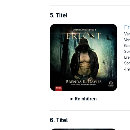
5. Titel
Er
Va
Vo
Ges
Spi
Ers
Spr
4,9
Reinhören
6. Titel