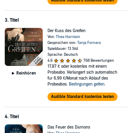
Audible Standard kostenlos testen
mit. Bekannt ist sie auch aus der Hörspielreihe "Die drei ???".
3. Titel
Der Kuss des Greifen
Von:
Thea Harrison
Gesprochen von:
Tanja Fornaro
Spieldauer: 13 Std.
Sprache: Deutsch
4,6
768 Bewertungen
17,87 €
oder kostenlos mit einem
Probeabo. Verlängert sich automatisch
Reinhören
für 6,99 €/Monat nach Ablauf des
Probeabos.
Bedingungen gelten
.
Audible Standard kostenlos testen
4. Titel
Das Feuer des Dämons