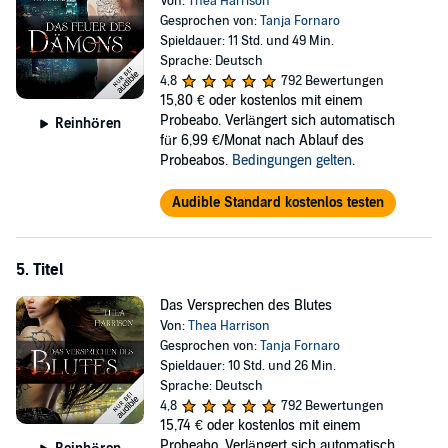
Von:
Thea Harrison
Gesprochen von:
Tanja Fornaro
Spieldauer: 11 Std. und 49 Min.
Sprache: Deutsch
4,8
792 Bewertungen
15,80 €
oder kostenlos mit einem
Probeabo. Verlängert sich automatisch
Reinhören
für 6,99 €/Monat nach Ablauf des
Probeabos.
Bedingungen gelten
.
Audible Standard kostenlos testen
5. Titel
Das Versprechen des Blutes
Von:
Thea Harrison
Gesprochen von:
Tanja Fornaro
Spieldauer: 10 Std. und 26 Min.
Sprache: Deutsch
4,8
792 Bewertungen
15,74 €
oder kostenlos mit einem
Probeabo. Verlängert sich automatisch