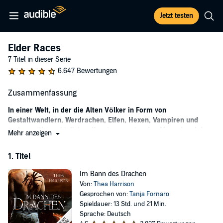
Jetzt testen
Elder Races
7 Titel in dieser Serie
6.647 Bewertungen
Zusammenfassung
In einer Welt, in der die Alten Völker in Form von
Gestaltwandlern, Werdrachen, Elfen, Hexen, Vampiren und
anderen übernatürlichen Kreaturen unter den Menschen leben,
Mehr anzeigen
spielen sich dramatische und hocherotische Ereignisse ab. Ein
Muss für Romance-Fans mit einem Hang zu Mystik und zum
1. Titel
Paranormalen.
Im Bann des Drachen
Den Anfang der Reihe macht die fesselnde Liebesgeschichte
Von:
Thea Harrison
zwischen der Gestaltwandlerin Pia Giovanni, die halb Mensch, halb
Gesprochen von:
Tanja Fornaro
Werwesen ist, und dem Drachenlord Dragos Cuelebre, die zunächst
Spieldauer: 13 Std. und 21 Min.
alles andere als gefühlvoll beginnt. Pia wird von einem Erpresser
Sprache: Deutsch
gezwungen, etwas aus dem Hort von Dragos zu stehlen. Die