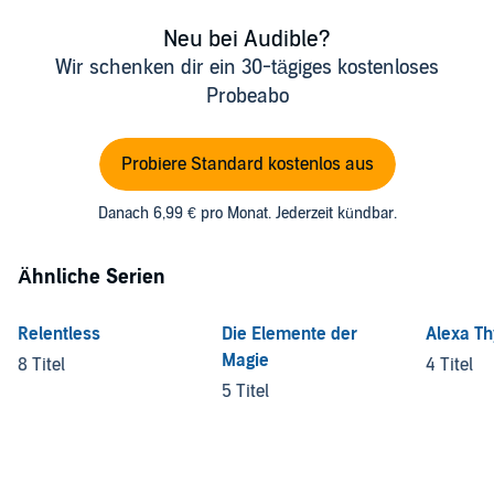
Neu bei Audible?
Wir schenken dir ein 30-tägiges kostenloses
Probeabo
Probiere Standard kostenlos aus
Danach 6,99 € pro Monat. Jederzeit kündbar.
Ähnliche Serien
Relentless
Die Elemente der
Alexa T
Magie
8 Titel
4 Titel
5 Titel