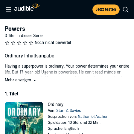
Jetzt testen
Powers
3 Titel in dieser Serie
Noch nicht bewertet
Ordinary Inhaltsangabe
Having a superpower is ordinary. Your power determines your entire
life. But 17-year-old Ugene is powerless. He can’t read minds or
enhance his strength. He can’t manipulate natural matter or heal
Mehr anzeigen
injuries.
1. Titel
Determined to find out why he is different, Ugene submits himself
as a test subject at Paragon. But nothing is as it seems. All exits
Ordinary
from the testing floor are sealed. Subjects endure brutal and
Von:
Starr Z. Davies
sometimes deadly injuries. No amount of power can save them.
Gesprochen von:
Nathaniel Ascher
When his new friend Jade disappears, Ugene is shocked to discover
Spieldauer: 10 Std. und 32 Min.
why so many test subjects vanish without a trace.
Sprache: Englisch