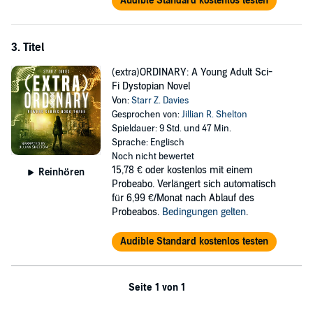
Audible Standard kostenlos testen
3. Titel
(extra)ORDINARY: A Young Adult Sci-
Fi Dystopian Novel
Von:
Starr Z. Davies
Gesprochen von:
Jillian R. Shelton
Spieldauer: 9 Std. und 47 Min.
Sprache: Englisch
Noch nicht bewertet
15,78 €
oder kostenlos mit einem
Reinhören
Probeabo. Verlängert sich automatisch
für 6,99 €/Monat nach Ablauf des
Probeabos.
Bedingungen gelten
.
Audible Standard kostenlos testen
Seite 1 von 1