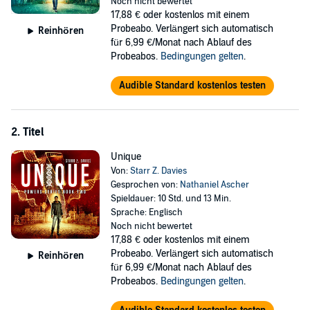
Noch nicht bewertet
Now, Ugene must choose between his own preservation...or the
17,88 €
oder kostenlos mit einem
lives of countless other test subjects.
Probeabo. Verlängert sich automatisch
Reinhören
für 6,99 €/Monat nach Ablauf des
Ordinary
is the first installment in a YA dystopian-sci-fi trilogy.
Probeabos.
Bedingungen gelten
.
If you like fast-paced action, dynamic characters, and ongoing
mystery, then you’ll love this series starter.
Audible Standard kostenlos testen
©2020 Starr Z. Davies (P)2021 Starr Z. Davies
2. Titel
Unique
Von:
Starr Z. Davies
Gesprochen von:
Nathaniel Ascher
Spieldauer: 10 Std. und 13 Min.
Sprache: Englisch
Noch nicht bewertet
17,88 €
oder kostenlos mit einem
Probeabo. Verlängert sich automatisch
Reinhören
für 6,99 €/Monat nach Ablauf des
Probeabos.
Bedingungen gelten
.