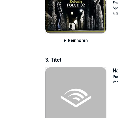
Ers
Spr
4,9
Reinhören
3. Titel
N
Por
Vo