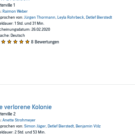
terville 1
n:
Raimon Weber
prochen von:
Jürgen Thormann
,
Leyla Rohrbeck
,
Detlef Bierstedt
eldauer: 1 Std. und 31 Min.
cheinungsdatum: 26.02.2020
ache: Deutsch
8 Bewertungen
e verlorene Kolonie
terville 2
n:
Anette Strohmeyer
prochen von:
Simon Jäger
,
Detlef Bierstedt
,
Benjamin Völz
eldauer: 2 Std. und 53 Min.