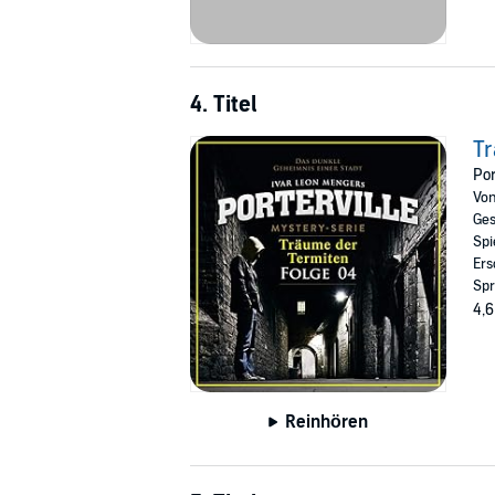
4. Titel
Tr
Por
Vo
Ges
Spi
Ers
Spr
4,6
Reinhören