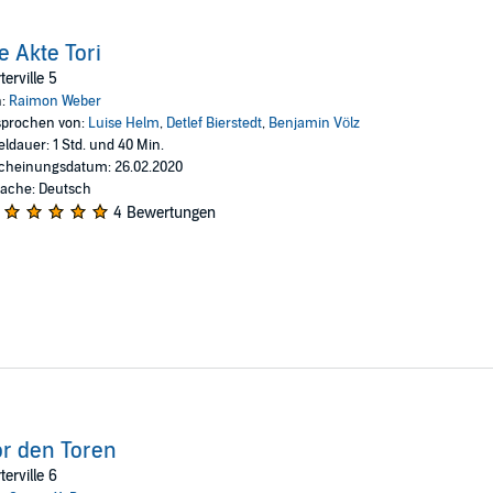
e Akte Tori
terville 5
n:
Raimon Weber
prochen von:
Luise Helm
,
Detlef Bierstedt
,
Benjamin Völz
eldauer: 1 Std. und 40 Min.
cheinungsdatum: 26.02.2020
ache: Deutsch
4 Bewertungen
r den Toren
terville 6