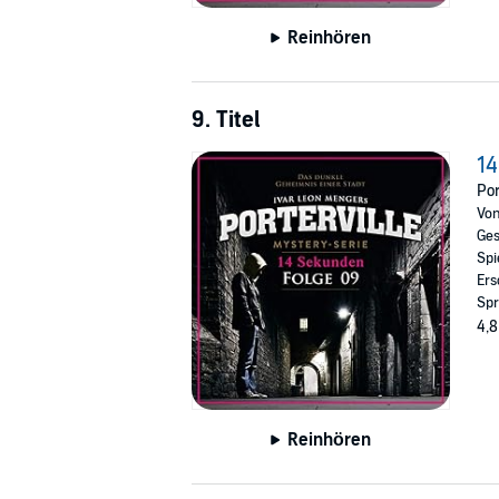
Reinhören
9. Titel
1
Por
Vo
Ges
Spi
Ers
Spr
4,8
Reinhören