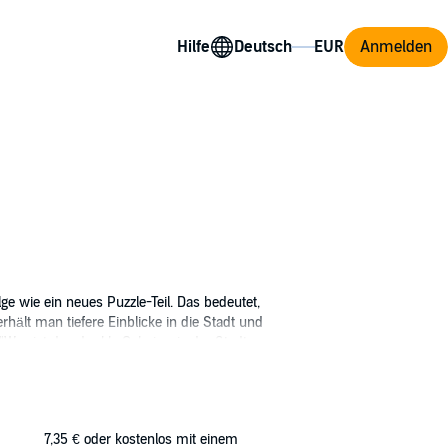
Hilfe
Anmelden
ge wie ein neues Puzzle-Teil. Das bedeutet,
hält man tiefere Einblicke in die Stadt und
"Was ist das dunkle Geheimnis der Stadt
tainment, a division of Universal Music
7,35 €
oder kostenlos mit einem