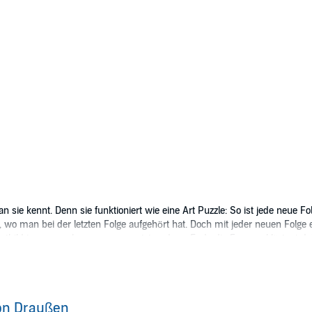
sie kennt. Denn sie funktioniert wie eine Art Puzzle: So ist jede neue Fol
wo man bei der letzten Folge aufgehört hat. Doch mit jeder neuen Folge er
samtbild immer mehr zusammensetzt und am Ende die Frage geklärt wird: 
a division of Universal Music GmbH (P)2013 Universal Music Family Enter
on Draußen