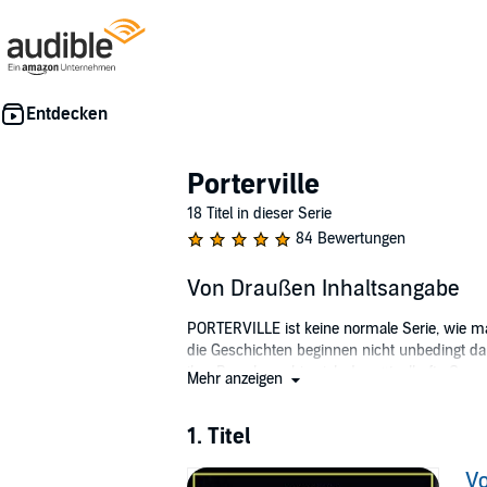
Porterville
18 Titel in dieser Serie
84 Bewertungen
Von Draußen Inhaltsangabe
PORTERVILLE ist keine normale Serie, wie man 
die Geschichten beginnen nicht unbedingt da, 
ihre Bewohner, bis sich das rätselhafte Ge
Mehr anzeigen
Porterville?"
©2013 Universal Music Family Entertainment, 
1. Titel
GmbH
V