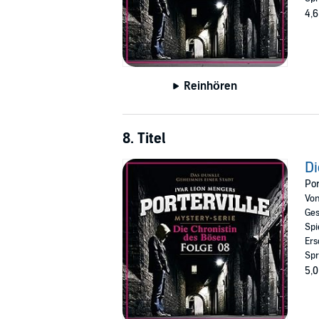
4,6
Reinhören
8. Titel
Di
Por
Vo
Ges
Spi
Ers
Spr
5,0