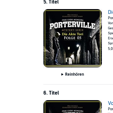
5. Titel
Di
Por
Vo
Ges
Spi
Ers
Spr
5,0
Reinhören
6. Titel
Vo
Por