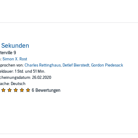
4 Sekunden
terville 9
n:
Simon X. Rost
prochen von:
Charles Rettinghaus
,
Detlef Bierstedt
,
Gordon Piedesack
eldauer: 1 Std. und 51 Min.
cheinungsdatum: 26.02.2020
ache: Deutsch
6 Bewertungen