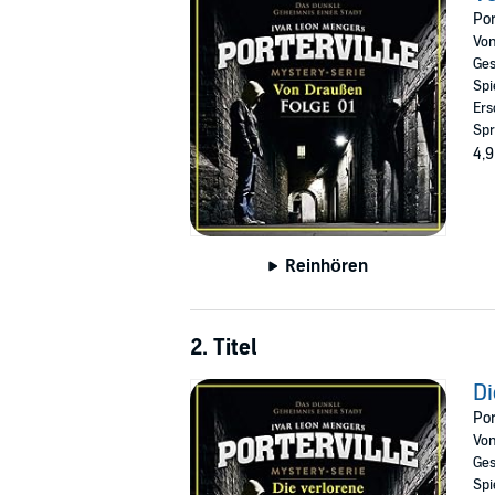
Por
Vo
Ges
Spi
Ers
Spr
4,9
Reinhören
2. Titel
Di
Por
Vo
Ges
Spi