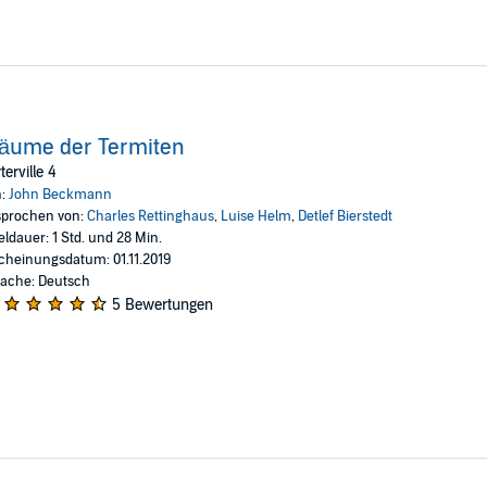
äume der Termiten
terville 4
n:
John Beckmann
prochen von:
Charles Rettinghaus
,
Luise Helm
,
Detlef Bierstedt
eldauer: 1 Std. und 28 Min.
cheinungsdatum: 01.11.2019
ache: Deutsch
5 Bewertungen