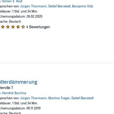
n:
Simon X. Rost
prochen von:
Jürgen Thormann
,
Detlef Bierstedt
,
Benjamin Völz
eldauer: 1 Std. und 34 Min.
cheinungsdatum: 26.02.2020
ache: Deutsch
4 Bewertungen
ötterdämmerung
terville 7
n:
Hendrik Buchna
prochen von:
Jürgen Thormann
,
Martina Treger
,
Detlef Bierstedt
eldauer: 1 Std. und 34 Min.
cheinungsdatum: 05.11.2019
ache: Deutsch