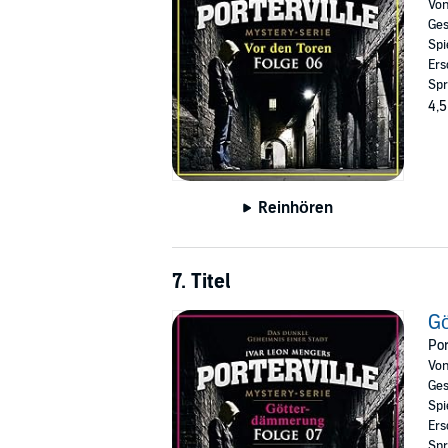
Vo
Ges
Spi
Ers
Spr
4,5
Reinhören
7. Titel
G
Por
Vo
Ges
Spi
Ers
Spr