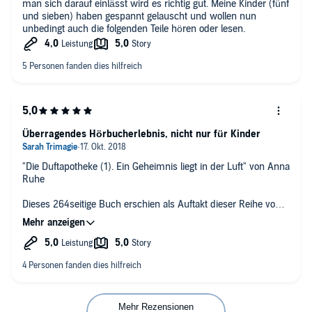
man sich darauf einlässt wird es richtig gut. Meine Kinder (fünf
und sieben) haben gespannt gelauscht und wollen nun
unbedingt auch die folgenden Teile hören oder lesen.
Überragendes Hörbucherlebnis, nicht nur für Kinder
"Die Duftapotheke (1). Ein Geheimnis liegt in der Luft" von Anna
Ruhe
Dieses 264seitige Buch erschien als Auftakt dieser Reihe von
Anna Ruhe am 19.01.2018 im Arena Verlag.
Das Cover war mein Eyecatcher für dieses Buch, überzeugt es
haben zu müssen hat mich dann die Berichterstattung einer
lieben Bloggerkollegin über die illustrierte Innenansicht. Das
Cover zeigt exakt zusammen gefasst in kleinen einzelnen
Hinweisen, die ich erst jetzt nach dem Lesen/Hören erkenne,
den Inhalt dieses absolut empfehlenswerten Jugendbuches.
Mehr Rezensionen