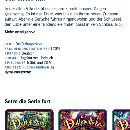
In der alten Villa riecht es seltsam - nach tausend Dingen
gleichzeitig. Es ist das Erste, was Luzie an ihrem neuen Zuhause
auffällt. Aber die Gerüche führen nirgendwohin und der Schlüssel,
den Luzie unter einer Bodendiele findet, passt in kein Schloss. Gibt
es in der Villa etwa ein verstecktes Zimmer? Gemeinsam mit ihrem
kleinen Bruder Benno und dem Nachbarsjungen Mats macht sich
Luzie auf die Suche.
Als sie in den verborgenen Teil der Villa vordringen, trauen die
Kinder ihren Augen kaum: Auf deckenhohen Regalen reihen sich
zahllose Duftflakons aneinander, in denen es nur so schillert und
sprudelt! Doch in den Fläschchen schlummern nicht nur schöne
Überraschungen, sondern auch jede Menge Gefahren. Vor allem ein
Flakon wäre besser für immer verschlossen geblieben...©2018
Arena Verlag (P)2018 Rubikon Audioverlag
Setze die Serie fort