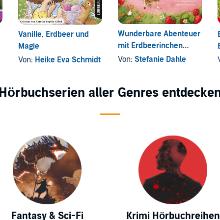
Wunderbare Abenteuer
Vanille, Erdbeer und
mit Erdbeerinchen
Magie
Erdbeerfee
Von:
Stefanie Dahle
Von:
Heike Eva Schmidt
Hörbuchserien aller Genres entdecke
Fantasy & Sci-Fi
Krimi Hörbuchreihen