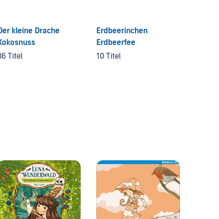
Der kleine Drache
Erdbeerinchen
Kokosnuss
Erdbeerfee
36 Titel
10 Titel
Floren
3 Titel