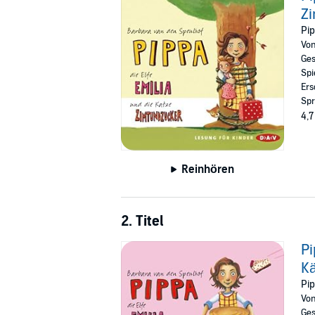
Z
Pip
Vo
Ges
Spi
Ers
Spr
4,7
Reinhören
2. Titel
Pi
K
Pip
Vo
Ges