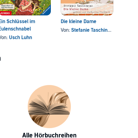
Ein Schlüssel im
Die kleine Dame
Glori
Eulenschnabel
Bezau
Von:
Stefanie Taschinski
Gutena
Von:
Usch Luhn
Von:
K
n
Alle Hörbuchreihen