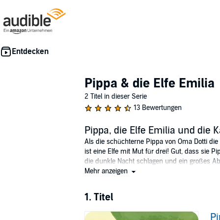
Pippa & die Elfe Emilia
2 Titel in dieser Serie
13 Bewertungen
Pippa, die Elfe Emilia und die
Als die schüchterne Pippa von Oma Dotti die 
ist eine Elfe mit Mut für drei! Gut, dass si
die dunkle Nacht schlagen und ein großes A
Mehr anzeigen
Eine übermütige Geschichte über Angst haben
1. Titel
©2012 S. Fischer Verlag (P)2012 DAV
Pi