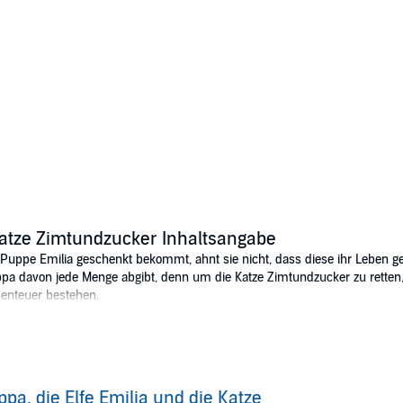
 Katze Zimtundzucker Inhaltsangabe
Puppe Emilia geschenkt bekommt, ahnt sie nicht, dass diese ihr Leben geh
e Pippa davon jede Menge abgibt, denn um die Katze Zimtundzucker zu ret
benteuer bestehen.
 und mutig sein - frech und humorvoll gelesen von Cathlen Gawlich.
ppa, die Elfe Emilia und die Katze