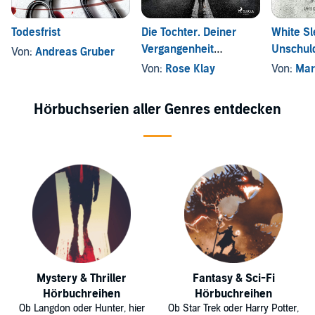
Todesfrist
Die Tochter. Deiner
White Sl
Vergangenheit
Unschuld
Von:
Andreas Gruber
entkommst du nicht!
Von:
Rose Klay
Von:
Mark
Hörbuchserien aller Genres entdecken
Mystery & Thriller
Fantasy & Sci-Fi
Hörbuchreihen
Hörbuchreihen
Ob Langdon oder Hunter, hier
Ob Star Trek oder Harry Potter,