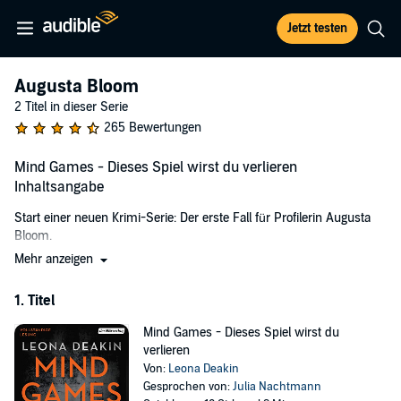
Jetzt testen
Augusta Bloom
2 Titel in dieser Serie
265 Bewertungen
Mind Games - Dieses Spiel wirst du verlieren
Inhaltsangabe
Start einer neuen Krimi-Serie: Der erste Fall für Profilerin Augusta
Bloom.
Mehr anzeigen
London: Vier Menschen erhalten anonym eine Geburtstagskarte mit
der Nachricht: "Dein Geschenk ist das Spiel - traust du dich zu
1. Titel
spielen?" Danach verschwinden sie spurlos. Da die Polizei die
Sache nicht ernst nimmt, engagiert die Tochter einer der
Mind Games - Dieses Spiel wirst du
Verschwundenen die Psychologin und Privatdetektivin Dr. Augusta
verlieren
Bloom. Blooms Recherchen decken eine Gemeinsamkeit auf, die
Von:
Leona Deakin
alle betrifft - und die sie alle zu gefährlichen Menschen macht.
Gesprochen von:
Julia Nachtmann
Offensichtlich nutzt der Täter das Gewaltpotential seiner Opfer. Und