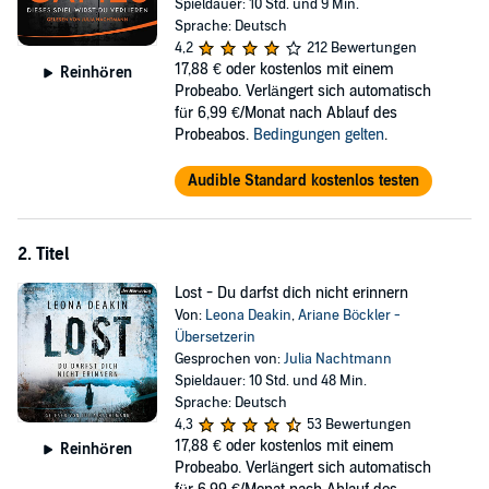
Spieldauer: 10 Std. und 9 Min.
versucht, auch Augusta Bloom in sein tödliches Spiel
Sprache: Deutsch
miteinzubeziehen...
4,2
212 Bewertungen
17,88 €
oder kostenlos mit einem
©2020 Goldmann Verlag (P)2020 der Hörverlag
Reinhören
Probeabo. Verlängert sich automatisch
für 6,99 €/Monat nach Ablauf des
Probeabos.
Bedingungen gelten
.
Audible Standard kostenlos testen
2. Titel
Lost - Du darfst dich nicht erinnern
Von:
Leona Deakin
,
Ariane Böckler -
Übersetzerin
Gesprochen von:
Julia Nachtmann
Spieldauer: 10 Std. und 48 Min.
Sprache: Deutsch
4,3
53 Bewertungen
17,88 €
oder kostenlos mit einem
Reinhören
Probeabo. Verlängert sich automatisch