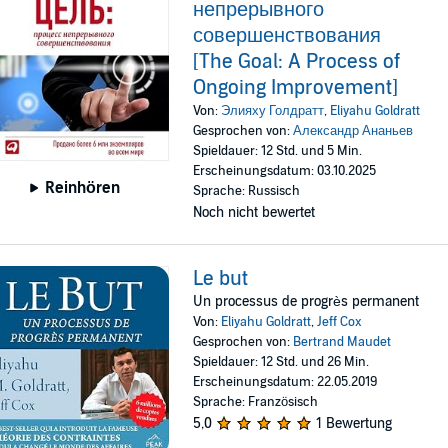
непрерывного
совершенствования
[The Goal: A Process of
Ongoing Improvement]
Von:
Элияху Голдратт
,
Eliyahu Goldratt
Gesprochen von:
Александр Ананьев
Spieldauer: 12 Std. und 5 Min.
Erscheinungsdatum: 03.10.2025
Reinhören
Sprache: Russisch
Noch nicht bewertet
Le but
Un processus de progrès permanent
Von:
Eliyahu Goldratt
,
Jeff Cox
Gesprochen von:
Bertrand Maudet
Spieldauer: 12 Std. und 26 Min.
Erscheinungsdatum: 22.05.2019
Sprache: Französisch
5,0
1 Bewertung