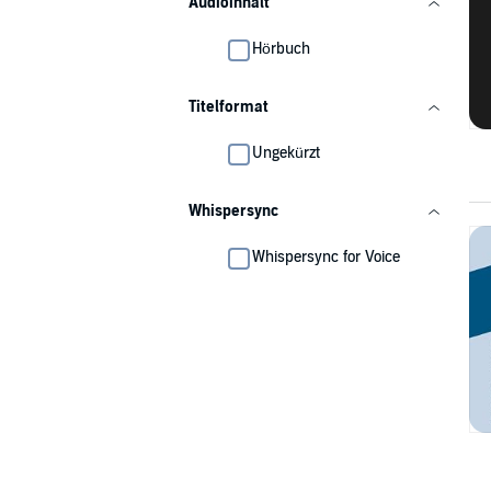
Audioinhalt
Hörbuch
Titelformat
Ungekürzt
Whispersync
Whispersync for Voice