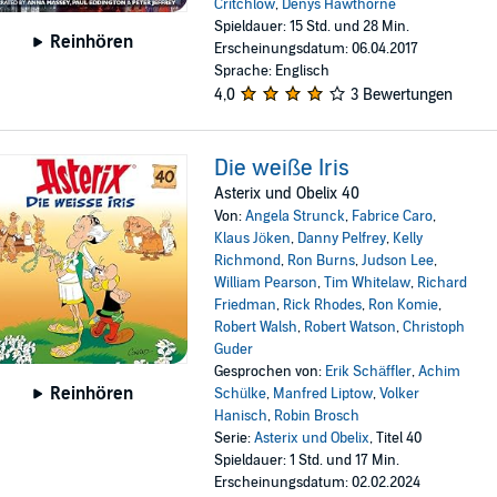
Critchlow
,
Denys Hawthorne
Spieldauer: 15 Std. und 28 Min.
Reinhören
Erscheinungsdatum: 06.04.2017
Sprache: Englisch
4,0
3 Bewertungen
Die weiße Iris
Asterix und Obelix 40
Von:
Angela Strunck
,
Fabrice Caro
,
Klaus Jöken
,
Danny Pelfrey
,
Kelly
Richmond
,
Ron Burns
,
Judson Lee
,
William Pearson
,
Tim Whitelaw
,
Richard
Friedman
,
Rick Rhodes
,
Ron Komie
,
Robert Walsh
,
Robert Watson
,
Christoph
Guder
Gesprochen von:
Erik Schäffler
,
Achim
Reinhören
Schülke
,
Manfred Liptow
,
Volker
Hanisch
,
Robin Brosch
Serie:
Asterix und Obelix
, Titel 40
Spieldauer: 1 Std. und 17 Min.
Erscheinungsdatum: 02.02.2024