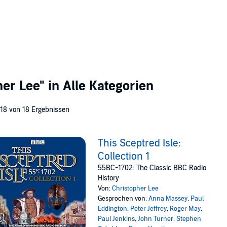
her Lee"
in Alle Kategorien
 18 von 18 Ergebnissen
This Sceptred Isle:
Collection 1
55BC-1702: The Classic BBC Radio
History
Von:
Christopher Lee
Gesprochen von:
Anna Massey
,
Paul
Eddington
,
Peter Jeffrey
,
Roger May
,
Paul Jenkins
,
John Turner
,
Stephen