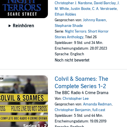
Christopher J. Nardone
,
David Barclay
,
J.
M. White
,
Justin Boote
,
C. A. Verstraete
,
Ethan Robles
Gesprochen von:
Johnny Raven
,
Reinhören
Stephanie Shade
Serie:
Night Terrors: Short Horror
Stories Anthology
, Titel 26
Spieldauer: 9 Std. und 34 Min.
Erscheinungsdatum: 28.07.2023
Sprache: Englisch
Noch nicht bewertet
Colvil & Soames: The
Complete Series 1-2
The BBC Radio 4 Crime Drama
Von:
Christopher Lee
Gesprochen von:
Amanda Redman
,
Christopher Benjamin
,
full cast
Spieldauer: 5 Std. und 44 Min.
Erscheinungsdatum: 19.09.2019