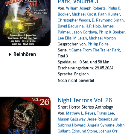
Park, Volume 3
Von:
William Joseph Roberts
,
Philip K.
Booker
,
Michael Knost
,
Faith Hunter
,
Christopher Woods
,
D. Raymond Smith
,
David Badurina
,
H.P. Holo
,
James
Palmer
,
Jason Cordova
,
Philip K Booker
,
Lee Ellis
,
M Leigh
,
Michael Morton
Gesprochen von:
Phillip Polite
Serie:
It Came From The Trailer Park
,
Reinhören
Titel 3
Spieldauer: 10 Std. und 58 Min.
Erscheinungsdatum: 29.05.2024
Sprache: Englisch
Noch nicht bewertet
Night Terrors Vol. 26
Short Horror Stories Anthology
Von:
Mathew L. Reyes
,
Travis Lee
,
Mason Gallaway
,
Jesse Rosenbaum
,
Sabrina Howard
,
Angela Sylvaine
,
John
Gallant
,
Edmund Stone
,
Joshua Orr
,