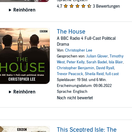
Sprache: Englisch
4,7
3 Bewertungen
Reinhören
The House
A BBC Radio 4 Full-Cast Political
Drama
Von:
Christopher Lee
Gesprochen von:
Julian Glover
,
Timothy
West
,
Peter Kelly
,
Sarah Badel
,
Isla Blair
,
Christopher Benjamin
,
David Ryall
,
Trevor Peacock
,
Sheila Reid
,
full cast
Spieldauer: 19 Std. und 6 Min.
Erscheinungsdatum: 09.06.2022
Reinhören
Sprache: Englisch
Noch nicht bewertet
This Sceptred Isle: The