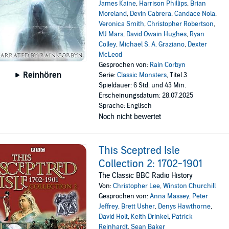
James Kaine
,
Harrison Phillips
,
Brian
Moreland
,
Devin Cabrera
,
Candace Nola
,
Veronica Smith
,
Christopher Robertson
,
MJ Mars
,
David Owain Hughes
,
Ryan
Colley
,
Michael S. A. Graziano
,
Dexter
McLeod
Gesprochen von:
Rain Corbyn
Reinhören
Serie:
Classic Monsters
, Titel 3
Spieldauer: 6 Std. und 43 Min.
Erscheinungsdatum: 28.07.2025
Sprache: Englisch
Noch nicht bewertet
This Sceptred Isle
Collection 2: 1702-1901
The Classic BBC Radio History
Von:
Christopher Lee
,
Winston Churchill
Gesprochen von:
Anna Massey
,
Peter
Jeffrey
,
Brett Usher
,
Denys Hawthorne
,
David Holt
,
Keith Drinkel
,
Patrick
Reinhardt
,
Sean Baker