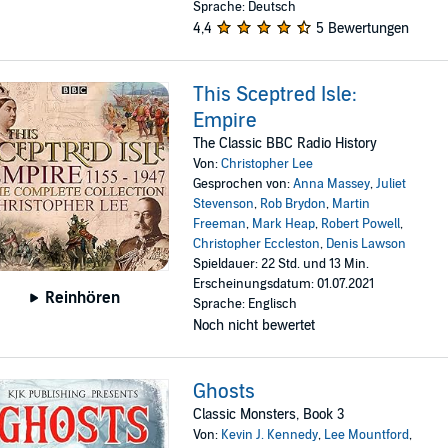
Sprache: Deutsch
4,4
5 Bewertungen
This Sceptred Isle:
Empire
The Classic BBC Radio History
Von:
Christopher Lee
Gesprochen von:
Anna Massey
,
Juliet
Stevenson
,
Rob Brydon
,
Martin
Freeman
,
Mark Heap
,
Robert Powell
,
Christopher Eccleston
,
Denis Lawson
Spieldauer: 22 Std. und 13 Min.
Erscheinungsdatum: 01.07.2021
Reinhören
Sprache: Englisch
Noch nicht bewertet
Ghosts
Classic Monsters, Book 3
Von:
Kevin J. Kennedy
,
Lee Mountford
,