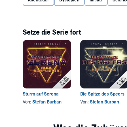
Abenteuer
Dystopien
Militär
Science
der Tod auf den Planeten zurollt.
Setze die Serie fort
Sturm auf Serena
Die Spitze des Speers
Von:
Stefan Burban
Von:
Stefan Burban