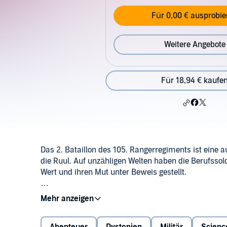
Für 0,00 € ausprobie
Weitere Angebote
Für 18,94 € kaufe
Das 2. Bataillon des 105. Rangerregiments ist eine au
die Ruul. Auf unzähligen Welten haben die Berufss
Wert und ihren Mut unter Beweis gestellt.
Umso frustrierter sind die Rangers, als sie dazu ab
>> Diese ungekürzte Hörbuch-Fassung genießt du exk
Maguire-Kolonie auszubilden. Trotz ihrer Abneigung 
des Hinterwäldlerplaneten kommen sie ihrer Verpfli
©2015 Atlantis Verlag Guido Latz (P)2015 Audible St