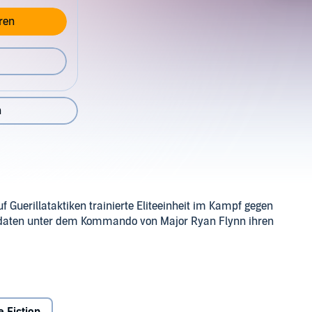
ren
n
f Guerillataktiken trainierte Eliteeinheit im Kampf gegen
oldaten unter dem Kommando von Major Ryan Flynn ihren
kommandiert werden, die Miliz auf der abgelegenen
lusiv nur bei Audible.
und Verachtung für die schlecht ausgebildeten Soldaten
chtung - wenn auch widerwillig - nach, nicht ahnend, dass
udios