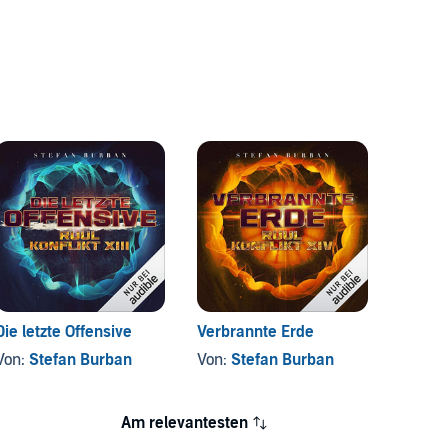
Die letzte Offensive
Verbrannte Erde
Opera
- Die 
Von:
Stefan Burban
Von:
Stefan Burban
Von:
S
Am relevantesten