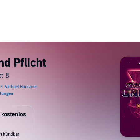
d Pflicht
t 8
 kostenlos
ch kündbar