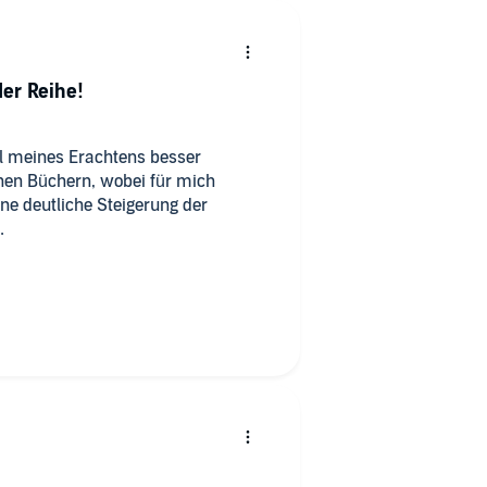
der Reihe!
el meines Erachtens besser
nen Büchern, wobei für mich
eine deutliche Steigerung der
aß macht!