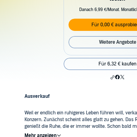
Danach 6,99 €/Monat. Monatli
Für 0,00 € ausprobie
Weitere Angebote
Für 6,32 € kaufen
Ausverkauf
Weil er endlich ein ruhigeres Leben führen will, verk
Konzern. Zunächst scheint alles glatt zu gehen. Das R
genießt die Ruhe, die er immer wollte. Schon bald m
Frührentner ziemlich langweilig ist. Krabs braucht ei