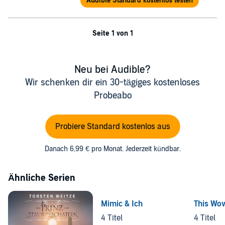
Audible Standard kostenlos testen
Seite 1 von 1
Neu bei Audible?
Wir schenken dir ein 30-tägiges kostenloses
Probeabo
Probiere Standard kostenlos aus
Danach 6,99 € pro Monat. Jederzeit kündbar.
Ähnliche Serien
Mimic & Ich
This Wo
4 Titel
4 Titel