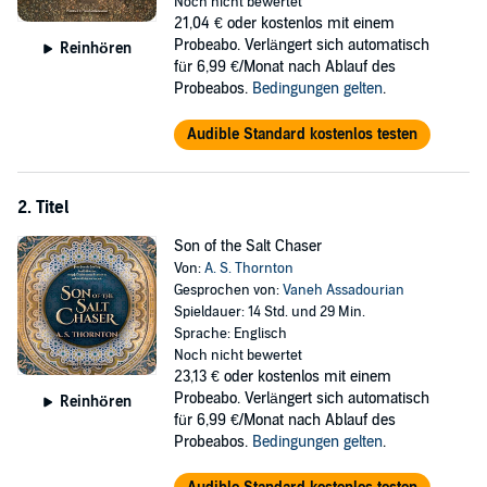
Saalim’s magic is volatile. Emel could lose everything with a wish for
Noch nicht bewertet
her freedom as the rebellion intensifies around her. She soon finds
21,04 €
oder kostenlos mit einem
herself playing a dangerous game that pits dreams against
Probeabo. Verlängert sich automatisch
Reinhören
responsibility and love against the promise of freedom. As she finds
für 6,99 €/Monat nach Ablauf des
herself drawn to the jinni for more than his magic, captivated by
Probeabos.
Bedingungen gelten
.
both him and the world he shows her outside her desert village, she
has to decide if freedom is worth the loss of her family, her home
Audible Standard kostenlos testen
and Saalim, the only man she’s ever loved.
©2020 A. S. Thornton (P)2020 CamCat Publishing
2. Titel
Son of the Salt Chaser
Von:
A. S. Thornton
Gesprochen von:
Vaneh Assadourian
Spieldauer: 14 Std. und 29 Min.
Sprache: Englisch
Noch nicht bewertet
23,13 €
oder kostenlos mit einem
Probeabo. Verlängert sich automatisch
Reinhören
für 6,99 €/Monat nach Ablauf des
Probeabos.
Bedingungen gelten
.