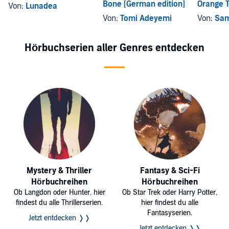
Bone [German edition]
Orange 
Von:
Lunadea
Von:
Tomi Adeyemi
Von:
Sam
Hörbuchserien aller Genres entdecken
Mystery & Thriller
Fantasy & Sci-Fi
Hörbuchreihen
Hörbuchreihen
Ob Langdon oder Hunter, hier
Ob Star Trek oder Harry Potter,
findest du alle Thrillerserien.
hier findest du alle
Fantasyserien.
Jetzt entdecken ❭❭
Jetzt entdecken ❭❭