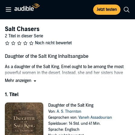
Jetzt testen
Salt Chasers
2 Titel in dieser Serie
Noch nicht bewertet
Daughter of the Salt King Inhaltsangabe
As a daughter of the Salt King, Emel ought to be among the most
powerful women in the desert. Instead, she and her sisters have
less freedom than even her father's slaves ... for the Salt King uses
Mehr anzeigen
his own daughters to seduce visiting noblemen into becoming
powerful allies by marriage.
1. Titel
Escape from her father’s court seems impossible, and Emel dreams
Daughter of the Salt King
of a life where she can choose her fate. When members of a secret
Von:
A. S. Thornton
rebellion attack, Emel stumbles upon an alluring escape route: her
Gesprochen von:
Vaneh Assadourian
father’s best-kept secret—a wish-granting jinni, Saalim.
Spieldauer: 14 Std. und 41 Min.
But in the land of the Salt King, wishes are never what they seem.
Sprache: Englisch