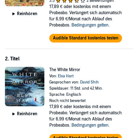
3,5
2 Bewertungen
Du suspects this was no random killing. Everyone has secrets: the
17,89 €
oder kostenlos mit einem
ambitious magistrate, the powerful consort, the bitter servant, the
Probeabo. Verlängert sich automatisch
Reinhören
irreproachable secretary, the East India Company merchant, the
für 6,99 €/Monat nach Ablauf des
nervous missionary, and the traveling storyteller who can't keep his
Probeabos.
Bedingungen gelten
.
own story straight.
Audible Standard kostenlos testen
Beyond the sloping roofs and festival banners, Li Du can see the
mountain pass that will take him out of China forever. He must
choose whether to leave, and embrace his exile, or to stay, and
2. Titel
investigate a murder that the town of Dayan seems all too willing to
forget.
The White Mirror
Von:
Elsa Hart
Gesprochen von:
David Shih
Spieldauer: 11 Std. und 42 Min.
Sprache: Englisch
Noch nicht bewertet
17,89 €
oder kostenlos mit einem
Probeabo. Verlängert sich automatisch
Reinhören
für 6,99 €/Monat nach Ablauf des
Probeabos.
Bedingungen gelten
.