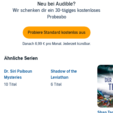
Neu bei Audible?
Wir schenken dir ein 30-tägiges kostenloses
Probeabo
Probiere Standard kostenlos aus
Danach 6,99 € pro Monat. Jederzeit kündbar.
Ähnliche Serien
Dr. Siri Paiboun
Shadow of the
Mysteries
Leviathan
10 Titel
6 Titel
Shan Ta