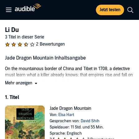
Jetzt testen
Li Du
3 Titel in dieser Serie
2 Bewertungen
Jade Dragon Mountain Inhaltsangabe
On the mountainous border of China and Tibet in 1708, a detective
must learn what a killer already knows: that empires rise and fall on
the strength of the stories they tell.
Mehr anzeigen
Li Du was an imperial librarian. Now he is an exile. Arriving in Dayan,
1. Titel
the last Chinese town before the Tibetan border, he is surprised to
find it teeming with travelers, soldiers, and merchants. All have
Jade Dragon Mountain
come for a spectacle unprecedented in this remote province: an
Von:
Elsa Hart
eclipse of the sun commanded by the Emperor himself.
Gesprochen von:
David Shih
Spieldauer: 11 Std. und 55 Min.
When a Jesuit astronomer is found murdered in the home of the
Sprache: Englisch
local magistrate, blame is hastily placed on Tibetan bandits. But Li