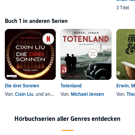
3 Titel
Buch 1 in anderen Serien
Die drei Sonnen
Totenland
Erwin, M
Von:
Cixin Liu
, und andere
Von:
Michael Jensen
Von:
Tho
Hörbuchserien aller Genres entdecken