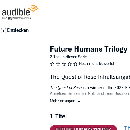
Future Humans Trilogy
2 Titel in dieser Serie
Noch nicht bewertet
The Quest of Rose Inhaltsanga
The Quest of Rose
is a winner of the 2022 Si
Anneloes Smitsman, PhD, and Jean Houston, P
with indigenous wisdom and consciousness tea
Mehr anzeigen
future humans of the emerging new era. Praised
In the words of Lynne McTaggart's foreword: "
1. Titel
future possibility. But this trilogy also mean
deep truths within them, a new way of your ow
Th