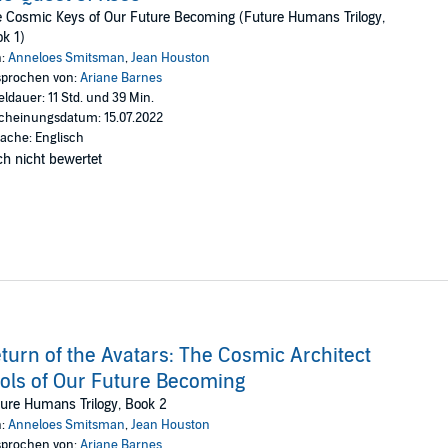
ys meant to be."
 Cosmic Keys of Our Future Becoming (Future Humans Trilogy,
k 1)
, the accompanying PDF will be available in your Audible Library alo
n:
Anneloes Smitsman
,
Jean Houston
n (P)2022 Anneloes Smitsman and Jean Houston
prochen von:
Ariane Barnes
eldauer: 11 Std. und 39 Min.
cheinungsdatum: 15.07.2022
ache: Englisch
h nicht bewertet
turn of the Avatars: The Cosmic Architect
ols of Our Future Becoming
ure Humans Trilogy, Book 2
n:
Anneloes Smitsman
,
Jean Houston
prochen von:
Ariane Barnes