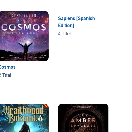
Sapiens [Spanish
Levels
Edition]
4 Titel
4 Titel
Cosmos
2 Titel