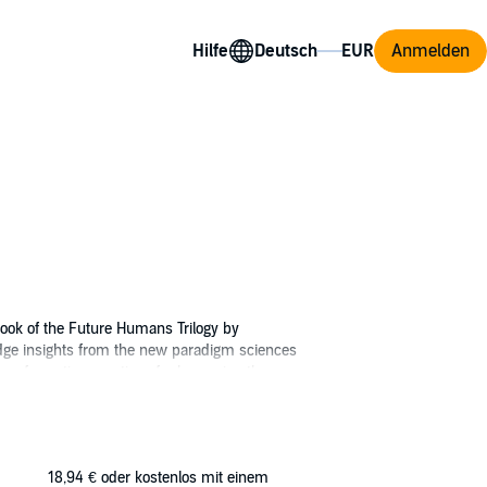
Hilfe
Anmelden
 book of the Future Humans Trilogy by
dge insights from the new paradigm sciences
ransformation practices for becoming the
ytic time", and "a true gift to humanity".
nition of ourselves and a vision of unlimited
Rose's revelations and begin to understand the
al cells of your own extraordinary potential
18,94 €
oder kostenlos mit einem