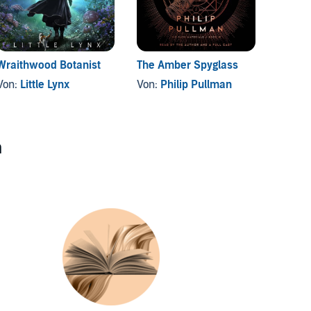
Wraithwood Botanist
The Amber Spyglass
Verst
Komma
Von:
Little Lynx
Von:
Philip Pullman
Von:
G
n