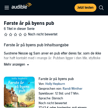
Jetzt testen
Første år på byens pub
6 Titel in dieser Serie
Noch nicht bewertet
Første år på byens pub Inhaltsangabe
Søstrene Nessie og Sam arver en pub efter deres far, som de ikke
har haft kontakt med i mange år. Pubben ligger i den lille, idylliske
landsby Little Monkham langt ude på landet, og de ser det som en
Mehr anzeigen
mulighed for at lægge deres travle og kaotiske liv bag sig og begynde
på en frisk.
Første år på byens pub
Da de ankommer til pubben Star and Sixpence, ser den dog ikke
Von:
Holly Hepburn
ud, som de havde forestillet sig. Den er nedslidt og forgældet, og
Gesprochen von:
Randi Winther
projektet med at få stedet op at køre igen virker temmelig
Spieldauer: 12 Std. und 7 Min.
uoverskueligt. Både Nessie og Sam er dog fast besluttet på at give
Sprache: Dänisch
det et forsøg, også selv om der er rigeligt med udfordringer, der
Noch nicht bewertet
truer med at forpurre deres planer. Vil det lykkes dem at puste liv i
17,43 €
oder kostenlos mit einem