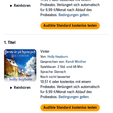
pubben igen og gøre den til landsbyens hjerte og samlingspunkt?
Probeabo. Verlängert sich automatisch
Reinhören
für 6,99 €/Monat nach Ablauf des
©2023 Holly Hepburn, Cicero (P)2023 Cicero
Probeabos.
Bedingungen gelten
.
Audible Standard kostenlos testen
1. Titel
Vinter
Von:
Holly Hepburn
Gesprochen von:
Randi Winther
Spieldauer: 2 Std. und 48 Min.
Sprache: Dänisch
Noch nicht bewertet
10,51 €
oder kostenlos mit einem
Probeabo. Verlängert sich automatisch
Reinhören
für 6,99 €/Monat nach Ablauf des
Probeabos.
Bedingungen gelten
.
Audible Standard kostenlos testen