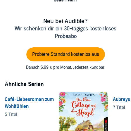
Seite 1 von 1
Neu bei Audible?
Wir schenken dir ein 30-tägiges kostenloses
Probeabo
Probiere Standard kostenlos aus
Danach 6,99 € pro Monat. Jederzeit kündbar.
Ähnliche Serien
Café-Liebesroman zum
Aubreys
Wohlfühlen
7 Titel
5 Titel