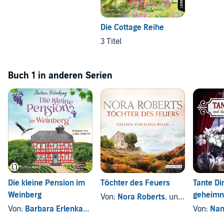
Die Cottage Reihe
3 Titel
Buch 1 in anderen Serien
Die kleine Pension im
Töchter des Feuers
Tante Di
Weinberg
geheimni
Von:
Nora Roberts
, und andere
Von:
Barbara Erlenkamp
Von:
Nan