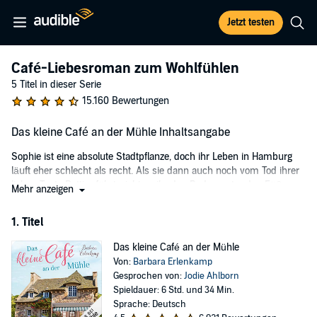
Jetzt testen
Café-Liebesroman zum Wohlfühlen
5 Titel in dieser Serie
15.160 Bewertungen
Das kleine Café an der Mühle Inhaltsangabe
Sophie ist eine absolute Stadtpflanze, doch ihr Leben in Hamburg
läuft eher schlecht als recht. Als sie dann auch noch vom Tod ihrer
lieben Tante Dotti erfährt, zieht es ihr den Boden unter den Füßen
Mehr anzeigen
weg. Aber Dotti hatte einen Plan für sie - und so findet sich Sophie
kurze Zeit später in Wümmerscheid-Sollensbach wieder, einem
1. Titel
idyllischen, wenn auch verschlafenen kleinen Ort zwischen Rhein
und Mosel. Dort steht sie überrascht vor ihrem Erbe: ein
Das kleine Café an der Mühle
renovierungsbedürftiges, altes Mühlengebäude mit einem Café im
Von:
Barbara Erlenkamp
Erdgeschoss.
Gesprochen von:
Jodie Ahlborn
Spieldauer: 6 Std. und 34 Min.
Doch die Sache hat einen Haken, denn Sophie kann nur erben,
Sprache: Deutsch
wenn sie das Café weiterführt. Sie nimmt die Herausforderung an -