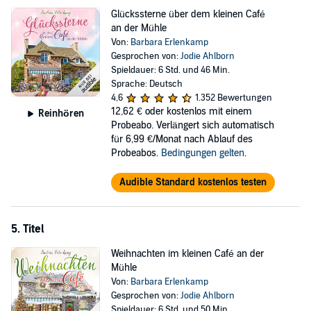
Glückssterne über dem kleinen Café
an der Mühle
Von:
Barbara Erlenkamp
Gesprochen von:
Jodie Ahlborn
Spieldauer: 6 Std. und 46 Min.
Sprache: Deutsch
4,6
1.352 Bewertungen
12,62 €
oder kostenlos mit einem
Reinhören
Probeabo. Verlängert sich automatisch
für 6,99 €/Monat nach Ablauf des
Probeabos.
Bedingungen gelten
.
Audible Standard kostenlos testen
5. Titel
Weihnachten im kleinen Café an der
Mühle
Von:
Barbara Erlenkamp
Gesprochen von:
Jodie Ahlborn
Spieldauer: 6 Std. und 50 Min.