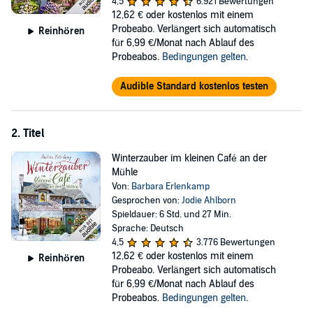
4,5
6.921 Bewertungen
trotz aller Widrigkeiten. Mit Improvisationstalent und viel Einsatz
12,62 €
oder kostenlos mit einem
beginnt sie, das Café auf Vordermann zu bringen. Die sehr
Probeabo. Verlängert sich automatisch
Reinhören
eigenwilligen Dorfbewohner sind ihr dabei keine große Hilfe. Aber
für 6,99 €/Monat nach Ablauf des
zum Glück gibt es da ja noch ihren Nachbarn Peter Langen,
Probeabos.
Bedingungen gelten
.
alleinstehend und gutaussehend...
>> Diese ungekürzte Hörbuch-Fassung genießt du exklusiv nur bei
Audible Standard kostenlos testen
Audible.
©2019 LYX (P)2019 Audible Studios
2. Titel
Winterzauber im kleinen Café an der
Mühle
Von:
Barbara Erlenkamp
Gesprochen von:
Jodie Ahlborn
Spieldauer: 6 Std. und 27 Min.
Sprache: Deutsch
4,5
3.776 Bewertungen
12,62 €
oder kostenlos mit einem
Reinhören
Probeabo. Verlängert sich automatisch
für 6,99 €/Monat nach Ablauf des
Probeabos.
Bedingungen gelten
.