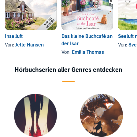
Inselluft
Das kleine Buchcafé an
Seeluft 
der Isar
Von:
Jette Hansen
Von:
Sve
Von:
Emilia Thomas
Hörbuchserien aller Genres entdecken