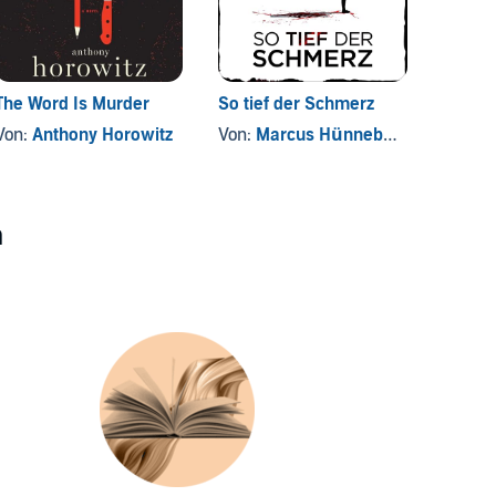
The Word Is Murder
So tief der Schmerz
Sühne
Von:
Anthony Horowitz
Von:
Marcus Hünnebeck
Von:
C
n