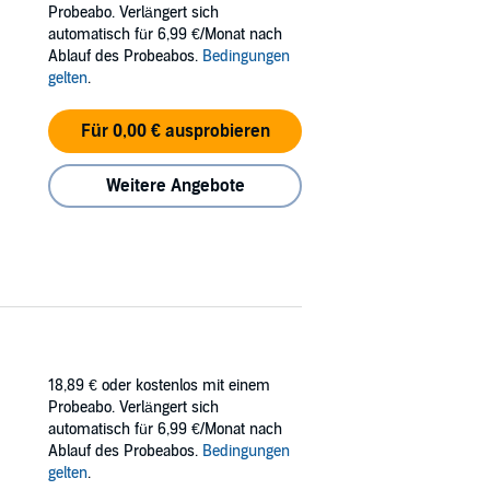
hatever the Chengdu Police Department can
Probeabo. Verlängert sich
automatisch für 6,99 €/Monat nach
Ablauf des Probeabos.
Bedingungen
an exhilarating new gear to the police
gelten
.
Für 0,00 € ausprobieren
Weitere Angebote
18,89 €
oder kostenlos mit einem
Probeabo. Verlängert sich
automatisch für 6,99 €/Monat nach
Ablauf des Probeabos.
Bedingungen
gelten
.