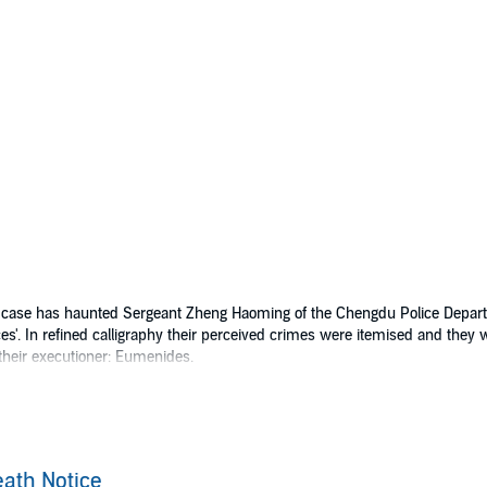
 case has haunted Sergeant Zheng Haoming of the Chengdu Police Departm
es'. In refined calligraphy their perceived crimes were itemised and they 
their executioner: Eumenides.
he public to submit names for judgement – judgement for those the law ca
ath. The user's handle? Eumenides.
erial killer resurfaced? Perhaps modern police techniques – criminal pro
ath Notice