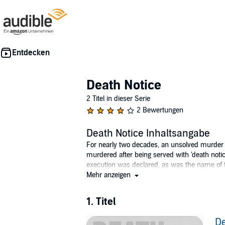
Death Notice
2 Titel in dieser Serie
2 Bewertungen
Death Notice Inhaltsangabe
For nearly two decades, an unsolved murder
murdered after being served with 'death notic
execution was declared, as was the name of 
Mehr anzeigen
Now, a user on an internet forum has asked t
punished and there is only one sentence: de
1. Titel
Does Zheng have a lead? Has a long-dormant s
De