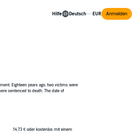
Hilfe
Anmelden
ent. Eighteen years ago, two victims were
were sentenced to death. The date of
nnot touch. Those found guilty will be
filing, online surveillance and SWAT quick
14,73 €
oder kostenlos mit einem