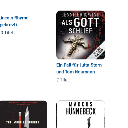
Lincoln Rhyme
(gekürzt)
10 Titel
Ein Fall für Jutta Stern
Richte
und Tom Neumann
1 titel
2 Titel