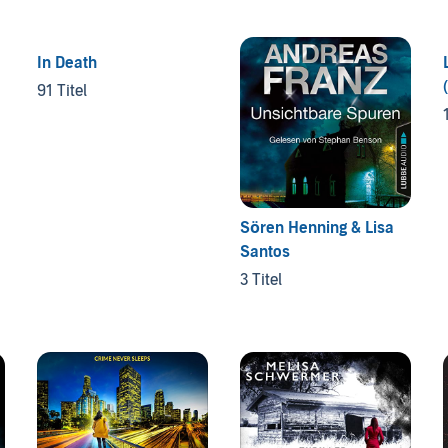
In Death
91 Titel
Sören Henning & Lisa
Santos
3 Titel