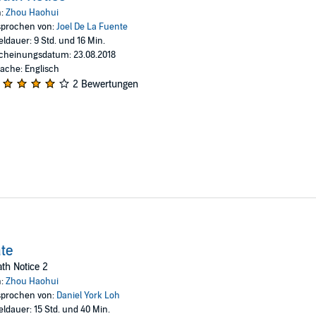
iously evaded justice? Or perhaps the killer is more than a match for w
n:
Zhou Haohui
prochen von:
Joel De La Fuente
eldauer: 9 Std. und 16 Min.
a, Death Notice is a hi-octane, hi-concept, cat-and-mouse thriller that adds 
cheinungsdatum: 23.08.2018
ache: Englisch
Audio
2 Bewertungen
te
th Notice 2
n:
Zhou Haohui
prochen von:
Daniel York Loh
eldauer: 15 Std. und 40 Min.