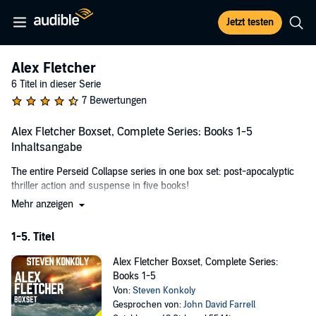
Jetzt testen
Alex Fletcher
6 Titel in dieser Serie
7 Bewertungen
Alex Fletcher Boxset, Complete Series: Books 1-5
Inhaltsangabe
The entire Perseid Collapse series in one box set: post-apocalyptic
thriller action and suspense in five books!
Mehr anzeigen
The Jakarta Pandemic
(Book 1)
Cases of a highly lethal virus appear in major cities around the
1-5. Titel
globe. Most ignore the warning signs. Alex Fletcher, Iraq War
veteran, has read the signs for years. With his family and home
Alex Fletcher Boxset, Complete Series:
prepared to endure an extended period of seclusion, Alex thinks he's
Books 1-5
ready for the pandemic. He's not even close.The unstoppable H16N1
Von:
Steven Konkoly
virus will be the least of his problems.
Gesprochen von:
John David Farrell