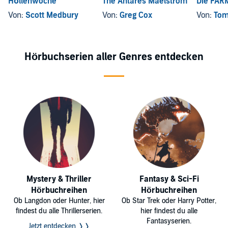
Höllenwoche
The Antares Maelstrom
Die FARM
Von:
Scott Medbury
Von:
Greg Cox
Von:
Tom
Hörbuchserien aller Genres entdecken
Mystery & Thriller
Fantasy & Sci-Fi
Hörbuchreihen
Hörbuchreihen
Ob Langdon oder Hunter, hier
Ob Star Trek oder Harry Potter,
findest du alle Thrillerserien.
hier findest du alle
Fantasyserien.
Jetzt entdecken ❭❭