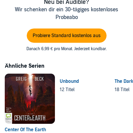
Neu bei Audible?
Wir schenken dir ein 30-tägiges kostenloses
Probeabo
Probiere Standard kostenlos aus
Danach 6,99 € pro Monat. Jederzeit kündbar.
Ähnliche Serien
Unbound
The Dark
12 Titel
18 Titel
Center Of The Earth