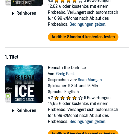
relentless killer and his death squad are on the trail too – and they
4,0
3 Bewertungen
bring a savagery with them Hunter and his team have never
12,62 €
oder kostenlos mit einem
witnessed before in modern warfare.
Probeabo. Verlängert sich automatisch
Reinhören
für 6,99 €/Monat nach Ablauf des
©2012 Greig Beck (P)2021 Bolinda Publishing
Probeabos.
Bedingungen gelten
.
Audible Standard kostenlos testen
1. Titel
Beneath the Dark Ice
Von:
Greig Beck
Gesprochen von:
Sean Mangan
Spieldauer: 9 Std. und 53 Min.
Sprache: Englisch
4,2
9 Bewertungen
14,65 €
oder kostenlos mit einem
Probeabo. Verlängert sich automatisch
Reinhören
für 6,99 €/Monat nach Ablauf des
Probeabos.
Bedingungen gelten
.