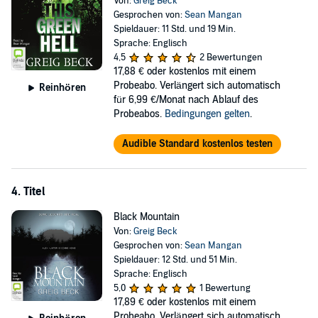
Von:
Greig Beck
Gesprochen von:
Sean Mangan
Spieldauer: 11 Std. und 19 Min.
Sprache: Englisch
4,5
2 Bewertungen
17,88 €
oder kostenlos mit einem
Probeabo. Verlängert sich automatisch
Reinhören
für 6,99 €/Monat nach Ablauf des
Probeabos.
Bedingungen gelten
.
Audible Standard kostenlos testen
4. Titel
Black Mountain
Von:
Greig Beck
Gesprochen von:
Sean Mangan
Spieldauer: 12 Std. und 51 Min.
Sprache: Englisch
5,0
1 Bewertung
17,89 €
oder kostenlos mit einem
Probeabo. Verlängert sich automatisch