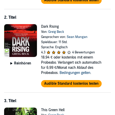
Audible Standard kostenlos testen
2. Titel
Dark Rising
Von:
Greig Beck
Gesprochen von:
Sean Mangan
Spieldauer: 11 Std.
Sprache: Englisch
4,3
4 Bewertungen
18,94 €
oder kostenlos mit einem
Probeabo. Verlängert sich automatisch
Reinhören
für 6,99 €/Monat nach Ablauf des
Probeabos.
Bedingungen gelten
.
Audible Standard kostenlos testen
3. Titel
This Green Hell