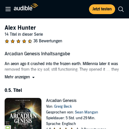
Jetzt testen
Alex Hunter
14 Titel in dieser Serie
36 Bewertungen
Arcadian Genesis Inhaltsangabe
An aeon ago it crashed into the frozen earth. Millennia later it was
removed from the icy soil, still functioning. They opened it … they
shouldn’t have.
Mehr anzeigen
Alex Hunter – in the mission that turned him from a normal man
0.5. Titel
into the weapon known as the Arcadian – and the elite team of
soldiers known as the Hotzone All-Forces Warfare Commandos
Arcadian Genesis
must enter a hostile country to rescue a defected Chechen
Von:
Greig Beck
researcher from the centre of a country at war.
Gesprochen von:
Sean Mangan
But the HAWCs are not the only ones looking for the rogue scientist
Spieldauer: 5 Std. und 29 Min.
and the mysterious package he carries with him. A brutal and
Sprache: Englisch