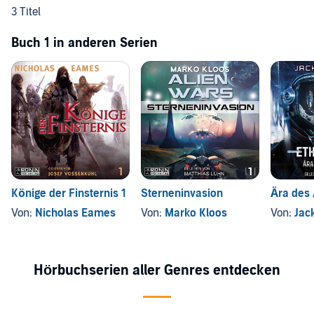
3 Titel
Buch 1 in anderen Serien
Könige der Finsternis 1
Sterneninvasion
Ära des 
Von:
Nicholas Eames
Von:
Marko Kloos
Von:
Jac
Hörbuchserien aller Genres entdecken