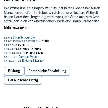
Über diesen Titel
Der Weltbestseller "Simplify your life" hat bereits über einer Million
Menschen geholfen, ihr Leben wirklich zu vereinfachen: Weltweit
haben Hörer ihre Umgebung entrümpelt, ihr Verhältnis zum Geld
entzaubert, sich von übertriebenem Perfektionismus verabschiedet
oder das Thema Fitness entkrampft. In dieser neuen Reihe geben
Marion und Werner Tiki Küstenmacher nun Spezialtipps für die
alltäglichen Lebensbereiche, die besonders viele Stressfallen
bergen.©2004 Campus Verlag (P)2004 Campus Verlag
Bildung
Persönliche Entwicklung
Persönlicher Erfolg