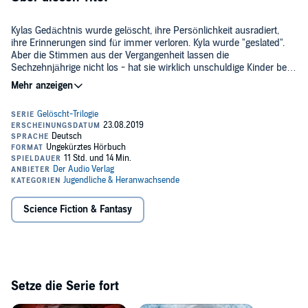
Kylas Gedächtnis wurde gelöscht, ihre Persönlichkeit ausradiert,
ihre Erinnerungen sind für immer verloren. Kyla wurde "geslated".
Aber die Stimmen aus der Vergangenheit lassen die
Sechzehnjährige nicht los - hat sie wirklich unschuldige Kinder bei
einem Bombenanschlag getötet? Und warum steht ein Bild von ihr
©2013 Coppenrath (P)2019 DAV
auf einer geheimen Webseite mit vermissten Kindern? Kyla wird
immer wieder von Flashbacks aus ihrem früheren Leben eingeholt
und merkt allmählich, dass ihre wahre Identität ein großes
Geheimnis birgt. Gemeinsam mit Ben, einem anderen Slater, in den
sie sich verliebt, begibt sie sich auf die Suche nach der Wahrheit -
doch wem kann sie überhaupt noch vertrauen?
Science Fiction & Fantasy
Setze die Serie fort