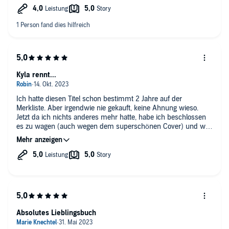
wer gerade spricht wodurch ich einen Stern abziehe. trotzdem
ein toller Job und es ist so gelesen, dass ich es bis zum Ende
sehr gerne gehört habe! (das ist nicht bei allen weiblichen
Stimmen so)
hier passt auf jeden Fall die Vorleserin zu der Rolle und ist sehr
gut aufeinander abgestimmt! 👍
Kyla rennt...
Ich hatte diesen Titel schon bestimmt 2 Jahre auf der
Merkliste. Aber irgendwie nie gekauft, keine Ahnung wieso.
Jetzt da ich nichts anderes mehr hatte, habe ich beschlossen
es zu wagen (auch wegen dem superschönen Cover) und was
soll ich sagen. WOW dieser Titel hat mich vom ersten Satz an
überzeugt. Die Sprecherin ist einfach nur großartig und die
Story wurde nie schleppend oder zog sich.
Der einzige Wermutstropfen war vielleicht Kylas
Unentschlossenheit. Oft hab ich gerufen "jetzt mach doch mal,
trau dich mal." Aber der Charakter ist halt so angelegt dass er
sein eigener Schwellenhüter ist, da er ein Slayter ist.
Absolutes Lieblingsbuch
Ich bin sehr gespannt wie es jetzt weitergeht und kann dieses
Hörbuch vorbehaltlos empfehlen.