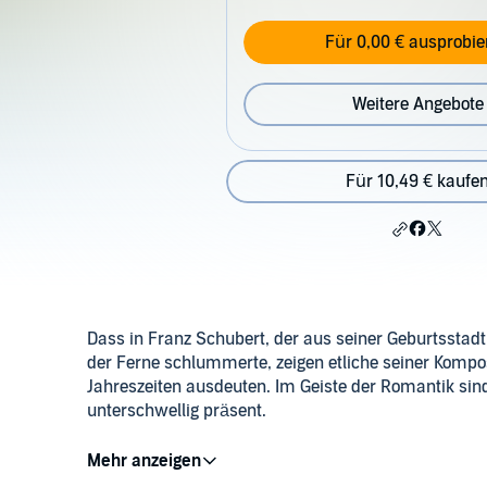
Für 0,00 € ausprobie
Weitere Angebote
Für 10,49 € kaufe
Dass in Franz Schubert, der aus seiner Geburtsstad
der Ferne schlummerte, zeigen etliche seiner Kompo
Jahreszeiten ausdeuten. Im Geiste der Romantik si
unterschwellig präsent.
©2020 Jörg Handstein (P)2022 BRmedia Service G