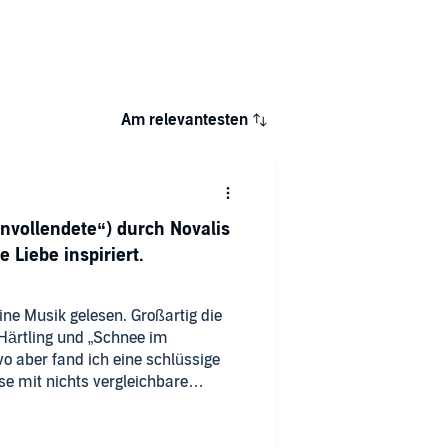
Am relevantesten
Unvollendete“) durch Novalis
 Liebe inspiriert.
ne Musik gelesen. Großartig die
Härtling und „Schnee im
 aber fand ich eine schlüssige
se mit nichts vergleichbare
onie kam. Kein Weg führt von
er hier gefundene Hinweis, dass