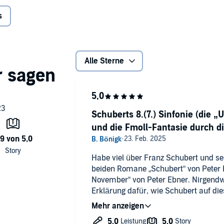
s
Alle Sterne
Schuberts 8.(7.) Sinfonie (die „
und die Fmoll-Fantasie durch die
Habe viel über Franz Schubert und sei
beiden Romane „Schubert“ von Peter 
November“ von Peter Ebner. Nirgendwo
Erklärung dafür, wie Schubert auf die
Tonsetzung seiner unvollendeten Sinf
Haydn oder Beethoven dorthin. Erst d