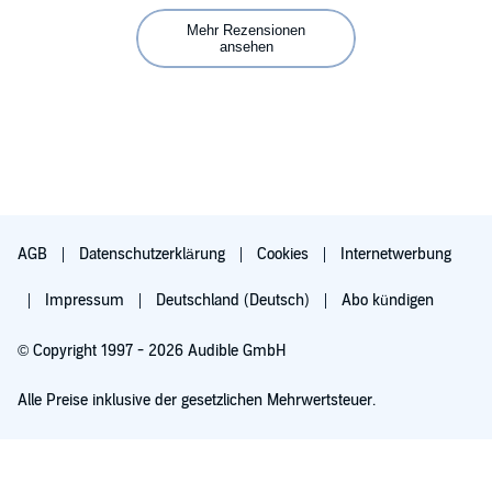
ich dem Buch nochmal eine Chance gegeben. Und ja, es hat
sich gelohnt es zu Ende zu hören. War am Ende doch eine tolle
Mehr Rezensionen
Geschichte und wie immer äußerst unterhaltsam gelesen.
ansehen
Vielen Dank!
AGB
Datenschutzerklärung
Cookies
Internetwerbung
Impressum
Deutschland (Deutsch)
Abo kündigen
© Copyright 1997 - 2026 Audible GmbH
Alle Preise inklusive der gesetzlichen Mehrwertsteuer.
Für 0,00 € ausprobieren