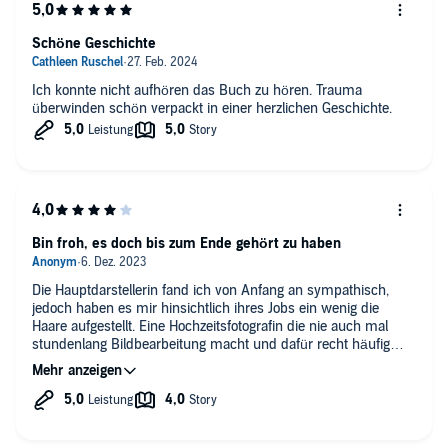
Schöne Geschichte
Ich konnte nicht aufhören das Buch zu hören. Trauma
überwinden schön verpackt in einer herzlichen Geschichte.
Bin froh, es doch bis zum Ende gehört zu haben
Die Hauptdarstellerin fand ich von Anfang an sympathisch,
jedoch haben es mir hinsichtlich ihres Jobs ein wenig die
Haare aufgestellt. Eine Hochzeitsfotografin die nie auch mal
stundenlang Bildbearbeitung macht und dafür recht häufig
fotografiert. Das fand ich etwas schlecht recherchiert und aus
Erfahrung unglaubwürdig. Und dann noch ihre Aktion mit dem
Brief… also echt… am liebsten hätte ich das Hörbuch
spätestens an der Stelle sein gelassen. Weil aber die Autorin zu
genial ist und ich mir gesagt hab „da kommt noch was“ habe