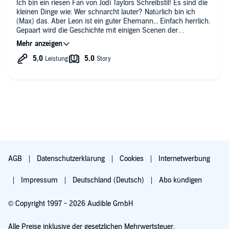
Ich bin ein riesen Fan von Jodi Taylors Schreibstil! Es sind die
kleinen Dinge wie: Wer schnarcht lauter? Natürlich bin ich
(Max) das. Aber Leon ist ein guter Ehemann... Einfach herrlich.
Gepaart wird die Geschichte mit einigen Scenen der
Geschichte. Gerne habe ich mir dies und das dann nochmals
genauer angeschaut.
Leider scheint nur noch das nächste Band übersetzt worden
zu sein. So wird es dann wohl auch keine weiteren Hörbücher
mehr geben. Schade. So muss ich mich wohl wieder durch
die englische Version durchkämpfen. Lesenswert ist es
allemein!
AGB
Datenschutzerklärung
Cookies
Internetwerbung
Impressum
Deutschland (Deutsch)
Abo kündigen
© Copyright 1997 - 2026 Audible GmbH
Alle Preise inklusive der gesetzlichen Mehrwertsteuer.