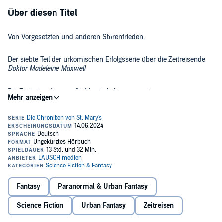
Über diesen Titel
Von Vorgesetzten und anderen Störenfrieden.
Der siebte Teil der urkomischen Erfolgsserie über die Zeitreisende
Doktor Madeleine Maxwell
Die Zeitreisenden von St. Mary’s bekommen einen neuen
Vorgesetzten. Klar, dass er nicht die ganze Wahrheit verträgt. Warum
also ihn damit behelligen?
Schließlich muss er ja nicht wissen, dass Madeleine "Max" Maxwell
Excalibur entdeckt, für St. Mary’s gerettet und schließlich doch
wieder zurück in die Vergangenheit gebracht hat.
Leider findet er es heraus. Und dann nimmt das Chaos für Dr.
Maxwell mal wieder seinen Lauf, bis hin zu dem möglicherweise
Fantasy
Paranormal & Urban Fantasy
etwas peinlichen Zwischenfall mit der Zeitpolizei ...
Science Fiction
Urban Fantasy
Zeitreisen
©2023 Blanvalet Verlag München (P)2024 LAUSCH Phantastische
Hörbücher