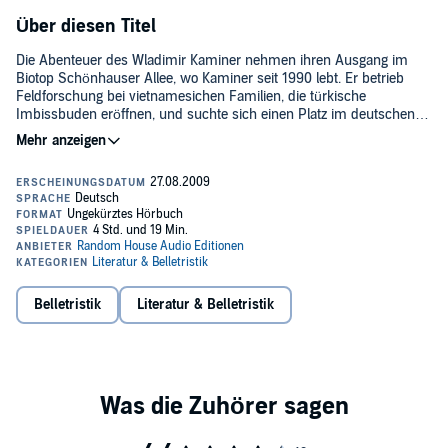
Über diesen Titel
Die Abenteuer des Wladimir Kaminer nehmen ihren Ausgang im
Biotop Schönhauser Allee, wo Kaminer seit 1990 lebt. Er betrieb
Feldforschung bei vietnamesichen Familien, die türkische
Imbissbuden eröffnen, und suchte sich einen Platz im deutschen
Ausländerbehördistan. Mit Kurz- und Kürzestgeschichten eroberte
er die Reformbühne Heim und Welt, das Café Burger und die
deutschen Provinzen. Er schrieb über den Einfluss der Rolling
Stones auf den Verteidigungsring um Moskau, und spätestens 2011
will er Berliner Oberbürgermeister werden. Bis dahin bleibt er on
Tour...(c)+(p) 2007 Random House Audio, Deutschland
Belletristik
Literatur & Belletristik