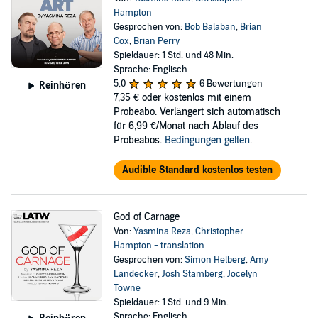
Hampton
Gesprochen von:
Bob Balaban
,
Brian
Cox
,
Brian Perry
Spieldauer: 1 Std. und 48 Min.
Sprache: Englisch
5,0
6 Bewertungen
Reinhören
7,35 €
oder kostenlos mit einem
Probeabo. Verlängert sich automatisch
für 6,99 €/Monat nach Ablauf des
Probeabos.
Bedingungen gelten
.
Audible Standard kostenlos testen
God of Carnage
Von:
Yasmina Reza
,
Christopher
Hampton - translation
Gesprochen von:
Simon Helberg
,
Amy
Landecker
,
Josh Stamberg
,
Jocelyn
Towne
Spieldauer: 1 Std. und 9 Min.
Sprache: Englisch