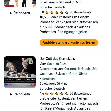
Spieldauer: 4 Std. und 59 Min.
Sprache: Deutsch
3,8
90 Bewertungen
Reinhören
10,51 €
oder kostenlos mit einem
Probeabo. Verlängert sich automatisch
für 6,99 €/Monat nach Ablauf des
Probeabos.
Bedingungen gelten
.
Audible Standard kostenlos testen
Der Gott des Gemetzels
Von:
Yasmina Reza
Gesprochen von:
Corinna Harfouch
,
Udo
Wachtveitl
,
Sylvester Groth
,
Ulrike
Krumbiegel
Spieldauer: 56 Min.
Sprache: Deutsch
4,4
36 Bewertungen
Reinhören
5,26 €
oder kostenlos mit einem
Probeabo. Verlängert sich automatisch
für 6,99 €/Monat nach Ablauf des