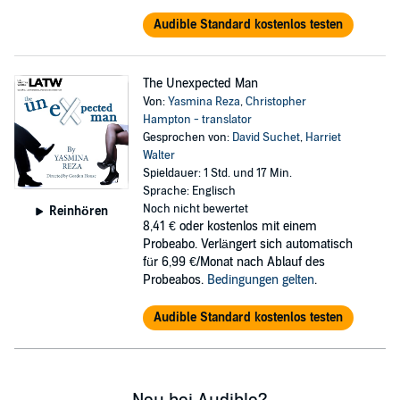
Audible Standard kostenlos testen
The Unexpected Man
Von:
Yasmina Reza
,
Christopher
Hampton - translator
Gesprochen von:
David Suchet
,
Harriet
Walter
Spieldauer: 1 Std. und 17 Min.
Sprache: Englisch
Noch nicht bewertet
Reinhören
8,41 €
oder kostenlos mit einem
Probeabo. Verlängert sich automatisch
für 6,99 €/Monat nach Ablauf des
Probeabos.
Bedingungen gelten
.
Audible Standard kostenlos testen