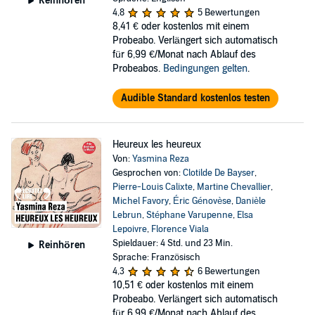
Reinhören
4,8
5 Bewertungen
8,41 €
oder kostenlos mit einem
Probeabo. Verlängert sich automatisch
für 6,99 €/Monat nach Ablauf des
Probeabos.
Bedingungen gelten
.
Audible Standard kostenlos testen
Heureux les heureux
Von:
Yasmina Reza
Gesprochen von:
Clotilde De Bayser
,
Pierre-Louis Calixte
,
Martine Chevallier
,
Michel Favory
,
Éric Génovèse
,
Danièle
Lebrun
,
Stéphane Varupenne
,
Elsa
Lepoivre
,
Florence Viala
Spieldauer: 4 Std. und 23 Min.
Reinhören
Sprache: Französisch
4,3
6 Bewertungen
10,51 €
oder kostenlos mit einem
Probeabo. Verlängert sich automatisch
für 6,99 €/Monat nach Ablauf des