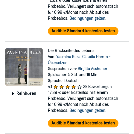
12,62 €
oder kostenlos mit einem
Probeabo. Verlängert sich automatisch
für 6,99 €/Monat nach Ablauf des
Probeabos.
Bedingungen gelten
.
Audible Standard kostenlos testen
Die Rückseite des Lebens
Von:
Yasmina Reza
,
Claudia Hamm -
Übersetzer
Gesprochen von:
Birgitta Assheuer
Spieldauer: 5 Std. und 16 Min.
Sprache: Deutsch
4,1
29 Bewertungen
17,89 €
oder kostenlos mit einem
Reinhören
Probeabo. Verlängert sich automatisch
für 6,99 €/Monat nach Ablauf des
Probeabos.
Bedingungen gelten
.
Audible Standard kostenlos testen