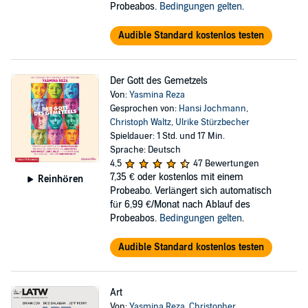
Probeabos.
Bedingungen gelten
.
Audible Standard kostenlos testen
Der Gott des Gemetzels
Von:
Yasmina Reza
Gesprochen von:
Hansi Jochmann
,
Christoph Waltz
,
Ulrike Stürzbecher
Spieldauer: 1 Std. und 17 Min.
Sprache: Deutsch
4,5
47 Bewertungen
7,35 €
oder kostenlos mit einem
Reinhören
Probeabo. Verlängert sich automatisch
für 6,99 €/Monat nach Ablauf des
Probeabos.
Bedingungen gelten
.
Audible Standard kostenlos testen
Art
Von:
Yasmina Reza
,
Christopher