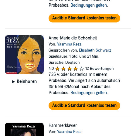
Probeabos.
Bedingungen gelten
.
Audible Standard kostenlos testen
Anne-Marie die Schönheit
Von:
Yasmina Reza
Gesprochen von:
Elisabeth Schwarz
Spieldauer: 1 Std. und 21 Min.
Sprache: Deutsch
4,0
12 Bewertungen
7,35 €
oder kostenlos mit einem
Probeabo. Verlängert sich automatisch
Reinhören
für 6,99 €/Monat nach Ablauf des
Probeabos.
Bedingungen gelten
.
Audible Standard kostenlos testen
Hammerklavier
Von:
Yasmina Reza