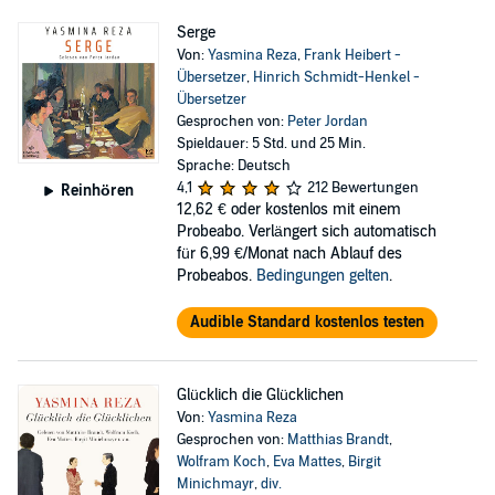
Serge
Von:
Yasmina Reza
,
Frank Heibert -
Übersetzer
,
Hinrich Schmidt-Henkel -
Übersetzer
Gesprochen von:
Peter Jordan
Spieldauer: 5 Std. und 25 Min.
Sprache: Deutsch
4,1
212 Bewertungen
Reinhören
12,62 €
oder kostenlos mit einem
Probeabo. Verlängert sich automatisch
für 6,99 €/Monat nach Ablauf des
Probeabos.
Bedingungen gelten
.
Audible Standard kostenlos testen
Glücklich die Glücklichen
Von:
Yasmina Reza
Gesprochen von:
Matthias Brandt
,
Wolfram Koch
,
Eva Mattes
,
Birgit
Minichmayr
,
div.