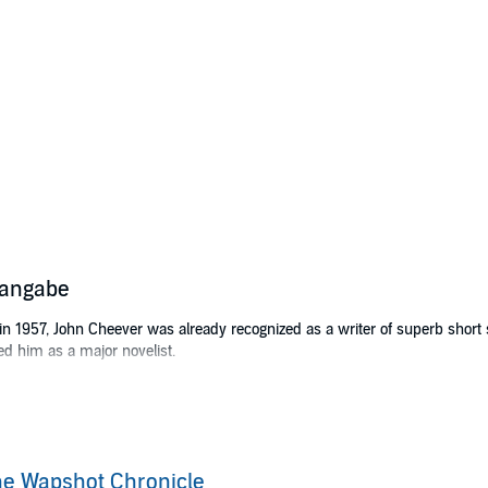
sangabe
n 1957, John Cheever was already recognized as a writer of superb short 
d him as a major novelist.
w England, the novel follows the destinies of the impecunious and wildly 
 Here are the stories of Captain Leander Wapshot, venerable sea dog and wou
ger brother, Coverly.
resque,
The Wapshot Chronicle
is a family narrative in the tradition of Trol
e Wapshot Chronicle