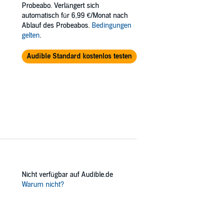
Probeabo. Verlängert sich
also receive an exclusive Jim Atlas
automatisch für 6,99 €/Monat nach
 – begins as soon as the audiobook ends.
Ablauf des Probeabos.
Bedingungen
gelten
.
Audible Standard kostenlos testen
Nicht verfügbar auf Audible.de
Warum nicht?