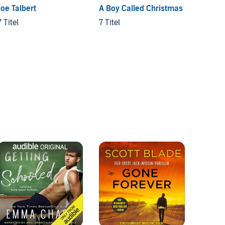
Joe Talbert
A Boy Called Christmas
Ameri
Series
7 Titel
7 Titel
9 Titel