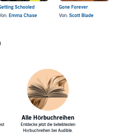
Getting Schooled
Gone Forever
The Wol
Von:
Emma Chase
Von:
Scott Blade
Von:
A
n
Alle Hörbuchreihen
est
Entdecke jetzt die beliebtesten
Hörbuchreihen bei Audible.