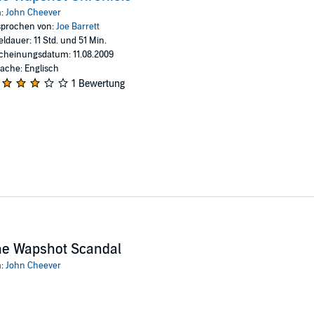
Audible Modern Vanguard production of John Cheever's book, you'll 
n:
John Cheever
tlas interviews Blake Bailey about the life and work of John Cheever
prochen von:
Joe Barrett
eldauer: 11 Std. und 51 Min.
cheinungsdatum: 11.08.2009
ache: Englisch
1 Bewertung
he Wapshot Scandal
n:
John Cheever