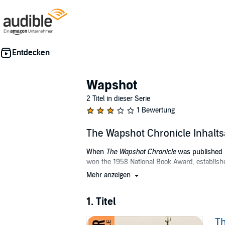
Wapshot
2 Titel in dieser Serie
1 Bewertung
The Wapshot Chronicle Inhalt
When
The Wapshot Chronicle
was published i
won the 1958 National Book Award, establishe
Mehr anzeigen
Based in part on Cheever's adolescence in Ne
quintessential Massachusetts fishing village.
Moses; and of Moses' adoring and errant youn
1. Titel
Tragic and funny, ribald and splendidly pica
Th