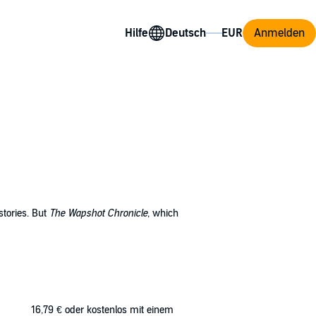
Hilfe
Anmelden
stories. But
The Wapshot Chronicle
, which
eccentric Wapshots of St. Botolphs, a
ld-be suicide; of his licentious older son,
lope, Dickens, and Henry James.
16,79 €
oder kostenlos mit einem