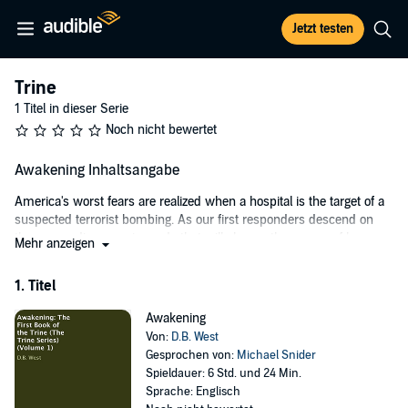
Jetzt testen
Trine
1 Titel in dieser Serie
Noch nicht bewertet
Awakening Inhaltsangabe
America's worst fears are realized when a hospital is the target of a
suspected terrorist bombing. As our first responders descend on
the area, a discovery is made that will change the course of human
Mehr anzeigen
history. Three aliens emerge from the wreckage, and three humans
are chosen as Earth's champions. Will the bond they share be
1. Titel
enough to save us all from destruction?
Awakening
©2016 David Bruce West (P)2016 David Bruce West
Von:
D.B. West
Gesprochen von:
Michael Snider
Spieldauer: 6 Std. und 24 Min.
Sprache: Englisch